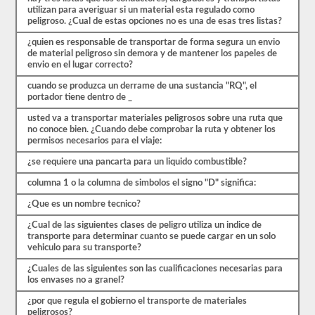
preguntas
utilizan para averiguar si un material esta regulado como
de
peligroso. ¿Cual de estas opciones no es una de esas tres listas?
opción
múltiple,
¿quien es responsable de transportar de forma segura un envio
y
de material peligroso sin demora y de mantener los papeles de
necesitará
envio en el lugar correcto?
al
cuando se produzca un derrame de una sustancia "RQ", el
menos
portador tiene dentro de _
el
80%
usted va a transportar materiales peligrosos sobre una ruta que
(24
no conoce bien. ¿Cuando debe comprobar la ruta y obtener los
de
permisos necesarios para el viaje:
30)
para
¿se requiere una pancarta para un liquido combustible?
aprobar
el
columna 1 o la columna de simbolos el signo "D" significa:
examen
de
¿Que es un nombre tecnico?
aprobación
HazMat.
¿Cual de las siguientes clases de peligro utiliza un indice de
transporte para determinar cuanto se puede cargar en un solo
Aprobar
vehiculo para su transporte?
el
examen
¿Cuales de las siguientes son las cualificaciones necesarias para
HazMat
los envases no a granel?
es
el
¿por que regula el gobierno el transporte de materiales
primer
peligrosos?