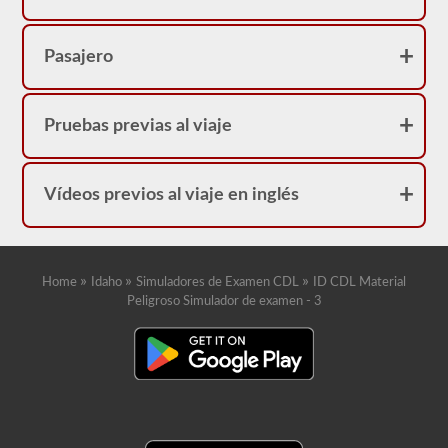
Pasajero
Pruebas previas al viaje
Vídeos previos al viaje en inglés
»
»
»
Home
Idaho
Simuladores de Examen CDL
ID CDL Material
Peligroso Simulador de examen - 3