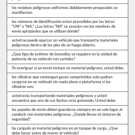
paso
para
los residuos peligrosos uniformes debidamente preparados se
obtener
manifiestan
el
respaldo.
los números de identificacion estan precedidos por las letras
También
"UN" o "NA." ¿Las letras "NA" se asocian con los nombres de
tendrá
envio apropiados que se utilizan donde?
que
usted no puede aparcar un vehiculo que transporta materiales
tomar
peligrosos dentro de los pies de un fuego abierto.
sus
huellas
¿Que tipo de extintor de incendios se requiere en la unidad de
digitales
potencia de un vehiculo con carteles?
y
aprobar
To averiguar si un envio incluye un material peligroso, usted debe:
una
evaluación
los cilindros que contengan gases comprimidos solo podran
de
cargarse en un vehiculo sin suelo plano o plataforma si los
amenazas
cilindros son:
de
aprobación
usted esta transportando materiales peligrosos y usted
de
encuentra que una de sus llantas esta goteando. Usted debe:
materiales
peligrosos
los papeles de envio deben guardarse siempre en un solo lugar al
de
conducir con materiales peligrosos. ¿Donde llevas el cinturon de
la
seguridad?
TSA
para
ha cargado un material peligroso en un tanque de carga. ¿Que
ser
debe hacer antes de mover el vehiculo?