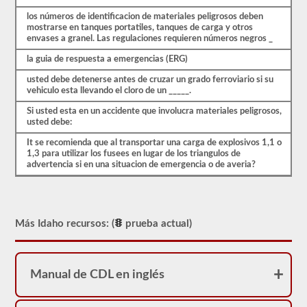
aprobado
para
los números de identificacion de materiales peligrosos deben
llevar
mostrarse en tanques portatiles, tanques de carga y otros
una
envases a granel. Las regulaciones requieren números negros _
aprobación
la guia de respuesta a emergencias (ERG)
de
HazMat.
usted debe detenerse antes de cruzar un grado ferroviario si su
Nuestra
vehiculo esta llevando el cloro de un _____.
prueba
se
Si usted esta en un accidente que involucra materiales peligrosos,
ha
usted debe:
utilizado
desde
It se recomienda que al transportar una carga de explosivos 1,1 o
1999
1,3 para utilizar los fusees en lugar de los triangulos de
para
advertencia si en una situacion de emergencia o de averia?
aprobar
el
examen
de
aprobación
Más Idaho recursos: (
prueba actual)
HazMat.
Manual de CDL en inglés