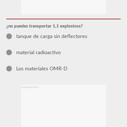
El
endoso
de
Materiales
Peligrosos
¿no puedes transportar 1,1 explosivos?
(HazMat)
deberá
tanque de carga sin deflectores
agregarse
a
su
CDL
material radioactivo
si
planea
transportar
cualquier
Los materiales OMR-D
material
que
haya
sido
ADVERTISEMENT
considerado
"peligroso"
por
las
pautas
del
Reglamento
Federal
de