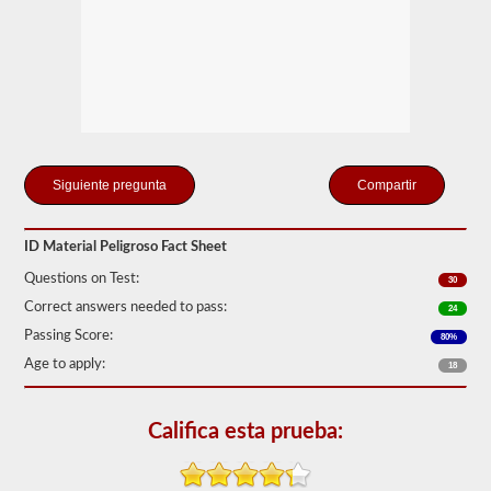
Seguridad
de
Autotransportes
(FMCSR).
Estos
pueden
incluir
líquidos
(también
se
Compartir
requiere
la
aprobación
del
ID Material Peligroso Fact Sheet
buque
Questions on Test:
tanque),
30
baterías,
Correct answers needed to pass:
24
venenos
y
Passing Score:
80%
explosivos.
Age to apply:
18
Hemos
cumplido
las
Califica esta prueba:
120
preguntas
principales
que