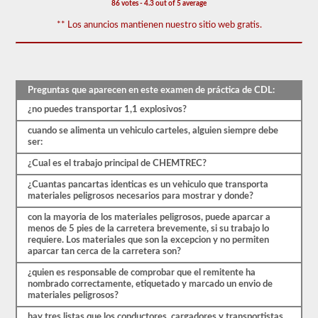
86 votes - 4.3 out of 5 average
aparecen
en
** Los anuncios mantienen nuestro sitio web gratis.
el
examen
de
aprobación
de
HazMat.
Preguntas que aparecen en este examen de práctica de CDL:
Las
¿no puedes transportar 1,1 explosivos?
preguntas
se
cuando se alimenta un vehiculo carteles, alguien siempre debe
han
ser:
basado
en
¿Cual es el trabajo principal de CHEMTREC?
el
manual
¿Cuantas pancartas identicas es un vehiculo que transporta
de
materiales peligrosos necesarios para mostrar y donde?
los
conductores
con la mayoria de los materiales peligrosos, puede aparcar a
de
menos de 5 pies de la carretera brevemente, si su trabajo lo
2026
requiere. Los materiales que son la excepcion y no permiten
Idaho
aparcar tan cerca de la carretera son?
CDL.
El
¿quien es responsable de comprobar que el remitente ha
examen
nombrado correctamente, etiquetado y marcado un envio de
constará
materiales peligrosos?
de
30
hay tres listas que los conductores, cargadores y transportistas