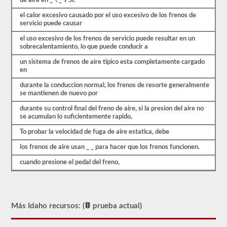
de aire en _ \ _-PSI.
se
basan
el calor excesivo causado por el uso excesivo de los frenos de
en
servicio puede causar
el
el uso excesivo de los frenos de servicio puede resultar en un
manual
sobrecalentamiento, lo que puede conducir a
del
conductor
un sistema de frenos de aire tipico esta completamente cargado
de
en
2026
Idaho
durante la conduccion normal, los frenos de resorte generalmente
CDL.
se mantienen de nuevo por
El
durante su control final del freno de aire, si la presion del aire no
examen
se acumulan lo suficientemente rapido,
de
frenos
To probar la velocidad de fuga de aire estatica, debe
de
aire
los frenos de aire usan _ _ para hacer que los frenos funcionen.
es
diferente
cuando presione el pedal del freno,
a
las
otras
pruebas
de
Más Idaho recursos: (
prueba actual)
aprobación,
en
realidad