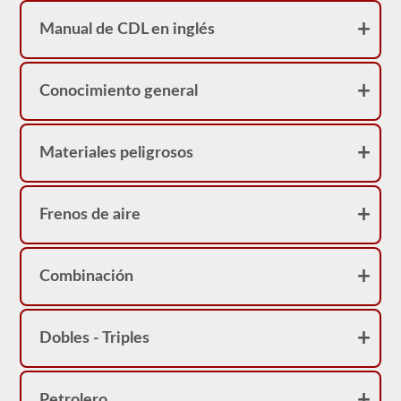
sirve
como
Manual de CDL en inglés
una
restricción
en
su
Conocimiento general
licencia.
Puede
obtener
un
Materiales peligrosos
CDL
sin
la
prueba
de
Frenos de aire
frenos
neumáticos,
pero
no
Combinación
podrá
conducir
ningún
vehículo
Dobles - Triples
que
esté
equipado
con
frenos
Petrolero