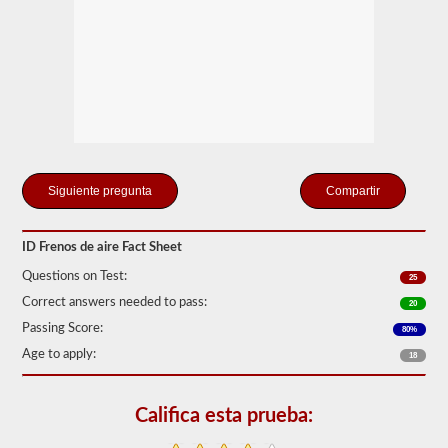
"ilimitado"
que
pueden
crear
el
compresor
de
aire
incluido
y
los
tanques
Compartir
de
almacenamiento.
Esto
elimina
ID Frenos de aire Fact Sheet
la
necesidad
Questions on Test:
25
de
Correct answers needed to pass:
agregar
20
fluido
Passing Score:
80%
hidráulico
al
Age to apply:
18
conectar
un
remolque.
Califica esta prueba:
La
prueba