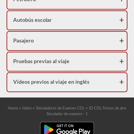
neumáticos
porque
su
licencia
Autobús escolar
tendrá
una
restricción
"L".
Pasajero
Pruebas previas al viaje
Vídeos previos al viaje en inglés
»
»
»
Home
Idaho
Simuladores de Examen CDL
ID CDL Frenos de aire
Simulador de examen - 1