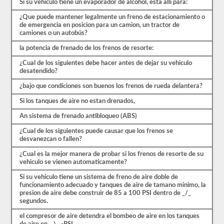
Si su vehiculo tiene un evaporador de alcohol, esta alli para:
más.
Hay
¿Que puede mantener legalmente un freno de estacionamiento o
un
de emergencia en posicion para un camion, un tractor de
total
camiones o un autobús?
de
25
la potencia de frenado de los frenos de resorte:
preguntas
en
¿Cual de los siguientes debe hacer antes de dejar su vehiculo
el
desatendido?
examen
¿bajo que condiciones son buenos los frenos de rueda delantera?
de
frenos
Si los tanques de aire no estan drenados,
de
aire,
An sistema de frenado antibloqueo (ABS)
y
debe
¿Cual de los siguientes puede causar que los frenos se
obtener
desvanezcan o fallen?
un
80%
¿Cual es la mejor manera de probar si los frenos de resorte de su
(20
vehiculo se vienen automaticamente?
de
25)
Si su vehiculo tiene un sistema de freno de aire doble de
para
funcionamiento adecuado y tanques de aire de tamano minimo, la
aprobar
presion de aire debe construir de 85 a 100 PSI dentro de _/_
el
segundos.
examen.
Estas
el compresor de aire detendra el bombeo de aire en los tanques
preguntas