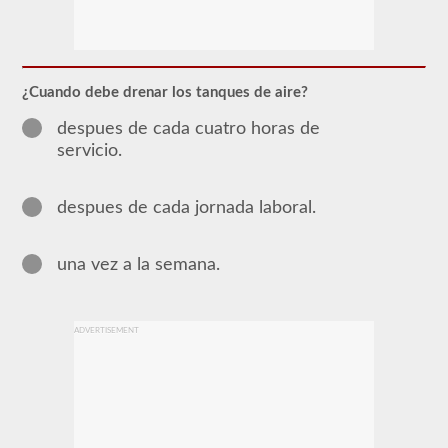
La
mayoría
de
los
¿Cuando debe drenar los tanques de aire?
vehículos
comerciales
despues de cada cuatro horas de
utilizan
un
servicio.
sistema
de
frenos
despues de cada jornada laboral.
de
aire
sobre
el
una vez a la semana.
sistema
tradicional
de
frenos
ADVERTISEMENT
hidráulicos
de
los
turismos
debido
al
suministro