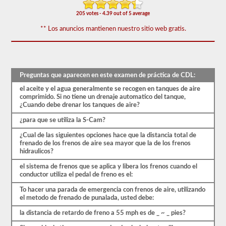
de
205 votes - 4.39 out of 5 average
frenos
de
** Los anuncios mantienen nuestro sitio web gratis.
aire
cubre
el
sistema
de
frenos
Preguntas que aparecen en este examen de práctica de CDL:
de
aire
el aceite y el agua generalmente se recogen en tanques de aire
en
comprimido. Si no tiene un drenaje automatico del tanque,
detalle,
¿Cuando debe drenar los tanques de aire?
incluida
la
¿para que se utiliza la S-Cam?
pérdida
¿Cual de las siguientes opciones hace que la distancia total de
de
frenado de los frenos de aire sea mayor que la de los frenos
aire
hidraulicos?
adecuada,
el
el sistema de frenos que se aplica y libera los frenos cuando el
retraso
conductor utiliza el pedal de freno es el:
del
freno,
To hacer una parada de emergencia con frenos de aire, utilizando
los
el metodo de frenado de punalada, usted debe:
componentes
del
la distancia de retardo de freno a 55 mph es de _ ~ _ pies?
sistema
y