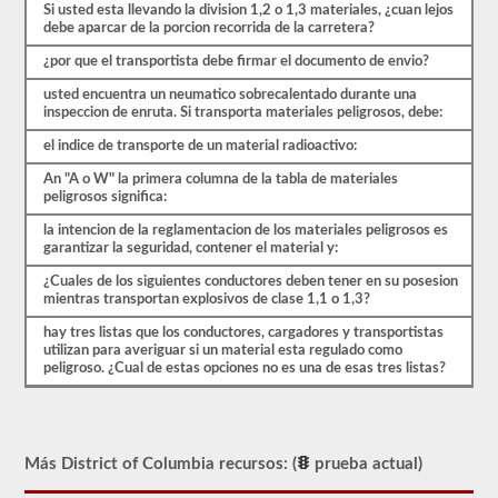
Si usted esta llevando la division 1,2 o 1,3 materiales, ¿cuan lejos
ser
debe aparcar de la porcion recorrida de la carretera?
aprobado
para
¿por que el transportista debe firmar el documento de envio?
llevar
una
usted encuentra un neumatico sobrecalentado durante una
aprobación
inspeccion de enruta. Si transporta materiales peligrosos, debe:
de
HazMat.
el indice de transporte de un material radioactivo:
Nuestra
prueba
An "A o W" la primera columna de la tabla de materiales
se
peligrosos significa:
ha
utilizado
la intencion de la reglamentacion de los materiales peligrosos es
desde
garantizar la seguridad, contener el material y:
1999
¿Cuales de los siguientes conductores deben tener en su posesion
para
mientras transportan explosivos de clase 1,1 o 1,3?
aprobar
el
hay tres listas que los conductores, cargadores y transportistas
examen
utilizan para averiguar si un material esta regulado como
de
peligroso. ¿Cual de estas opciones no es una de esas tres listas?
aprobación
HazMat.
Más District of Columbia recursos: (
prueba actual)