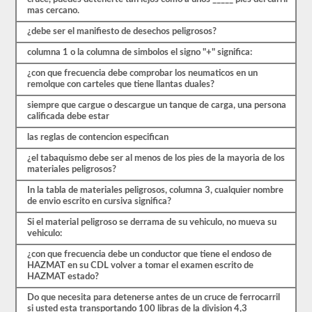
de
mas cercano.
30
preguntas
¿debe ser el manifiesto de desechos peligrosos?
de
opción
columna 1 o la columna de simbolos el signo "+" significa:
múltiple,
y
¿con que frecuencia debe comprobar los neumaticos en un
necesitará
remolque con carteles que tiene llantas duales?
al
menos
siempre que cargue o descargue un tanque de carga, una persona
el
calificada debe estar
80%
(24
las reglas de contencion especifican
de
30)
¿el tabaquismo debe ser al menos de los pies de la mayoria de los
para
materiales peligrosos?
aprobar
In la tabla de materiales peligrosos, columna 3, cualquier nombre
el
de envio escrito en cursiva significa?
examen
de
Si el material peligroso se derrama de su vehiculo, no mueva su
aprobación
vehiculo:
HazMat.
¿con que frecuencia debe un conductor que tiene el endoso de
Aprobar
HAZMAT en su CDL volver a tomar el examen escrito de
el
HAZMAT estado?
examen
HazMat
Do que necesita para detenerse antes de un cruce de ferrocarril
es
si usted esta transportando 100 libras de la division 4,3
el