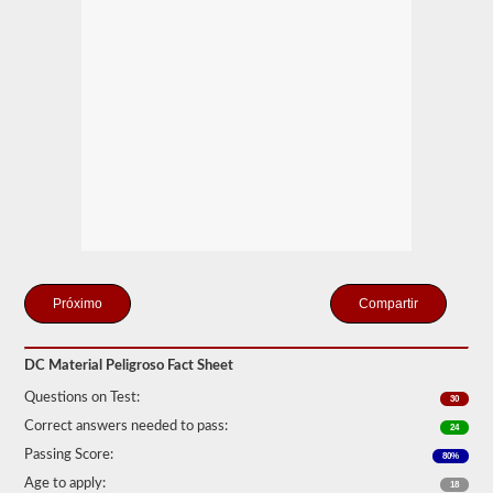
Seguridad
de
Autotransportes
(FMCSR).
Estos
pueden
incluir
líquidos
(también
se
requiere
la
aprobación
del
buque
tanque),
baterías,
Compartir
venenos
y
explosivos.
DC Material Peligroso Fact Sheet
Hemos
cumplido
Questions on Test:
30
las
120
Correct answers needed to pass:
24
preguntas
Passing Score:
80%
principales
que
Age to apply:
18