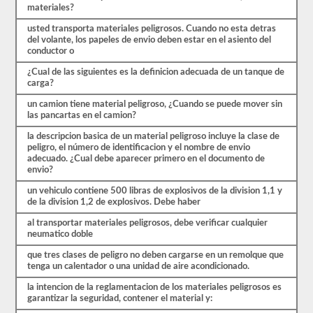
materiales?
primer
paso
usted transporta materiales peligrosos. Cuando no esta detras
para
del volante, los papeles de envio deben estar en el asiento del
obtener
conductor o
el
respaldo.
¿Cual de las siguientes es la definicion adecuada de un tanque de
También
carga?
tendrá
que
un camion tiene material peligroso, ¿Cuando se puede mover sin
tomar
las pancartas en el camion?
sus
huellas
la descripcion basica de un material peligroso incluye la clase de
digitales
peligro, el número de identificacion y el nombre de envio
y
adecuado. ¿Cual debe aparecer primero en el documento de
aprobar
envio?
una
evaluación
un vehiculo contiene 500 libras de explosivos de la division 1,1 y
de
de la division 1,2 de explosivos. Debe haber
amenazas
de
al transportar materiales peligrosos, debe verificar cualquier
aprobación
neumatico doble
de
que tres clases de peligro no deben cargarse en un remolque que
materiales
tenga un calentador o una unidad de aire acondicionado.
peligrosos
de
la intencion de la reglamentacion de los materiales peligrosos es
la
garantizar la seguridad, contener el material y:
TSA
para