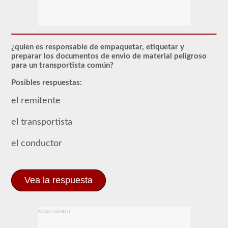
El
endoso
de
Materiales
Peligrosos
(HazMat)
¿quien es responsable de empaquetar, etiquetar y
deberá
preparar los documentos de envio de material peligroso
agregarse
para un transportista común?
a
su
Posibles respuestas:
CDL
si
el remitente
planea
transportar
cualquier
el transportista
material
que
haya
el conductor
sido
considerado
"peligroso"
por
Vea la respuesta
las
pautas
del
Reglamento
ADVERTISEMENT
Federal
de