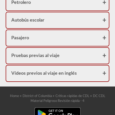
Petrolero
Autobús escolar
Pasajero
Pruebas previas al viaje
Vídeos previos al viaje en inglés
»
»
»
Home
District of Columbia
Críticas rápidas de CDL
DC CDL
Material Peligroso Revisión rápida - 4