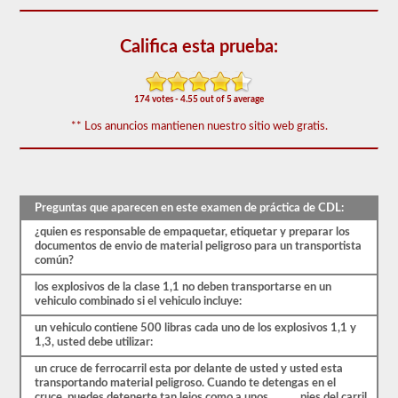
aparecen
en
el
Califica esta prueba:
examen
de
aprobación
de
174 votes - 4.55 out of 5 average
HazMat.
Las
** Los anuncios mantienen nuestro sitio web gratis.
preguntas
se
han
basado
en
el
Preguntas que aparecen en este examen de práctica de CDL:
manual
de
¿quien es responsable de empaquetar, etiquetar y preparar los
los
documentos de envio de material peligroso para un transportista
conductores
común?
de
2026
los explosivos de la clase 1,1 no deben transportarse en un
District
vehiculo combinado si el vehiculo incluye:
of
un vehiculo contiene 500 libras cada uno de los explosivos 1,1 y
Columbia
1,3, usted debe utilizar:
CDL.
El
un cruce de ferrocarril esta por delante de usted y usted esta
examen
transportando material peligroso. Cuando te detengas en el
constará
cruce, puedes detenerte tan lejos como a unos _____ pies del carril