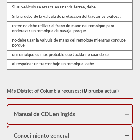
probable
Si su vehiculo se atasca en una via ferrea, debe
que
encuentre
Si la prueba de la valvula de proteccion del tractor es exitosa,
en
el
usted no debe utilizar el freno de mano del remolque para
examen
enderezar un remolque de navaja, porque
de
aprobación
no debe usar la valvula de mano del remolque mientras conduce
combinado.
porque
Estas
preguntas
un remolque es mas probable que Jackknife cuando se
siguen
las
al respaldar un tractor bajo un remolque, debe
pautas
del
manual
para
conductores
Más District of Columbia recursos: (
prueba actual)
de
District
of
Columbia
Manual de CDL en inglés
2026,
lo
ayudarán
a
agregar
Conocimiento general
el