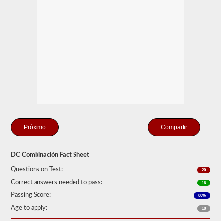
solo
se
conecte
un
remolque
a
la
unidad
de
potencia.
Si
está
buscando
tirar
de
más
Compartir
de
un
remolque,
también
DC Combinación Fact Sheet
tendrá
que
Questions on Test:
20
tomar
Correct answers needed to pass:
el
16
respaldo
Passing Score:
80%
de
dobles
Age to apply:
18
-