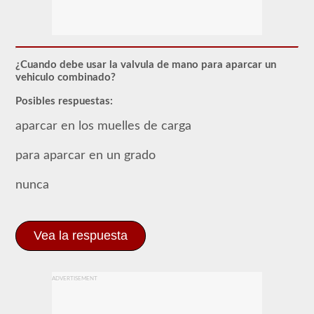
respaldo
combinado
le
permite
conducir
un
¿Cuando debe usar la valvula de mano para aparcar un
vehículo
vehiculo combinado?
motorizado
comercial
Posibles respuestas:
(CMV)
con
aparcar en los muelles de carga
un
remolque
adjunto.
para aparcar en un grado
La
aprobación
combinada
nunca
se
requiere
para
un
Vea la respuesta
CDL
de
Clase
A
ADVERTISEMENT
y
permite
que