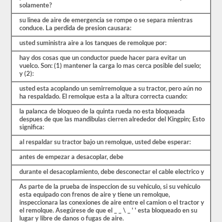
más
solamente?
largas
y
su linea de aire de emergencia se rompe o se separa mientras
requieren
conduce. La perdida de presion causara:
habilidades
adicionales.
usted suministra aire a los tanques de remolque por:
Deberá
obtener
hay dos cosas que un conductor puede hacer para evitar un
un
vuelco. Son: (1) mantener la carga lo mas cerca posible del suelo;
puntaje
y (2):
de
al
usted esta acoplando un semirremolque a su tractor, pero aún no
menos
ha respaldado. El remolque esta a la altura correcta cuando:
el
80%
la palanca de bloqueo de la quinta rueda no esta bloqueada
(16
despues de que las mandibulas cierren alrededor del Kingpin; Esto
de
significa:
20)
al respaldar su tractor bajo un remolque, usted debe esperar:
para
aprobar
antes de empezar a desacoplar, debe
el
examen
durante el desacoplamiento, debe desconectar el cable electrico y
combinado.
As parte de la prueba de inspeccion de su vehiculo, si su vehiculo
Tenemos
esta equipado con frenos de aire y tiene un remolque,
100
inspeccionara las conexiones de aire entre el camion o el tractor y
preguntas
el remolque. Asegúrese de que el _ _ \ _ ' ' esta bloqueado en su
que
lugar y libre de danos o fugas de aire.
es