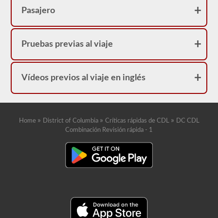
Pasajero
Pruebas previas al viaje
Vídeos previos al viaje en inglés
»
»
»
Home
District of Columbia
Críticas rápidas de CDL
DC CDL
Combinación Revisión rápida - 1