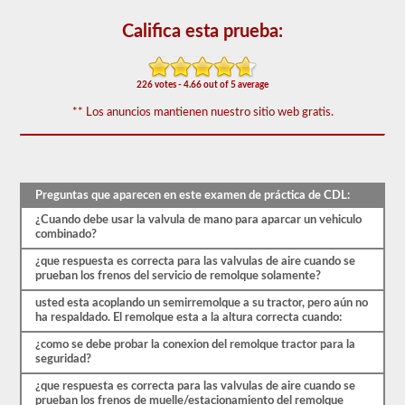
triples.
Califica esta prueba:
El
examen
combinado
consta
226 votes - 4.66 out of 5 average
de
20
** Los anuncios mantienen nuestro sitio web gratis.
preguntas
de
opción
múltiple
que
cubren
Preguntas que aparecen en este examen de práctica de CDL:
las
habilidades
¿Cuando debe usar la valvula de mano para aparcar un vehiculo
adicionales
combinado?
necesarias
para
¿que respuesta es correcta para las valvulas de aire cuando se
operar
prueban los frenos del servicio de remolque solamente?
un
usted esta acoplando un semirremolque a su tractor, pero aún no
vehículo
ha respaldado. El remolque esta a la altura correcta cuando:
combinado,
que
¿como se debe probar la conexion del remolque tractor para la
generalmente
seguridad?
son
más
¿que respuesta es correcta para las valvulas de aire cuando se
pesadas,
prueban los frenos de muelle/estacionamiento del remolque