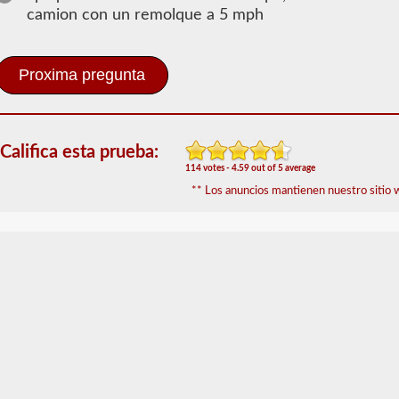
2026 CT
camion con un remolque a 5 mph
Información
de Dobles -
Triples
El
respaldo
de
CDL
Califica esta prueba:
en
dobles
114 votes - 4.59 out of 5 average
y
** Los anuncios mantienen nuestro sitio w
triples
otorga
la
capacidad
de
conducir
una
combinación
de
múltiples
remolques
conectados
a