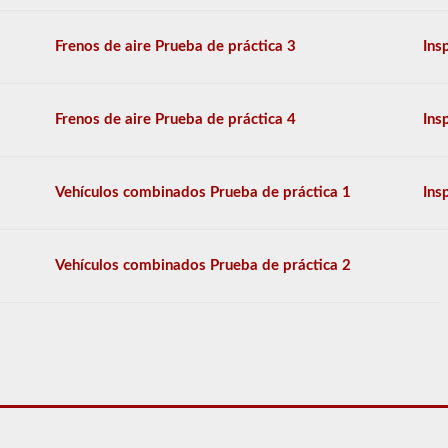
basan
en
Frenos de aire Prueba de práctica 3
Ins
la
información
provista
por
Frenos de aire Prueba de práctica 4
Ins
el
manual
de
conductores
Vehículos combinados Prueba de práctica 1
Ins
2026
Connecticut
CDL.
El
examen
Vehículos combinados Prueba de práctica 2
en
sí
tendrá
20
preguntas
de
opción
múltiple,
y
debe