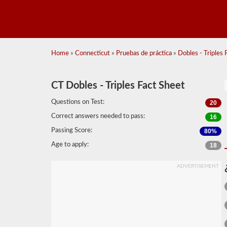
Home
»
Connecticut
»
Pruebas de práctica
»
Dobles - Triples 
CT Dobles - Triples Fact Sheet
Questions on Test:
20
Correct answers needed to pass:
16
Passing Score:
80%
Age to apply:
18
ADVERTISEMENT