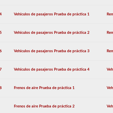
pueden
incluir
UPS,
4
Vehículos de pasajeros Prueba de práctica 1
Rem
Fedex
y
más.
5
Vehículos de pasajeros Prueba de práctica 2
Rem
Hemos
compilado
60
de
6
Vehículos de pasajeros Prueba de práctica 3
Rem
las
preguntas
de
respaldo
7
Vehículos de pasajeros Prueba de práctica 4
Veh
de
dobles
y
triples
8
Frenos de aire Prueba de práctica 1
Veh
más
utilizadas,
y
nuestras
Frenos de aire Prueba de práctica 2
Veh
preguntas
se