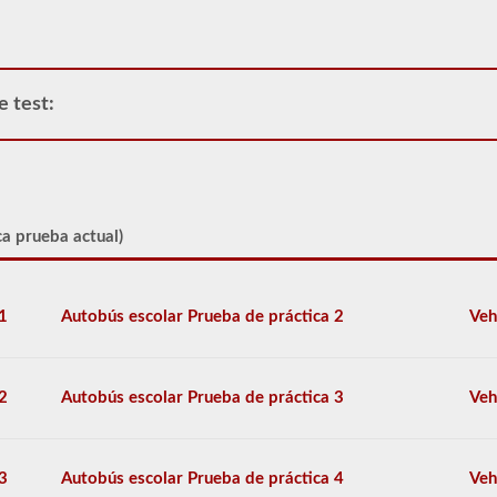
un
camión
o
unidad
de
e test:
potencia.
Tenga
en
cuenta
que
es
ilegal
ca prueba actual)
tirar
de
remolques
triples
1
Autobús escolar Prueba de práctica 2
Veh
en
muchos
estados.
Los
2
Autobús escolar Prueba de práctica 3
Veh
trabajos
dobles
y
triples
3
Autobús escolar Prueba de práctica 4
Veh
normales