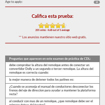
60
Age to apply:
18
de
las
preguntas
Califica esta prueba:
de
respaldo
de
dobles
205 votes - 4.68 out of 5 average
y
triples
** Los anuncios mantienen nuestro sitio web gratis.
más
utilizadas,
y
nuestras
preguntas
se
Preguntas que aparecen en este examen de práctica de CDL:
basan
en
debe comprobar la altura del remolque antes de conectar un
la
convertidor Dolly a un segundo o tercer remolque. La altura del
información
remolque es correcta cuando:
provista
la mejor manera de detener todos los patines es:
por
el
¿Cuando se aconseja el manual de conductores desconectar los
manual
frenos del eje de direccion para ayudar a mantener la plataforma
de
recta?
conductores
2026
al conducir con mas de un remolque, ¿que remolque debe ser el
Connecticut