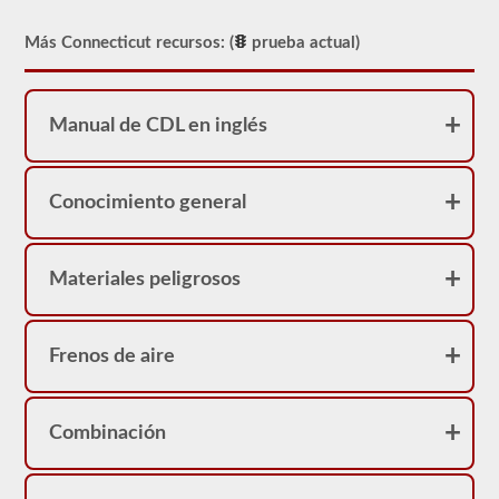
Sin
embargo,
nuestras
Más Connecticut recursos: (
prueba actual)
pruebas
de
práctica
proporcionarán
Manual de CDL en inglés
comentarios
inmediatos,
mostrando
la
pregunta
Conocimiento general
nuevamente,
destacando
la
respuesta
Materiales peligrosos
correcta
y
dando
una
Frenos de aire
breve
explicación
de
por
Combinación
qué
esa
respuesta
es