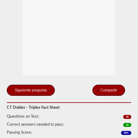
Tenga
en
cuenta
que
es
ilegal
tirar
de
remolques
triples
en
muchos
estados.
Los
trabajos
dobles
y
triples
Compartir
normales
pueden
incluir
UPS,
CT Dobles - Triples Fact Sheet
Fedex
y
Questions on Test:
20
más.
Correct answers needed to pass:
16
Hemos
Passing Score:
80%
compilado