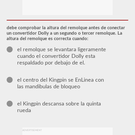
El
respaldo
de
CDL
debe comprobar la altura del remolque antes de conectar
en
un convertidor Dolly a un segundo o tercer remolque. La
dobles
altura del remolque es correcta cuando:
y
triples
el remolque se levantara ligeramente
otorga
cuando el convertidor Dolly esta
la
capacidad
respaldado por debajo de el.
de
conducir
una
el centro del Kingpin se EnLinea con
combinación
de
las mandibulas de bloqueo
múltiples
remolques
conectados
el Kingpin descansa sobre la quinta
a
un
rueda
camión
o
unidad
de
ADVERTISEMENT
potencia.