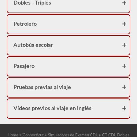
correcta.
Dobles - Triples
Petrolero
Autobús escolar
Pasajero
Pruebas previas al viaje
Vídeos previos al viaje en inglés
»
»
»
Home
Connecticut
Simuladores de Examen CDL
CT CDL Dobles