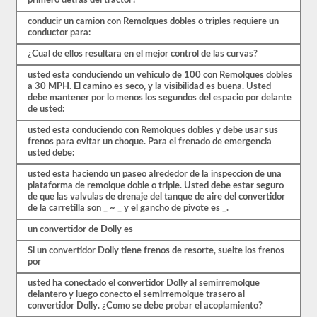
primero detras del tractor?
CDL.
El
conducir un camion con Remolques dobles o triples requiere un
examen
conductor para:
en
sí
¿Cual de ellos resultara en el mejor control de las curvas?
tendrá
20
usted esta conduciendo un vehiculo de 100 con Remolques dobles
preguntas
a 30 MPH. El camino es seco, y la visibilidad es buena. Usted
de
debe mantener por lo menos los segundos del espacio por delante
opción
de usted:
múltiple,
y
usted esta conduciendo con Remolques dobles y debe usar sus
debe
frenos para evitar un choque. Para el frenado de emergencia
obtener
usted debe:
al
usted esta haciendo un paseo alrededor de la inspeccion de una
menos
plataforma de remolque doble o triple. Usted debe estar seguro
un
de que las valvulas de drenaje del tanque de aire del convertidor
80%
de la carretilla son _ ~ _ y el gancho de pivote es _.
(16
de
un convertidor de Dolly es
20)
para
Si un convertidor Dolly tiene frenos de resorte, suelte los frenos
aprobar
por
el
examen
usted ha conectado el convertidor Dolly al semirremolque
de
delantero y luego conecto el semirremolque trasero al
dobles
convertidor Dolly. ¿Como se debe probar el acoplamiento?
y