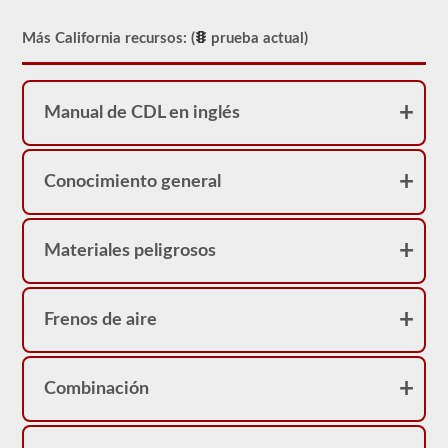
Sin
embargo,
nuestras
Más California recursos: (
prueba actual)
pruebas
de
práctica
proporcionarán
Manual de CDL en inglés
comentarios
inmediatos,
mostrando
la
Conocimiento general
pregunta
nuevamente,
destacando
la
respuesta
Materiales peligrosos
correcta
y
dando
una
Frenos de aire
breve
explicación
de
por
Combinación
qué
esa
respuesta
es