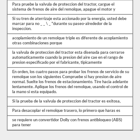
triples.
Para pruebe la valvula de proteccion del tractor, cargue el
sistema de frenos de aire del remolque, apague el motor y
Nuestras
pruebas
Si su tren de aterrizaje esta accionado por la energia, usted debe
de
marcar para no _ _ \ _ "durante su paseo-alrededor de la
práctica
inspeccion.
de
CDL
acoplamiento de un remolque triple es diferente de acoplamiento
se
otras combinaciones porque
basan
en
la valvula de proteccion del tractor esta disenada para cerrarse
el
automaticamente cuando la presion del aire cae en el rango de
examen
presion especificado por el fabricante, tipicamente
real,
una
En orden, los cuatro pasos para probar los frenos de servicio de su
pregunta
remolque son los siguientes Compruebe si hay presion de aire
por
normal. Suelte los frenos de estacionamiento. Tire hacia adelante
página,
lentamente. Aplique los frenos del remolque, usando el control de
respuestas
la mano si esta equipado.
de
opción
Si la prueba de la valvula de proteccion del tractor es exitosa,
múltiple
Para desacoplar el remolque trasero, lo primero que haras es
y
una
se requiere un convertidor Dolly con frenos antibloqueo (ABS)
oportunidad
para tener
para
hacerlo
bien.