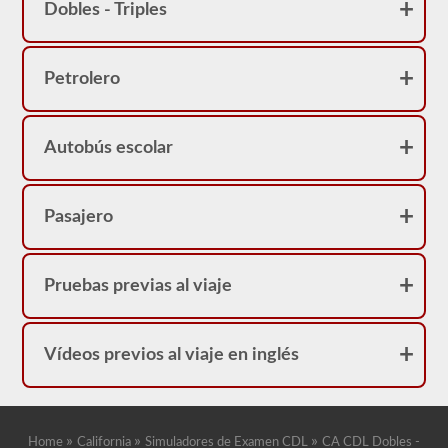
correcta.
Dobles - Triples
Petrolero
Autobús escolar
Pasajero
Pruebas previas al viaje
Vídeos previos al viaje en inglés
»
»
»
Home
California
Simuladores de Examen CDL
CA CDL Dobles -