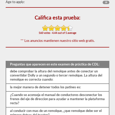
60
Age to apply:
18
de
las
preguntas
Califica esta prueba:
de
respaldo
de
dobles
560 votes - 4.44 out of 5 average
y
triples
** Los anuncios mantienen nuestro sitio web gratis.
más
utilizadas,
y
nuestras
preguntas
se
Preguntas que aparecen en este examen de práctica de CDL:
basan
debe comprobar la altura del remolque antes de conectar un
en
convertidor Dolly a un segundo o tercer remolque. La altura del
la
remolque es correcta cuando:
información
provista
la mejor manera de detener todos los patines es:
por
el
¿Cuando se aconseja el manual de conductores desconectar los
manual
frenos del eje de direccion para ayudar a mantener la plataforma
de
recta?
conductores
2026
al conducir con mas de un remolque, ¿que remolque debe ser el
California