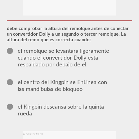
El
respaldo
de
CDL
debe comprobar la altura del remolque antes de conectar
en
un convertidor Dolly a un segundo o tercer remolque. La
dobles
altura del remolque es correcta cuando:
y
triples
el remolque se levantara ligeramente
otorga
cuando el convertidor Dolly esta
la
capacidad
respaldado por debajo de el.
de
conducir
una
el centro del Kingpin se EnLinea con
combinación
de
las mandibulas de bloqueo
múltiples
remolques
conectados
el Kingpin descansa sobre la quinta
a
un
rueda
camión
o
unidad
de
ADVERTISEMENT
potencia.