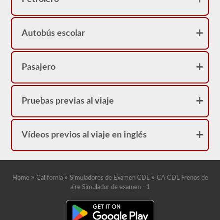
frenos
neumáticos
porque
su
Autobús escolar
licencia
tendrá
una
restricción
"L".
Pasajero
Pruebas previas al viaje
Vídeos previos al viaje en inglés
»
»
»
Home
California
Simuladores de Examen CDL
CA CDL Frenos de
aire Simulador de examen - 1