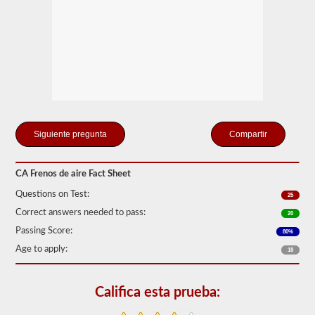
"ilimitado"
que
pueden
crear
el
compresor
de
aire
incluido
y
los
tanques
Compartir
de
almacenamiento.
Esto
CA Frenos de aire Fact Sheet
elimina
la
Questions on Test:
25
necesidad
de
Correct answers needed to pass:
20
agregar
Passing Score:
fluido
80%
hidráulico
Age to apply:
18
al
conectar
un
remolque.
Califica esta prueba:
La