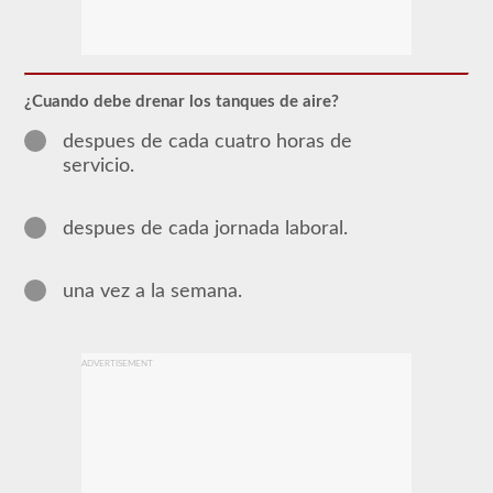
La
mayoría
de
los
¿Cuando debe drenar los tanques de aire?
vehículos
comerciales
despues de cada cuatro horas de
utilizan
servicio.
un
sistema
de
frenos
despues de cada jornada laboral.
de
aire
sobre
una vez a la semana.
el
sistema
tradicional
de
frenos
ADVERTISEMENT
hidráulicos
de
los
turismos
debido
al
suministro