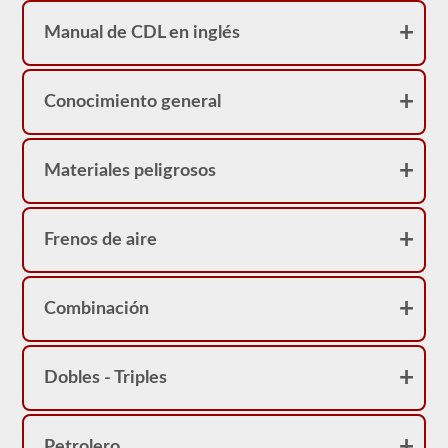
realidad
sirve
Manual de CDL en inglés
como
una
restricción
en
Conocimiento general
su
licencia.
Puede
obtener
un
Materiales peligrosos
CDL
sin
la
prueba
Frenos de aire
de
frenos
neumáticos,
pero
Combinación
no
podrá
conducir
ningún
vehículo
Dobles - Triples
que
esté
equipado
con
Petrolero