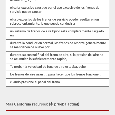
de aire en _ \ _-PSI.
preguntas
se
el calor excesivo causado por el uso excesivo de los frenos de
basan
servicio puede causar
en
el
el uso excesivo de los frenos de servicio puede resultar en un
manual
sobrecalentamiento, lo que puede conducir a
del
conductor
un sistema de frenos de aire tipico esta completamente cargado
de
en
2026
California
durante la conduccion normal, los frenos de resorte generalmente
CDL.
se mantienen de nuevo por
El
durante su control final del freno de aire, si la presion del aire no
examen
se acumulan lo suficientemente rapido,
de
frenos
To probar la velocidad de fuga de aire estatica, debe
de
los frenos de aire usan _ _ para hacer que los frenos funcionen.
aire
es
cuando presione el pedal del freno,
diferente
a
las
otras
pruebas
de
Más California recursos: (
prueba actual)
aprobación,
en