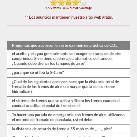
prueba
de
1777 votes - 4.26 out of 5 average
frenos
de
** Los anuncios mantienen nuestro sitio web gratis.
aire
cubre
el
sistema
de
Preguntas que aparecen en este examen de práctica de CDL:
frenos
de
el aceite y el agua generalmente se recogen en tanques de aire
aire
comprimido. Si no tiene un drenaje automatico del tanque,
en
¿Cuando debe drenar los tanques de aire?
detalle,
incluida
¿para que se utiliza la S-Cam?
la
pérdida
¿Cual de las siguientes opciones hace que la distancia total de
de
frenado de los frenos de aire sea mayor que la de los frenos
aire
hidraulicos?
adecuada,
el
el sistema de frenos que se aplica y libera los frenos cuando el
retraso
conductor utiliza el pedal de freno es el:
del
freno,
To hacer una parada de emergencia con frenos de aire, utilizando
los
el metodo de frenado de punalada, usted debe:
componentes
la distancia de retardo de freno a 55 mph es de _ ~ _ pies?
del
sistema