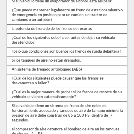
Si su vehiculo tiene un evaporador de alcohol, esta alli para:
y
más.
¿Que puede mantener legalmente un freno de estacionamiento o
Hay
de emergencia en posicion para un camion, un tractor de
un
camiones o un autobús?
total
de
la potencia de frenado de los frenos de resorte:
25
preguntas
¿Cual de los siguientes debe hacer antes de dejar su vehiculo
en
desatendido?
el
examen
¿bajo que condiciones son buenos los frenos de rueda delantera?
de
frenos
Si los tanques de aire no estan drenados,
de
aire,
An sistema de frenado antibloqueo (ABS)
y
¿Cual de los siguientes puede causar que los frenos se
debe
desvanezcan o fallen?
obtener
un
¿Cual es la mejor manera de probar si los frenos de resorte de su
80%
vehiculo se vienen automaticamente?
(20
de
Si su vehiculo tiene un sistema de freno de aire doble de
25)
funcionamiento adecuado y tanques de aire de tamano minimo, la
para
presion de aire debe construir de 85 a 100 PSI dentro de _/_
aprobar
segundos.
el
examen.
el compresor de aire detendra el bombeo de aire en los tanques
Estas