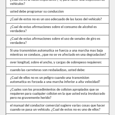
ocho
vehiculos?
exámenes
de
usted debe programar su conduccion
práctica
disponibles
¿Cual de estos no es un uso adecuado de las luces del vehiculo?
de
forma
¿Cual de estas afirmaciones sobre el consumo de alcohol es
gratuita.
verdadera?
Asegúrate
de
¿Cual de estas afirmaciones sobre el uso de senales de giro es
realizar
verdadera?
todas
las
Si una transmision automatica se fuerza a una marcha mas baja
pruebas
mientras se conduce, ¿que no se ve afectado en una degradacion?
y
tener
over longitud, sobre el ancho, y cargas de sobrepeso requieren:
un
cuando las carreteras son resbaladizas, usted debe:
buen
conocimiento
¿Cual de ellos no es un peligro cuando una transmision
del
automatica es forzada a una marcha inferior a alta velocidad?
material
antes
¿Cuales son los procedimientos de colision apropiados que se
de
requieren para cualquier colision en la que usted esta involucrado
salir
pero no gravemente herido?
para
tomar
el manual del conductor comercial sugiere varias cosas que hacer
el
cuando se pasa un vehiculo. ¿Cual de estos no es uno de ellos?
examen