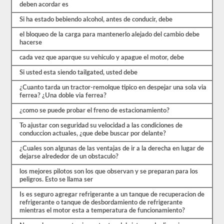
preguntas
deben acordar es
están
cubiertas
Si ha estado bebiendo alcohol, antes de conducir, debe
por
el
el bloqueo de la carga para mantenerlo alejado del cambio debe
manual
hacerse
de
controladores
cada vez que aparque su vehiculo y apague el motor, debe
CDL
Si usted esta siendo tailgated, usted debe
Arkansas
2026,
¿Cuanto tarda un tractor-remolque tipico en despejar una sola via
pero
ferrea? ¿Una doble via ferrea?
puede
ser
¿como se puede probar el freno de estacionamiento?
confuso
y
To ajustar con seguridad su velocidad a las condiciones de
hay
conduccion actuales, ¿que debe buscar por delante?
mucha
información
¿Cuales son algunas de las ventajas de ir a la derecha en lugar de
en
dejarse alrededor de un obstaculo?
el
libro.
los mejores pilotos son los que observan y se preparan para los
Nuestras
peligros. Esto se llama ser
pruebas
de
Is es seguro agregar refrigerante a un tanque de recuperacion de
práctica
refrigerante o tanque de desbordamiento de refrigerante
eliminan
mientras el motor esta a temperatura de funcionamiento?
el