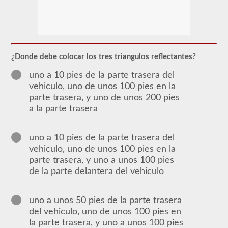
Para
obtener
un
CLP
(Permiso
de
¿Donde debe colocar los tres triangulos reflectantes?
Aprendizaje
Comercial),
uno a 10 pies de la parte trasera del
que
vehiculo, uno de unos 100 pies en la
es
el
parte trasera, y uno de unos 200 pies
primer
a la parte trasera
paso
para
obtener
un
uno a 10 pies de la parte trasera del
CDL,
vehiculo, uno de unos 100 pies en la
que
parte trasera, y uno a unos 100 pies
necesitará
para
de la parte delantera del vehiculo
operar
cualquier
vehículo
uno a unos 50 pies de la parte trasera
comercial,
primero
del vehiculo, uno de unos 100 pies en
tendrá
la parte trasera, y uno a unos 100 pies
que