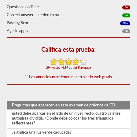
de
Questions on Test:
50)
50
o
Correct answers needed to pass:
40
mejor
para
Passing Score:
80%
aprobar.
Age to apply:
18
Tendrá
una
hora
Califica esta prueba:
para
completar
la
prueba
294 votes - 4.39 out of 5 average
de
conocimientos
** Los anuncios mantienen nuestro sitio web gratis.
generales,
y
se
le
permitirá
perder
Preguntas que aparecen en este examen de práctica de CDL:
solo
usted debe aparcar en el lado de un nivel, recto, cuatro carriles,
10
autopista dividida. ¿Donde debe colocar los tres triangulos
preguntas
reflectantes?
antes
de
¿significa una luz verde caducada?
tener