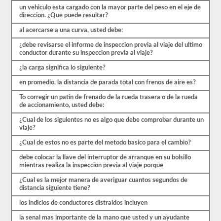
que
un vehiculo esta cargado con la mayor parte del peso en el eje de
comenzar
direccion. ¿Que puede resultar?
el
proceso
al acercarse a una curva, usted debe:
nuevamente.
Si
¿debe revisarse el informe de inspeccion previa al viaje del ultimo
falla,
conductor durante su inspeccion previa al viaje?
no
podrá
¿la carga significa lo siguiente?
volver
a
en promedio, la distancia de parada total con frenos de aire es?
tomar
To corregir un patin de frenado de la rueda trasera o de la rueda
la
de accionamiento, usted debe:
prueba
el
¿Cual de los siguientes no es algo que debe comprobar durante un
mismo
viaje?
día,
por
¿Cual de estos no es parte del metodo basico para el cambio?
lo
que
debe colocar la llave del interruptor de arranque en su bolsillo
tendrá
mientras realiza la inspeccion previa al viaje porque
que
hacer
¿Cual es la mejor manera de averiguar cuantos segundos de
otro
distancia siguiente tiene?
viaje.
los indicios de conductores distraidos incluyen
Todas
estas
la senal mas importante de la mano que usted y un ayudante