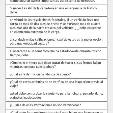
estrés
Name algunas partes importantes del sistema de direccion.
de
Si necesita salir de la carretera en una emergencia de trafico,
las
debe
preguntas
con
en virtud de las regulaciones federales, si un vehiculo lleva una
las
carga de mas de dos pies de ancho y se extiende mas de cuatro
que
pies mas alla de la parte trasera del vehiculo, _ _ debe colocarse
te
en el extremo extremo de la carga.
encontrarás
y
al conducir en las calificaciones, ¿cual de estas es la mejor opcion
hacen
para una velocidad segura?
que
pasar
al acercarse a un semaforo que ha estado verde durante mucho
sea
tiempo, debe
muy
fácil.
¿Que es lo primero que debe tratar de hacer si sus frenos fallan
Tenemos
mientras conduce cuesta abajo?
400
preguntas
¿Cual es la definicion de "deuda de sueno?"
que
pertenecen
¿Cual de estos articulos no se verifica en una inspeccion previa al
al
viaje?
examen
de
usted debe comprobar lo siguiente para la holgura, pegado, dano,
Conocimiento
o ajustes inadecuados
general
¿Cuales de esas afirmaciones no son verdaderas?
distribuidas
en
¿Cual es/es la razon importante (-s) para hacer una inspeccion de