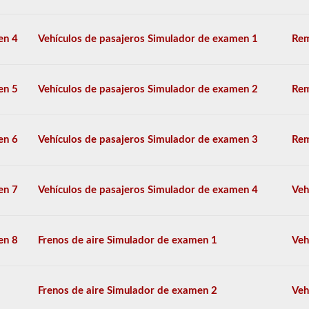
también
tendrá
que
en 4
Vehículos de pasajeros Simulador de examen 1
Rem
tomar
el
respaldo
de
en 5
Vehículos de pasajeros Simulador de examen 2
Rem
dobles
-
triples.
en 6
Vehículos de pasajeros Simulador de examen 3
Rem
El
examen
combinado
consta
en 7
Vehículos de pasajeros Simulador de examen 4
Veh
de
20
preguntas
de
en 8
Frenos de aire Simulador de examen 1
Veh
opción
múltiple
que
cubren
Frenos de aire Simulador de examen 2
Veh
las
habilidades