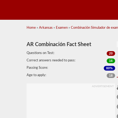
Home
»
Arkansas
»
Examen
»
Combinación Simulador de exam
AR Combinación Fact Sheet
Questions on Test:
20
Correct answers needed to pass:
16
Passing Score:
80%
Age to apply:
18
ADVERTISEMENT