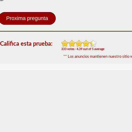
Combinación
El
respaldo
combinado
le
permite
conducir
Califica esta prueba:
un
333 votes - 4.39 out of 5 average
vehículo
** Los anuncios mantienen nuestro sitio w
motorizado
comercial
(CMV)
con
un
remolque
adjunto.
La
aprobación
combinada
se
requiere
para
un
CDL