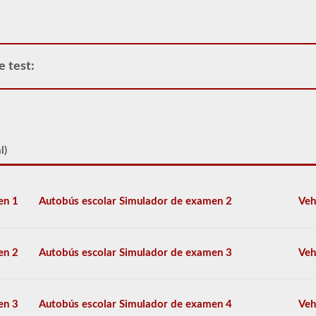
de
Clase
A
y
permite
e test:
que
solo
se
conecte
un
remolque
l)
a
la
unidad
de
en 1
Autobús escolar Simulador de examen 2
Veh
potencia.
Si
está
buscando
tirar
en 2
Autobús escolar Simulador de examen 3
Veh
de
más
de
un
en 3
Autobús escolar Simulador de examen 4
Veh
remolque,