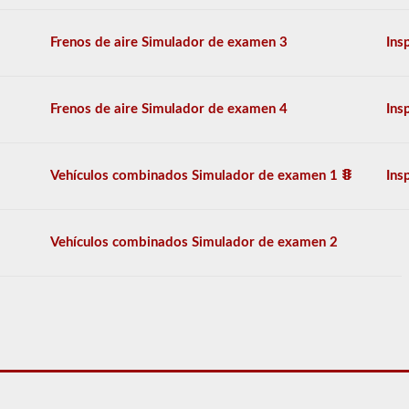
adicionales
necesarias
Frenos de aire Simulador de examen 3
Ins
para
operar
un
vehículo
Frenos de aire Simulador de examen 4
Ins
combinado,
que
generalmente
son
Vehículos combinados Simulador de examen 1
Ins
más
pesadas,
más
largas
Vehículos combinados Simulador de examen 2
y
requieren
habilidades
adicionales.
Deberá
obtener
un
puntaje
de
al