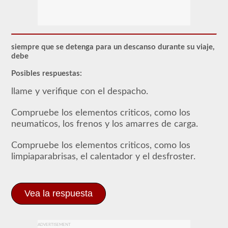
Para
obtener
un
CLP
(Permiso
de
siempre que se detenga para un descanso durante su viaje,
Aprendizaje
debe
Comercial),
que
Posibles respuestas:
es
el
llame y verifique con el despacho.
primer
paso
para
Compruebe los elementos criticos, como los
obtener
neumaticos, los frenos y los amarres de carga.
un
CDL,
que
Compruebe los elementos criticos, como los
necesitará
limpiaparabrisas, el calentador y el desfroster.
para
operar
cualquier
vehículo
Vea la respuesta
comercial,
primero
tendrá
que
tomar
ADVERTISEMENT