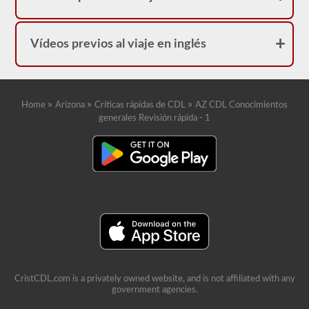
Vídeos previos al viaje en inglés
»
»
»
Home
Arizona
Críticas rápidas de CDL
AZ CDL Conocimientos
generales Revisión rápida - 1
CristCDL.com is a privately owned website, and is not affiliated with any
government agencies.