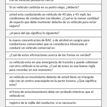
con un vehiculo pesado es cierta?
están
cubiertas
Si un vehiculo continúa en su punto ciego, ¿deberia?
por
el
usted esta conduciendo un vehiculo de 40 pies a 45 mph. las
manual
condiciones de conduccion son ideales. ¿Cual es la menor cantidad
de
de espacio que debe mantener delante de su vehiculo para estar
controladores
seguro?
CDL
Arizona
¿el peso del eje significa lo siguiente?
2026,
pero
la nueva concentracion de BAC o de alcohol en sangre para
puede
conductores comerciales que se considerara intoxicada al
ser
conducir un vehiculo comercial es:
confuso
y
¿Cual de estas afirmaciones acerca de los frenos es verdad?
hay
mucha
su vehiculo esta en una emergencia de transito y puede colisionar
información
con otro vehiculo si no actúa. ¿Cual de estas es una buena regla
en
para recordar en ese momento?
el
un vehiculo en movimiento delante de usted tiene un triangulo
libro.
rojo con un centro anaranjado en la parte trasera. ¿Que significa
Nuestras
esto?
pruebas
de
el freno de estacionamiento debe ser probado mientras que el
práctica
vehiculo es:
eliminan
el
registro de la rejilla del conductor, si es necesario:
estrés