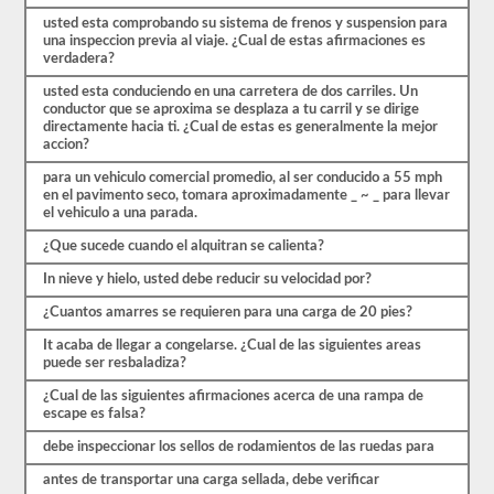
exámenes
de
usted esta comprobando su sistema de frenos y suspension para
práctica
una inspeccion previa al viaje. ¿Cual de estas afirmaciones es
disponibles
verdadera?
de
usted esta conduciendo en una carretera de dos carriles. Un
forma
conductor que se aproxima se desplaza a tu carril y se dirige
gratuita.
directamente hacia ti. ¿Cual de estas es generalmente la mejor
Asegúrate
accion?
de
realizar
para un vehiculo comercial promedio, al ser conducido a 55 mph
todas
en el pavimento seco, tomara aproximadamente _ ~ _ para llevar
las
el vehiculo a una parada.
pruebas
y
¿Que sucede cuando el alquitran se calienta?
tener
un
In nieve y hielo, usted debe reducir su velocidad por?
buen
conocimiento
¿Cuantos amarres se requieren para una carga de 20 pies?
del
material
It acaba de llegar a congelarse. ¿Cual de las siguientes areas
antes
puede ser resbaladiza?
de
salir
¿Cual de las siguientes afirmaciones acerca de una rampa de
para
escape es falsa?
tomar
el
debe inspeccionar los sellos de rodamientos de las ruedas para
examen
antes de transportar una carga sellada, debe verificar
real.