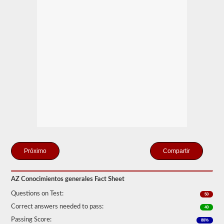
y
aprobar
la
prueba
de
Conocimiento
General.
La
prueba
de
conocimiento
general
consta
de
50
preguntas
de
opción
múltiple,
Compartir
y
se
requiere
AZ Conocimientos generales Fact Sheet
una
puntuación
Questions on Test:
50
del
80%
Correct answers needed to pass:
40
(40
Passing Score:
80%
de