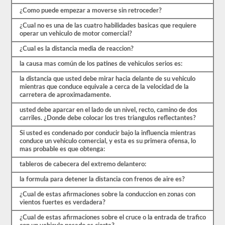
comenzar
¿Como puede empezar a moverse sin retroceder?
el
proceso
¿Cual no es una de las cuatro habilidades basicas que requiere
nuevamente.
operar un vehiculo de motor comercial?
Si
falla,
¿Cual es la distancia media de reaccion?
no
podrá
la causa mas común de los patines de vehiculos serios es:
volver
a
la distancia que usted debe mirar hacia delante de su vehiculo
tomar
mientras que conduce equivale a cerca de la velocidad de la
la
carretera de aproximadamente.
prueba
el
usted debe aparcar en el lado de un nivel, recto, camino de dos
mismo
carriles. ¿Donde debe colocar los tres triangulos reflectantes?
día,
por
Si usted es condenado por conducir bajo la influencia mientras
lo
conduce un vehiculo comercial, y esta es su primera ofensa, lo
que
mas probable es que obtenga:
tendrá
que
tableros de cabecera del extremo delantero:
hacer
la formula para detener la distancia con frenos de aire es?
otro
viaje.
¿Cual de estas afirmaciones sobre la conduccion en zonas con
vientos fuertes es verdadera?
Todas
estas
¿Cual de estas afirmaciones sobre el cruce o la entrada de trafico
preguntas