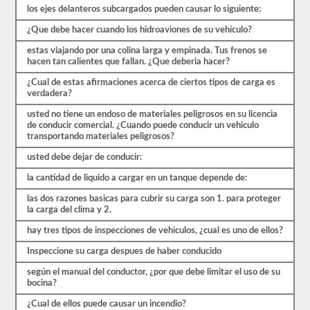
de
los ejes delanteros subcargados pueden causar lo siguiente:
las
preguntas
¿Que debe hacer cuando los hidroaviones de su vehiculo?
con
las
estas viajando por una colina larga y empinada. Tus frenos se
que
hacen tan calientes que fallan. ¿Que deberia hacer?
te
encontrarás
¿Cual de estas afirmaciones acerca de ciertos tipos de carga es
y
verdadera?
hacen
que
usted no tiene un endoso de materiales peligrosos en su licencia
pasar
de conducir comercial. ¿Cuando puede conducir un vehiculo
sea
transportando materiales peligrosos?
muy
usted debe dejar de conducir:
fácil.
Tenemos
la cantidad de liquido a cargar en un tanque depende de:
400
preguntas
las dos razones basicas para cubrir su carga son 1. para proteger
que
la carga del clima y 2.
pertenecen
al
hay tres tipos de inspecciones de vehiculos, ¿cual es uno de ellos?
examen
de
Inspeccione su carga despues de haber conducido
Conocimiento
general
según el manual del conductor, ¿por que debe limitar el uso de su
distribuidas
bocina?
en
ocho
¿Cual de ellos puede causar un incendio?