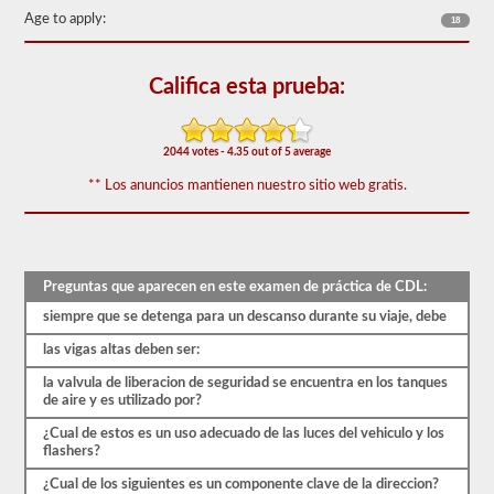
50)
Age to apply:
18
o
mejor
para
aprobar.
Califica esta prueba:
Tendrá
una
hora
2044 votes - 4.35 out of 5 average
para
completar
** Los anuncios mantienen nuestro sitio web gratis.
la
prueba
de
conocimientos
generales,
Preguntas que aparecen en este examen de práctica de CDL:
y
se
siempre que se detenga para un descanso durante su viaje, debe
le
permitirá
las vigas altas deben ser:
perder
solo
la valvula de liberacion de seguridad se encuentra en los tanques
10
de aire y es utilizado por?
preguntas
antes
¿Cual de estos es un uso adecuado de las luces del vehiculo y los
de
flashers?
tener
que
¿Cual de los siguientes es un componente clave de la direccion?