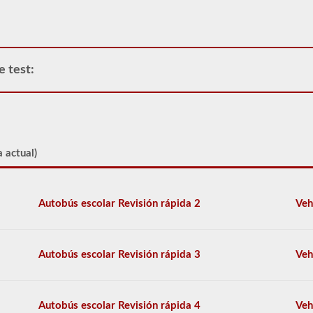
Clase
A
y
permite
que
e test:
solo
se
conecte
un
remolque
a
la
 actual)
unidad
de
potencia.
Si
Autobús escolar Revisión rápida 2
Veh
está
buscando
tirar
de
Autobús escolar Revisión rápida 3
Veh
más
de
un
remolque,
Autobús escolar Revisión rápida 4
Veh
también