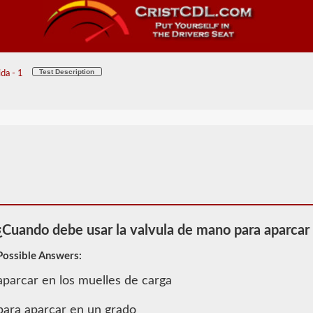
Test Description
da - 1
¿Cuando debe usar la valvula de mano para aparcar
Possible Answers:
2026 AZ
Información
aparcar en los muelles de carga
de
Combinación
para aparcar en un grado