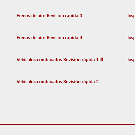
necesarias
para
operar
Frenos de aire Revisión rápida 3
Ins
un
vehículo
combinado,
que
Frenos de aire Revisión rápida 4
Ins
generalmente
son
más
pesadas,
Vehículos combinados Revisión rápida 1
Ins
más
largas
y
requieren
Vehículos combinados Revisión rápida 2
habilidades
adicionales.
Deberá
obtener
un
puntaje
de
al
menos
el