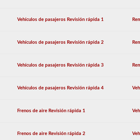
tendrá
que
tomar
Vehículos de pasajeros Revisión rápida 1
Rem
el
respaldo
de
dobles
Vehículos de pasajeros Revisión rápida 2
Rem
-
triples.
El
examen
Vehículos de pasajeros Revisión rápida 3
Rem
combinado
consta
de
20
Vehículos de pasajeros Revisión rápida 4
Veh
preguntas
de
opción
múltiple
Frenos de aire Revisión rápida 1
Veh
que
cubren
las
habilidades
Frenos de aire Revisión rápida 2
Veh
adicionales