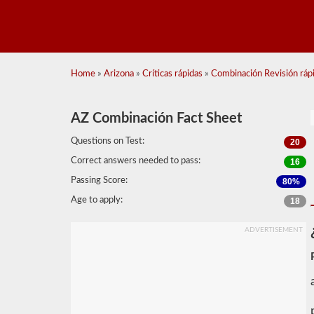
Home
»
Arizona
»
Críticas rápidas
»
Combinación Revisión rápi
AZ Combinación Fact Sheet
Questions on Test:
20
Correct answers needed to pass:
16
Passing Score:
80%
Age to apply:
18
ADVERTISEMENT