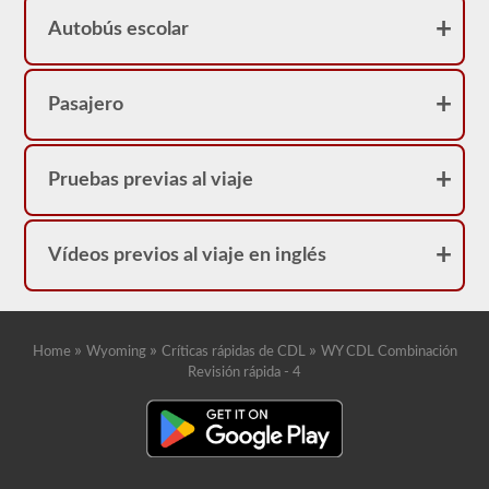
Autobús escolar
Pasajero
Pruebas previas al viaje
Vídeos previos al viaje en inglés
»
»
»
Home
Wyoming
Críticas rápidas de CDL
WY CDL Combinación
Revisión rápida - 4