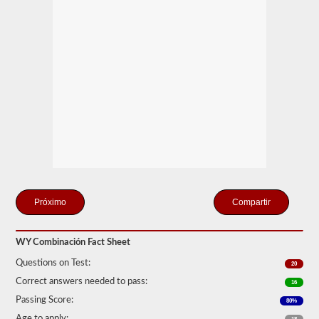
solo
se
conecte
un
remolque
a
la
unidad
de
potencia.
Si
está
buscando
tirar
de
más
de
un
Compartir
remolque,
también
tendrá
WY Combinación Fact Sheet
que
tomar
Questions on Test:
20
el
respaldo
Correct answers needed to pass:
16
de
Passing Score:
dobles
80%
-
Age to apply: