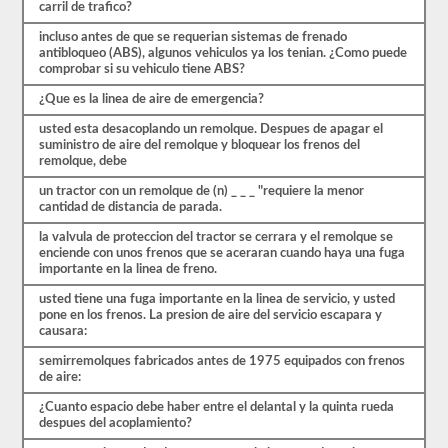
más
carril de trafico?
largas
y
incluso antes de que se requerian sistemas de frenado
requieren
antibloqueo (ABS), algunos vehiculos ya los tenian. ¿Como puede
habilidades
comprobar si su vehiculo tiene ABS?
adicionales.
Deberá
¿Que es la linea de aire de emergencia?
obtener
usted esta desacoplando un remolque. Despues de apagar el
un
suministro de aire del remolque y bloquear los frenos del
puntaje
remolque, debe
de
al
un tractor con un remolque de (n) _ _ _ "requiere la menor
menos
cantidad de distancia de parada.
el
80%
la valvula de proteccion del tractor se cerrara y el remolque se
(16
enciende con unos frenos que se aceraran cuando haya una fuga
de
importante en la linea de freno.
20)
para
usted tiene una fuga importante en la linea de servicio, y usted
aprobar
pone en los frenos. La presion de aire del servicio escapara y
el
causara:
examen
combinado.
semirremolques fabricados antes de 1975 equipados con frenos
de aire:
Tenemos
100
¿Cuanto espacio debe haber entre el delantal y la quinta rueda
preguntas
despues del acoplamiento?
que