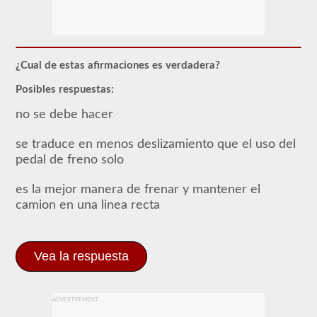
respaldo
combinado
le
permite
conducir
un
¿Cual de estas afirmaciones es verdadera?
vehículo
motorizado
Posibles respuestas:
comercial
(CMV)
no se debe hacer
con
un
remolque
se traduce en menos deslizamiento que el uso del
adjunto.
pedal de freno solo
La
aprobación
combinada
es la mejor manera de frenar y mantener el
se
camion en una linea recta
requiere
para
un
CDL
Vea la respuesta
de
Clase
A
y
permite
ADVERTISEMENT
que