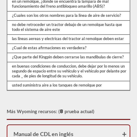
es
en un remolque, ¿donde se encuentra la lampara de mal
probable
funcionamiento del freno antibloqueo amarillo (ABS)?
que
encuentre
¿Cuales son los otros nombres para la linea de aire de servicio?
en
el
no debe retroceder un tractor debajo de un remolque hasta que
examen
todo el sistema de aire este
de
las lineas aereas y electricas del tractor al remolque deben estar
aprobación
combinado.
¿Cual de estas afirmaciones es verdadera?
Estas
preguntas
¿Que parte del Kingpin deben cerrarse las mandibulas de cierre?
siguen
las
en buenas condiciones de conduccion, debe dejar por lo menos un
pautas
segundo de espacio entre su vehiculo y el vehiculo por delante por
del
cada _ de pies de longitud de su vehiculo.
manual
para
usted suministra aire a los tanques de remolque por
conductores
de
Wyoming
2026,
lo
Más Wyoming recursos: (
prueba actual)
ayudarán
a
agregar
el
respaldo
Manual de CDL en inglés