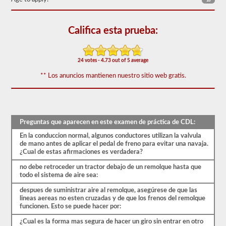
18
triples.
El
examen
Califica esta prueba:
combinado
consta
de
20
24 votes - 4.73 out of 5 average
preguntas
de
** Los anuncios mantienen nuestro sitio web gratis.
opción
múltiple
que
cubren
las
Preguntas que aparecen en este examen de práctica de CDL:
habilidades
adicionales
En la conduccion normal, algunos conductores utilizan la valvula
necesarias
de mano antes de aplicar el pedal de freno para evitar una navaja.
para
¿Cual de estas afirmaciones es verdadera?
operar
un
no debe retroceder un tractor debajo de un remolque hasta que
vehículo
todo el sistema de aire sea:
combinado,
que
despues de suministrar aire al remolque, asegúrese de que las
generalmente
lineas aereas no esten cruzadas y de que los frenos del remolque
son
funcionen. Esto se puede hacer por:
más
pesadas,
¿Cual es la forma mas segura de hacer un giro sin entrar en otro