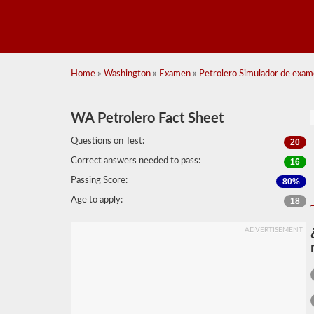
Home
»
Washington
»
Examen
»
Petrolero Simulador de exam
WA Petrolero Fact Sheet
Questions on Test:
20
Correct answers needed to pass:
16
Passing Score:
80%
Age to apply:
18
ADVERTISEMENT