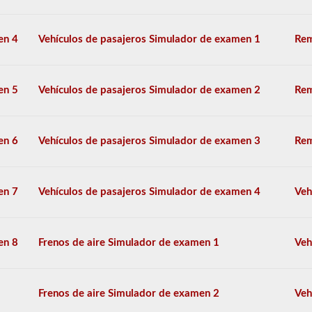
si
se
transportan
en 4
Vehículos de pasajeros Simulador de examen 1
Rem
en
una
camioneta
seca.
en 5
Vehículos de pasajeros Simulador de examen 2
Rem
El
examen
de
en 6
Vehículos de pasajeros Simulador de examen 3
Rem
aprobación
del
buque
tanque
en 7
Vehículos de pasajeros Simulador de examen 4
Veh
se
compone
de
20
en 8
Frenos de aire Simulador de examen 1
Veh
preguntas
de
opción
múltiple
Frenos de aire Simulador de examen 2
Veh
que
cubren