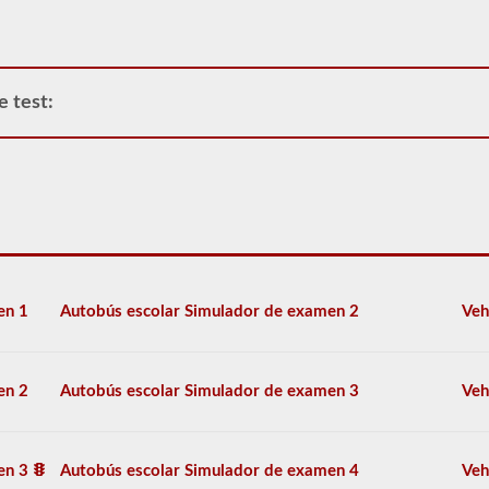
operar
cualquier
vehículo
comercial,
primero
e test:
tendrá
que
tomar
y
aprobar
la
prueba
de
Conocimiento
General.
La
en 1
Autobús escolar Simulador de examen 2
Veh
prueba
de
conocimiento
general
en 2
Autobús escolar Simulador de examen 3
Veh
consta
de
50
preguntas
en 3
Autobús escolar Simulador de examen 4
Veh
de