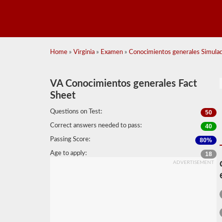
Home
»
Virginia
»
Examen
»
Conocimientos generales Simulad
VA Conocimientos generales Fact
Sheet
Questions on Test:
50
Correct answers needed to pass:
40
Passing Score:
80%
Age to apply:
18
ADVERTISEMENT