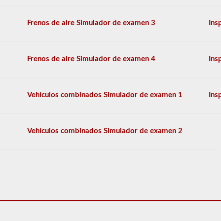
conocimientos
generales,
y
Frenos de aire Simulador de examen 3
Ins
se
le
permitirá
perder
Frenos de aire Simulador de examen 4
Ins
solo
10
preguntas
antes
Vehículos combinados Simulador de examen 1
Ins
de
tener
que
comenzar
Vehículos combinados Simulador de examen 2
el
proceso
nuevamente.
Si
falla,
no
podrá
volver
a
tomar