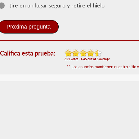
Información
tire en un lugar seguro y retire el hielo
de
Conocimientos
generales
Para
obtener
un
CLP
(Permiso
Califica esta prueba:
de
621 votes - 4.45 out of 5 average
Aprendizaje
** Los anuncios mantienen nuestro sitio w
Comercial),
que
es
el
primer
paso
para
obtener
un
CDL,
que
necesitará
para