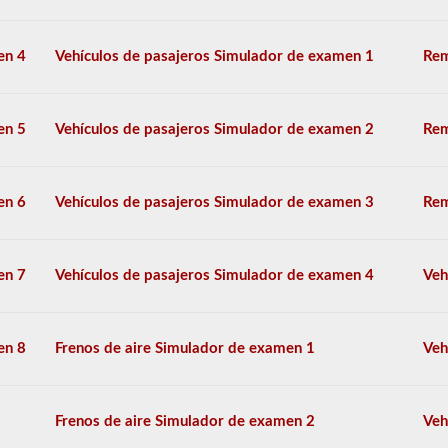
opción
múltiple,
y
en 4
Vehículos de pasajeros Simulador de examen 1
Rem
se
requiere
una
puntuación
en 5
Vehículos de pasajeros Simulador de examen 2
Rem
del
80%
(40
de
en 6
Vehículos de pasajeros Simulador de examen 3
Rem
50)
o
mejor
para
en 7
Vehículos de pasajeros Simulador de examen 4
Veh
aprobar.
Tendrá
una
hora
en 8
Frenos de aire Simulador de examen 1
Veh
para
completar
la
prueba
Frenos de aire Simulador de examen 2
Veh
de