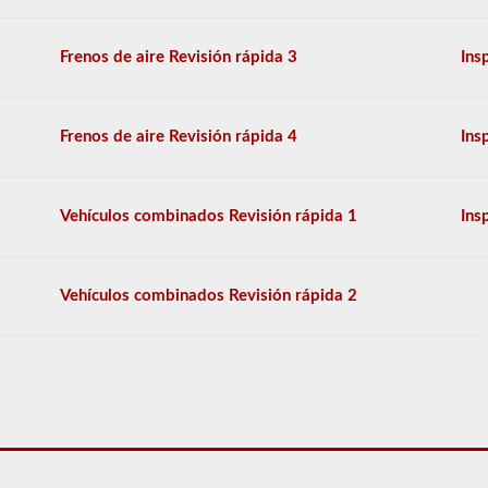
generales,
y
se
Frenos de aire Revisión rápida 3
Ins
le
permitirá
perder
solo
Frenos de aire Revisión rápida 4
Ins
10
preguntas
antes
de
Vehículos combinados Revisión rápida 1
Ins
tener
que
comenzar
el
proceso
Vehículos combinados Revisión rápida 2
nuevamente.
Si
falla,
no
podrá
volver
a
tomar
la