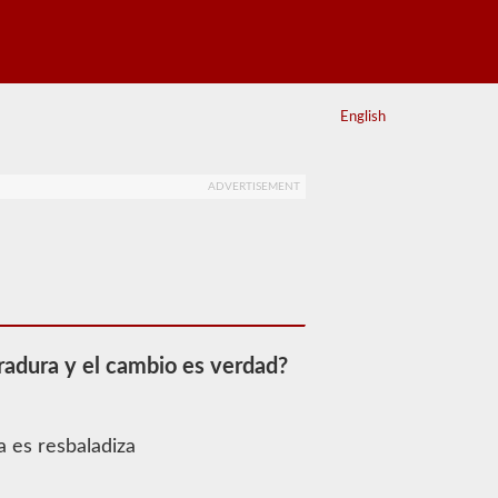
English
ADVERTISEMENT
rradura y el cambio es verdad?
a es resbaladiza
a