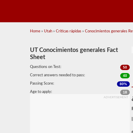
Home
»
Utah
»
Críticas rápidas
»
Conocimientos generales Rev
UT Conocimientos generales Fact
Sheet
Questions on Test:
50
Correct answers needed to pass:
40
Passing Score:
80%
Age to apply:
18
ADVERTISEMENT