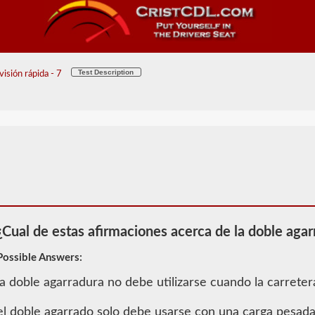
Test Description
isión rápida - 7
¿Cual de estas afirmaciones acerca de la doble aga
Possible Answers:
la doble agarradura no debe utilizarse cuando la carreter
2026 UT
Información
el doble agarrado solo debe usarse con una carga pesad
de