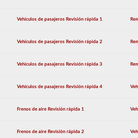
múltiple,
y
se
requiere
Vehículos de pasajeros Revisión rápida 1
Rem
una
puntuación
del
80%
Vehículos de pasajeros Revisión rápida 2
Rem
(40
de
50)
o
Vehículos de pasajeros Revisión rápida 3
Rem
mejor
para
aprobar.
Vehículos de pasajeros Revisión rápida 4
Veh
Tendrá
una
hora
para
Frenos de aire Revisión rápida 1
Veh
completar
la
prueba
de
Frenos de aire Revisión rápida 2
Veh
conocimientos