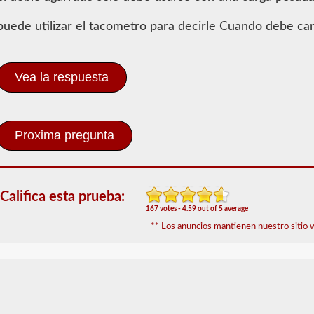
Conocimientos
generales
puede utilizar el tacometro para decirle Cuando debe ca
Para
obtener
un
Vea la respuesta
CLP
(Permiso
de
Aprendizaje
Comercial),
que
es
el
primer
Califica esta prueba:
paso
167 votes - 4.59 out of 5 average
para
obtener
** Los anuncios mantienen nuestro sitio w
un
CDL,
que
necesitará
para
operar
cualquier