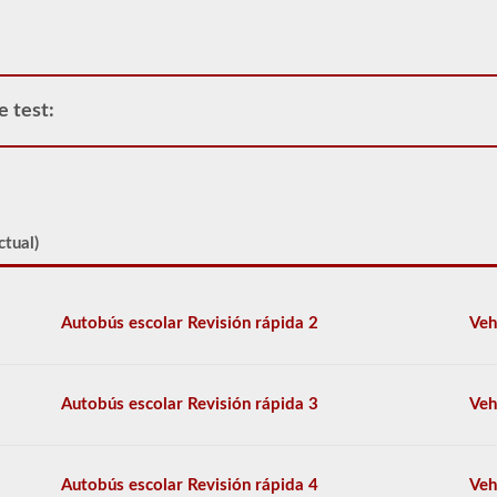
vehículo
comercial,
primero
tendrá
que
e test:
tomar
y
aprobar
la
prueba
de
Conocimiento
ctual)
General.
La
prueba
de
Autobús escolar Revisión rápida 2
Veh
conocimiento
general
consta
de
Autobús escolar Revisión rápida 3
Veh
50
preguntas
de
opción
Autobús escolar Revisión rápida 4
Veh