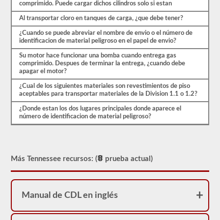
ser
comprimido. Puede cargar dichos cilindros solo si estan
aprobado
para
Al transportar cloro en tanques de carga, ¿que debe tener?
llevar
una
¿Cuando se puede abreviar el nombre de envio o el número de
aprobación
identificacion de material peligroso en el papel de envio?
de
HazMat.
Su motor hace funcionar una bomba cuando entrega gas
Nuestra
comprimido. Despues de terminar la entrega, ¿cuando debe
prueba
apagar el motor?
se
¿Cual de los siguientes materiales son revestimientos de piso
ha
aceptables para transportar materiales de la Division 1.1 o 1.2?
utilizado
desde
¿Donde estan los dos lugares principales donde aparece el
1999
número de identificacion de material peligroso?
para
aprobar
el
examen
de
aprobación
Más Tennessee recursos: (
prueba actual)
HazMat.
Manual de CDL en inglés