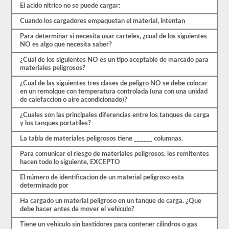
primer
El acido nitrico no se puede cargar:
paso
para
Cuando los cargadores empaquetan el material, intentan
obtener
el
Para determinar si necesita usar carteles, ¿cual de los siguientes
respaldo.
NO es algo que necesita saber?
También
tendrá
¿Cual de los siguientes NO es un tipo aceptable de marcado para
que
materiales peligrosos?
tomar
sus
¿Cual de las siguientes tres clases de peligro NO se debe colocar
huellas
en un remolque con temperatura controlada (una con una unidad
digitales
de calefaccion o aire acondicionado)?
y
aprobar
¿Cuales son las principales diferencias entre los tanques de carga
una
y los tanques portatiles?
evaluación
La tabla de materiales peligrosos tiene ______ columnas.
de
amenazas
Para comunicar el riesgo de materiales peligrosos, los remitentes
de
hacen todo lo siguiente, EXCEPTO
aprobación
de
El número de identificacion de un material peligroso esta
materiales
determinado por
peligrosos
de
Ha cargado un material peligroso en un tanque de carga. ¿Que
la
debe hacer antes de mover el vehiculo?
TSA
para
Tiene un vehiculo sin bastidores para contener cilindros o gas