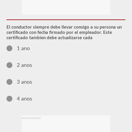
El
endoso
de
Materiales
Peligrosos
El conductor siempre debe llevar consigo a su persona un
(HazMat)
certificado con fecha firmado por el empleador. Este
deberá
certificado tambien debe actualizarse cada
agregarse
a
1 ano
su
CDL
si
planea
2 anos
transportar
cualquier
material
3 anos
que
haya
sido
considerado
4 anos
"peligroso"
por
las
pautas
ADVERTISEMENT
del
Reglamento
Federal