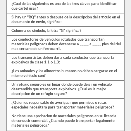
30
¿Cual de las siguientes es una de las tres claves para identificar
preguntas
que cartel usar?
de
opción
Si hay un "RQ" antes o despues de la descripcion del articulo en el
múltiple,
documento de envio, significa:
y
necesitará
Columna de simbolo, la letra "G" significa?
al
menos
Los conductores de vehiculos rotulados que transportan
el
materiales peligrosos deben detenerse a _____ a _____ pies del riel
80%
mas cercano de un ferrocarril.
(24
de
Los transportistas deben dar a cada conductor que transporta
30)
explosivos de clase 1.1 o 1.3:
para
¿Los animales y los alimentos humanos no deben cargarse en el
aprobar
mismo vehiculo con?
el
examen
Un refugio seguro es un lugar donde puede dejar un vehiculo
de
desatendido que transporta explosivos. ¿Cual es la mejor
aprobación
descripcion de un refugio seguro?
HazMat.
¿Quien es responsable de averiguar que permisos o rutas
Aprobar
especiales necesitara para transportar materiales peligrosos?
el
examen
No tiene una aprobacion de materiales peligrosos en su licencia
HazMat
de conducir comercial. ¿Cuando puede transportar legalmente
es
materiales peligrosos?
el