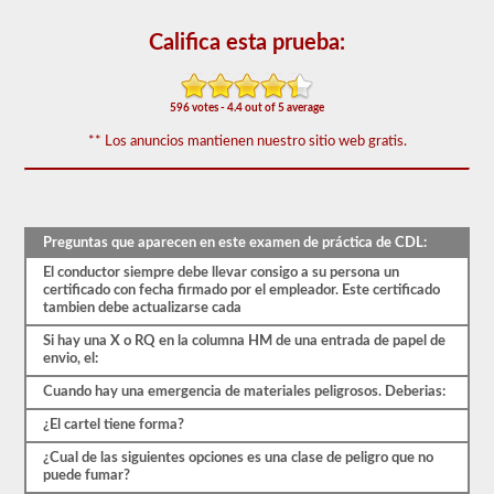
que
aparecen
Califica esta prueba:
en
el
examen
de
596 votes - 4.4 out of 5 average
aprobación
de
** Los anuncios mantienen nuestro sitio web gratis.
HazMat.
Las
preguntas
se
han
basado
Preguntas que aparecen en este examen de práctica de CDL:
en
el
El conductor siempre debe llevar consigo a su persona un
manual
certificado con fecha firmado por el empleador. Este certificado
de
tambien debe actualizarse cada
los
conductores
Si hay una X o RQ en la columna HM de una entrada de papel de
de
envio, el:
2026
Cuando hay una emergencia de materiales peligrosos. Deberias:
Tennessee
CDL.
¿El cartel tiene forma?
El
examen
¿Cual de las siguientes opciones es una clase de peligro que no
constará
puede fumar?
de