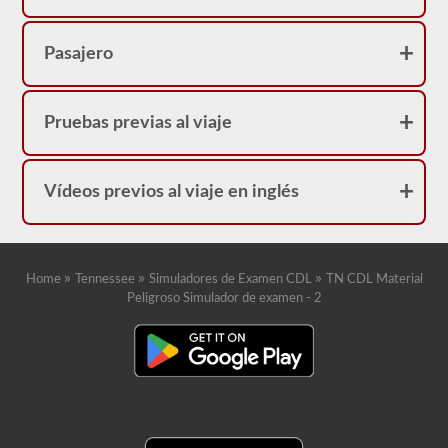
Pasajero
Pruebas previas al viaje
Vídeos previos al viaje en inglés
»
»
»
Home
Tennessee
Simuladores de Examen CDL
TN CDL Material
Peligroso Simulador de examen - 2