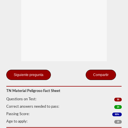
de
Seguridad
de
Autotransportes
(FMCSR).
Estos
pueden
incluir
líquidos
(también
se
requiere
la
aprobación
del
buque
Compartir
tanque),
baterías,
venenos
y
TN Material Peligroso Fact Sheet
explosivos.
Questions on Test:
30
Hemos
cumplido
Correct answers needed to pass:
24
las
Passing Score:
80%
120
preguntas
Age to apply:
18
principales