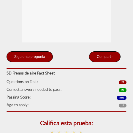
"ilimitado"
que
pueden
crear
el
compresor
de
aire
incluido
y
los
tanques
Compartir
de
almacenamiento.
Esto
SD Frenos de aire Fact Sheet
elimina
la
Questions on Test:
25
necesidad
de
Correct answers needed to pass:
20
agregar
Passing Score:
fluido
80%
hidráulico
Age to apply:
18
al
conectar
un
remolque.
Califica esta prueba:
La