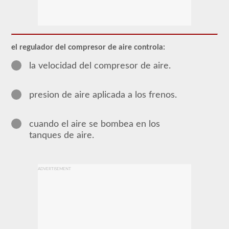
La
mayoría
de
los
el regulador del compresor de aire controla:
vehículos
comerciales
la velocidad del compresor de aire.
utilizan
un
sistema
presion de aire aplicada a los frenos.
de
frenos
de
aire
cuando el aire se bombea en los
sobre
tanques de aire.
el
sistema
tradicional
de
frenos
ADVERTISEMENT
hidráulicos
de
los
turismos
debido
al
suministro