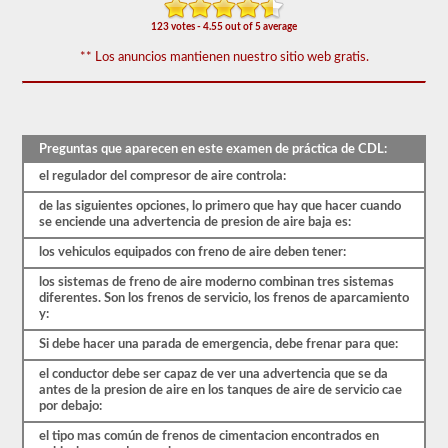
prueba
de
123 votes - 4.55 out of 5 average
frenos
de
** Los anuncios mantienen nuestro sitio web gratis.
aire
cubre
el
sistema
de
Preguntas que aparecen en este examen de práctica de CDL:
frenos
de
el regulador del compresor de aire controla:
aire
en
de las siguientes opciones, lo primero que hay que hacer cuando
detalle,
se enciende una advertencia de presion de aire baja es:
incluida
la
los vehiculos equipados con freno de aire deben tener:
pérdida
de
los sistemas de freno de aire moderno combinan tres sistemas
aire
diferentes. Son los frenos de servicio, los frenos de aparcamiento
adecuada,
y:
el
retraso
Si debe hacer una parada de emergencia, debe frenar para que:
del
freno,
el conductor debe ser capaz de ver una advertencia que se da
los
antes de la presion de aire en los tanques de aire de servicio cae
componentes
por debajo:
del
el tipo mas común de frenos de cimentacion encontrados en
sistema