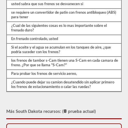
preguntas
usted sabra que sus frenos se desvanecen si
se
basan
se requiere un convertidor de patin con frenos antibloqueo (ABS)
en
para tener
el
manual
¿Cual de las siguientes cosas es lo mas importante sobre el
del
frenado duro?
conductor
de
En frenado controlado, usted
2026
South
Si el aceite y el agua se acumulan en los tanques de aire, ¿que
Dakota
podria suceder con los frenos?
CDL.
los frenos de tambor s-Cam tienen una S-Cam en cada camara de
El
freno. ¿Por que se llama "S-Cam?"
examen
Para probar los frenos de servicio aereo,
de
frenos
¿Cuando puede dejar su camion desatendido sin aplicar primero
de
los frenos de estacionamiento o calar las ruedas?
aire
es
diferente
a
las
otras
Más South Dakota recursos: (
prueba actual)
pruebas
de
aprobación,