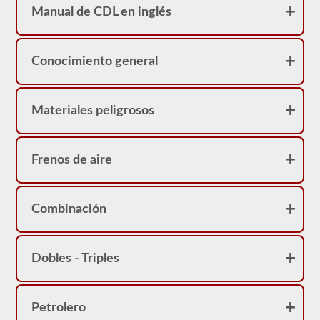
en
Manual de CDL en inglés
realidad
sirve
como
una
restricción
Conocimiento general
en
su
licencia.
Puede
Materiales peligrosos
obtener
un
CDL
sin
Frenos de aire
la
prueba
de
frenos
Combinación
neumáticos,
pero
no
podrá
conducir
Dobles - Triples
ningún
vehículo
que
esté
Petrolero
equipado