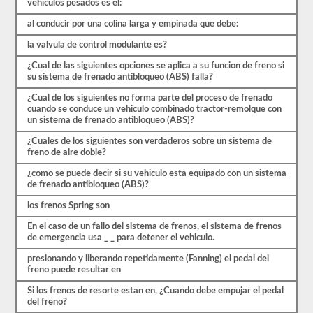
vehiculos pesados es el:
y
más.
al conducir por una colina larga y empinada que debe:
Hay
un
la valvula de control modulante es?
total
de
¿Cual de las siguientes opciones se aplica a su funcion de freno si
25
su sistema de frenado antibloqueo (ABS) falla?
preguntas
en
¿Cual de los siguientes no forma parte del proceso de frenado
el
cuando se conduce un vehiculo combinado tractor-remolque con
examen
un sistema de frenado antibloqueo (ABS)?
de
frenos
¿Cuales de los siguientes son verdaderos sobre un sistema de
de
freno de aire doble?
aire,
y
¿como se puede decir si su vehiculo esta equipado con un sistema
debe
de frenado antibloqueo (ABS)?
obtener
un
los frenos Spring son
80%
En el caso de un fallo del sistema de frenos, el sistema de frenos
(20
de emergencia usa _ _ para detener el vehiculo.
de
25)
presionando y liberando repetidamente (Fanning) el pedal del
para
freno puede resultar en
aprobar
el
Si los frenos de resorte estan en, ¿Cuando debe empujar el pedal
examen.
del freno?
Estas