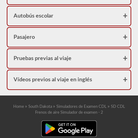
con
frenos
neumáticos
Autobús escolar
porque
su
licencia
tendrá
una
Pasajero
restricción
"L".
Pruebas previas al viaje
Vídeos previos al viaje en inglés
»
»
»
Home
South Dakota
Simuladores de Examen CDL
SD CDL
Frenos de aire Simulador de examen - 2