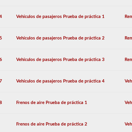
un
remolque,
también
4
Vehículos de pasajeros Prueba de práctica 1
Rem
tendrá
que
tomar
el
5
Vehículos de pasajeros Prueba de práctica 2
Rem
respaldo
de
dobles
-
6
Vehículos de pasajeros Prueba de práctica 3
Rem
triples.
El
examen
combinado
7
Vehículos de pasajeros Prueba de práctica 4
Veh
consta
de
20
preguntas
8
Frenos de aire Prueba de práctica 1
Veh
de
opción
múltiple
que
Frenos de aire Prueba de práctica 2
Veh
cubren