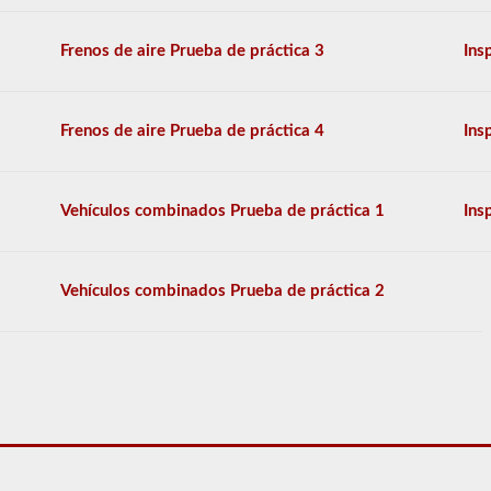
las
habilidades
adicionales
Frenos de aire Prueba de práctica 3
Ins
necesarias
para
operar
un
Frenos de aire Prueba de práctica 4
Ins
vehículo
combinado,
que
generalmente
Vehículos combinados Prueba de práctica 1
Ins
son
más
pesadas,
más
Vehículos combinados Prueba de práctica 2
largas
y
requieren
habilidades
adicionales.
Deberá
obtener
un
puntaje
de