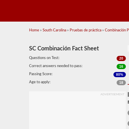
Home
»
South Carolina
»
Pruebas de práctica
»
Combinación Pr
SC Combinación Fact Sheet
Questions on Test:
20
Correct answers needed to pass:
16
Passing Score:
80%
Age to apply:
18
ADVERTISEMENT