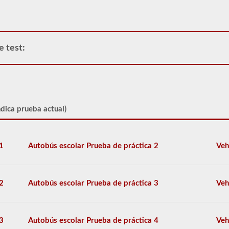
un
CDL
de
Clase
A
e test:
y
permite
que
solo
se
conecte
un
ndica prueba actual)
remolque
a
la
unidad
1
Autobús escolar Prueba de práctica 2
Veh
de
potencia.
Si
está
2
Autobús escolar Prueba de práctica 3
Veh
buscando
tirar
de
más
3
Autobús escolar Prueba de práctica 4
Veh
de