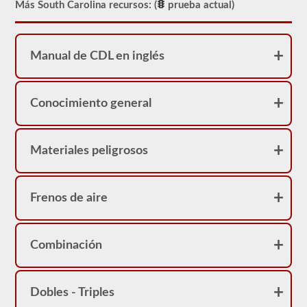
realidad
Más South Carolina recursos: (
prueba actual)
sirve
como
una
restricción
Manual de CDL en inglés
en
su
licencia.
Puede
obtener
Conocimiento general
un
CDL
sin
la
Materiales peligrosos
prueba
de
frenos
neumáticos,
Frenos de aire
pero
no
podrá
conducir
ningún
Combinación
vehículo
que
esté
equipado
Dobles - Triples
con