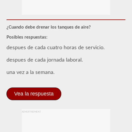
La
mayoría
de
los
vehículos
¿Cuando debe drenar los tanques de aire?
comerciales
utilizan
Posibles respuestas:
un
sistema
despues de cada cuatro horas de servicio.
de
frenos
de
despues de cada jornada laboral.
aire
sobre
una vez a la semana.
el
sistema
tradicional
de
frenos
Vea la respuesta
hidráulicos
de
los
turismos
ADVERTISEMENT
debido
al
suministro
"ilimitado"