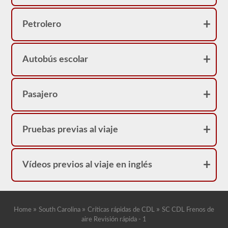
frenos
neumáticos
porque
Petrolero
su
licencia
tendrá
una
restricción
Autobús escolar
"L".
Pasajero
Pruebas previas al viaje
Vídeos previos al viaje en inglés
»
»
»
Home
South Carolina
Críticas rápidas de CDL
SC CDL Frenos de
aire Revisión rápida - 1