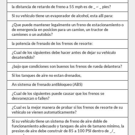
más.
Hay
la distancia de retardo de freno a 55 mph es de _ ~ _ pies?
un
total
Si su vehiculo tiene un evaporador de alcohol, esta alli para:
de
¿Que puede mantener legalmente un freno de estacionamiento o
25
de emergencia en posicion para un camion, un tractor de
preguntas
camiones o un autobús?
en
el
la potencia de frenado de los frenos de resorte:
examen
de
¿Cual de los siguientes debe hacer antes de dejar su vehiculo
frenos
desatendido?
de
aire,
¿bajo que condiciones son buenos los frenos de rueda delantera?
y
debe
Si los tanques de aire no estan drenados,
obtener
un
An sistema de frenado antibloqueo (ABS)
80%
(20
¿Cual de los siguientes puede causar que los frenos se
de
desvanezcan o fallen?
25)
para
¿Cual es la mejor manera de probar si los frenos de resorte de su
aprobar
vehiculo se vienen automaticamente?
el
Si su vehiculo tiene un sistema de freno de aire doble de
examen.
funcionamiento adecuado y tanques de aire de tamano minimo, la
Estas
presion de aire debe construir de 85 a 100 PSI dentro de _/_
preguntas