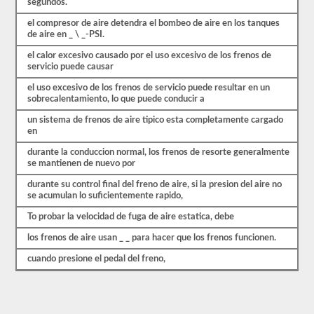
segundos.
se
basan
el compresor de aire detendra el bombeo de aire en los tanques
en
de aire en _ \ _-PSI.
el
manual
el calor excesivo causado por el uso excesivo de los frenos de
del
servicio puede causar
conductor
de
el uso excesivo de los frenos de servicio puede resultar en un
2026
sobrecalentamiento, lo que puede conducir a
South
Carolina
un sistema de frenos de aire tipico esta completamente cargado
CDL.
en
El
durante la conduccion normal, los frenos de resorte generalmente
examen
se mantienen de nuevo por
de
frenos
durante su control final del freno de aire, si la presion del aire no
de
se acumulan lo suficientemente rapido,
aire
es
To probar la velocidad de fuga de aire estatica, debe
diferente
a
los frenos de aire usan _ _ para hacer que los frenos funcionen.
las
otras
cuando presione el pedal del freno,
pruebas
de
aprobación,
en