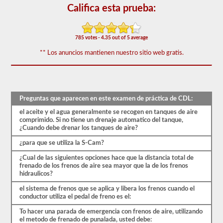
de
Califica esta prueba:
frenos
de
aire
cubre
785 votes - 4.35 out of 5 average
el
sistema
** Los anuncios mantienen nuestro sitio web gratis.
de
frenos
de
aire
en
detalle,
Preguntas que aparecen en este examen de práctica de CDL:
incluida
el aceite y el agua generalmente se recogen en tanques de aire
la
comprimido. Si no tiene un drenaje automatico del tanque,
pérdida
¿Cuando debe drenar los tanques de aire?
de
aire
¿para que se utiliza la S-Cam?
adecuada,
el
¿Cual de las siguientes opciones hace que la distancia total de
retraso
frenado de los frenos de aire sea mayor que la de los frenos
del
hidraulicos?
freno,
los
el sistema de frenos que se aplica y libera los frenos cuando el
componentes
conductor utiliza el pedal de freno es el:
del
sistema
To hacer una parada de emergencia con frenos de aire, utilizando
y
el metodo de frenado de punalada, usted debe: