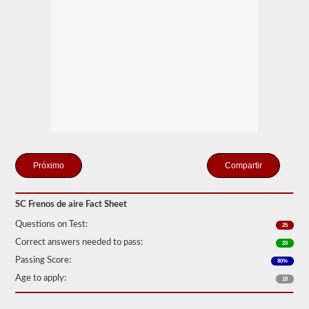
que
pueden
crear
el
compresor
de
aire
incluido
y
los
tanques
de
almacenamiento.
Esto
elimina
Compartir
la
necesidad
de
agregar
SC Frenos de aire Fact Sheet
fluido
Questions on Test:
hidráulico
25
al
Correct answers needed to pass:
20
conectar
un
Passing Score:
80%
remolque.
Age to apply:
18
La
prueba