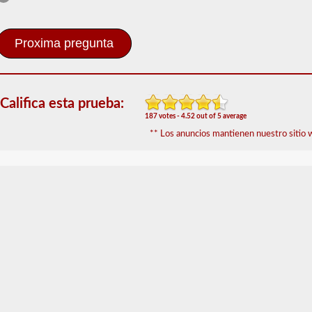
Petrolero
El
respaldo
del
buque
tanque
brinda
Califica esta prueba:
la
187 votes - 4.52 out of 5 average
capacidad
** Los anuncios mantienen nuestro sitio w
de
operar
un
vehículo
comercial
de
motor
(CMV)
que
transporta
líquidos
a
granel.
Se
requiere