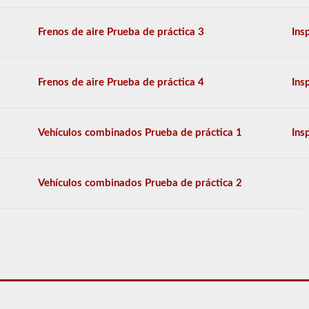
la
interrupción
Frenos de aire Prueba de práctica 3
Ins
del
servicio,
son
muy
Frenos de aire Prueba de práctica 4
Ins
pesadas
y
otras
habilidades
Vehículos combinados Prueba de práctica 1
Ins
especiales
necesarias
para
transportar
Vehículos combinados Prueba de práctica 2
carga
líquida.
Deberá
obtener
un
puntaje
de
al
menos
el