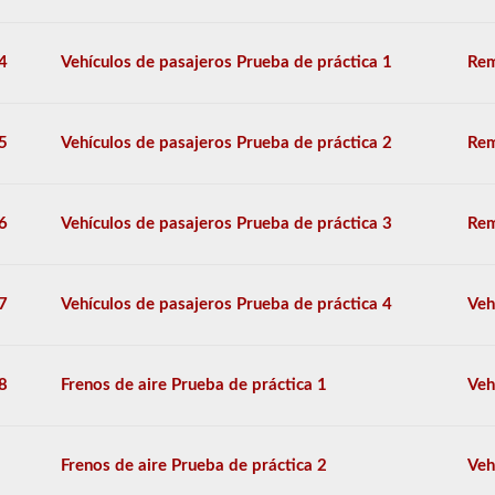
si
se
transportan
4
Vehículos de pasajeros Prueba de práctica 1
Rem
en
una
camioneta
seca.
5
Vehículos de pasajeros Prueba de práctica 2
Rem
El
examen
de
6
Vehículos de pasajeros Prueba de práctica 3
Rem
aprobación
del
buque
tanque
7
Vehículos de pasajeros Prueba de práctica 4
Veh
se
compone
de
20
8
Frenos de aire Prueba de práctica 1
Veh
preguntas
de
opción
múltiple
Frenos de aire Prueba de práctica 2
Veh
que
cubren