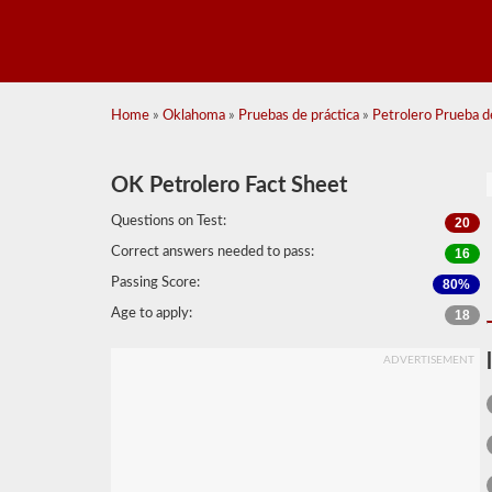
Home
»
Oklahoma
»
Pruebas de práctica
»
Petrolero Prueba de
OK Petrolero Fact Sheet
Questions on Test:
20
Correct answers needed to pass:
16
Passing Score:
80%
Age to apply:
18
ADVERTISEMENT