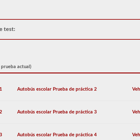
la
aprobación
del
buque
tanque
e test:
para
tanques
portátiles,
tanques
adjuntos,
conductores
 prueba actual)
que
llevan
cilindros
llenos
1
Autobús escolar Prueba de práctica 2
Veh
o
contenedores
a
granel
intermedios
2
Autobús escolar Prueba de práctica 3
Veh
(IBC)
llenos
de
líquido,
3
Autobús escolar Prueba de práctica 4
Veh
incluso