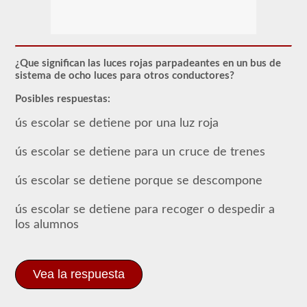
El
respaldo
del
autobús
escolar
le
¿Que significan las luces rojas parpadeantes en un bus de
permite
sistema de ocho luces para otros conductores?
transportar
a
Posibles respuestas:
los
niños
ús escolar se detiene por una luz roja
hacia
y
desde
ús escolar se detiene para un cruce de trenes
la
escuela
ús escolar se detiene porque se descompone
o
actividades
relacionadas
ús escolar se detiene para recoger o despedir a
con
los alumnos
la
escuela.
Para
la
mayoría
Vea la respuesta
de
los
estados