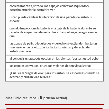
cambiar
enormemente
correctamente ajustado, los espejos convexos izquierdo y
entre
derecho exterior le permitira ver
cada
estado,
usted puede cambiar la ubicacion de una parada de autobús
por
escolar
favor
asegúrese
cuando Inspeccione la bateria y la caja de la bateria durante su
de
prueba de inspeccion de vehiculos antes del viaje, asegúrese de
leer
que
la
sección
las zonas de peligro izquierdos y derecho se extienden hasta un
del
maximo de hasta el _ _ de los lados izquierdo y derecho del
autobús
autobús escolar.
escolar
del
al conducir un autobús escolar en los vientos fuertes, usted debe
manual
los espejos convexos, cruzados y planos deben visualizarse
de
conductores
¿Cual es la "regla de oro" para los autobuses escolares cuando se
de
acercan y cruzan vias ferreas?
2026
Ohio
CDL
para
asegurarse
de
Más Ohio recursos: (
prueba actual)
tener
todo