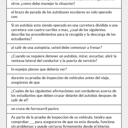
y
otros ¿como debe manejar la situacion?
tendrá
que
el brazo de parada de los autobuses escolares es solo operado
obtener
con:
un
puntaje
Si un autobús esta siendo operado en una carretera dividida o una
mejor
carretera con cuatro carriles o mas, ¿cual de los siguientes
que
describe los procedimientos para la recogida y la descarga de los
el
estudiantes?
80%
(16
al salir de una autopista, usted debe comenzar a frenar?
de
20)
¿Cuando se requiere detener un autobús, mirar, escuchar, abrir la
para
ventana lateral del conductor y la puerta de servicio?
aprobar
In espejos planos que deberia ver?
el
examen
durante su prueba de inspeccion de vehiculos antes del viaje,
de
asegúrese de que
aprobación
del
¿Cuales de las siguientes afirmaciones son verdaderas acerca de
autobús
los estudiantes que deben cruzar delante del autobús despues de
escolar.
salir de el?
Las
un cruce de ferrocarril pasivo
leyes
y
As parte de la prueba de inspeccion de su vehiculo, tendra que
regulaciones
comprobar _ _ para asegurarse de que no esta danada, funciona
pueden
sin problemas y puede cerrarse firmemente desde el interior.