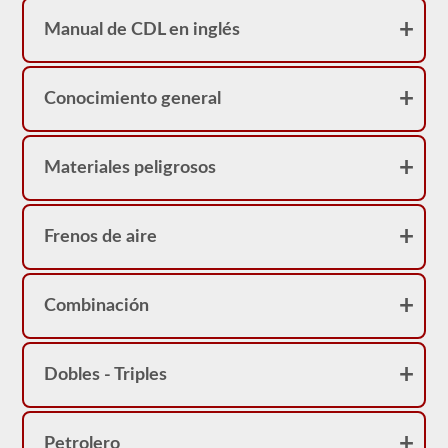
cubierto.
Transportar
Manual de CDL en inglés
estudiantes
a
una
escuela
Conocimiento general
puede
ser
un
trabajo
muy
Materiales peligrosos
gratificante,
pero
asegúrese
de
Frenos de aire
tener
precaución
en
todo
Combinación
momento
al
conducir
un
autobús
Dobles - Triples
escolar.
Muchas
pequeñas
vidas
Petrolero