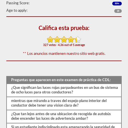
requerir
Passing Score:
80%
el
Age to apply:
respaldo
18
del
autobús
escolar.
Califica esta prueba:
Tenemos
80
de
327 votes - 4.36 out of 5 average
las
preguntas
** Los anuncios mantienen nuestro sitio web gratis.
de
respaldo
de
autobuses
escolares
más
Preguntas que aparecen en este examen de práctica de CDL:
utilizadas
¿Que significan las luces rojas parpadeantes en un bus de sistema
disponibles.
de ocho luces para otros conductores?
La
prueba
mientras que mirando a traves del espejo plano interior del
tendrá
conductor debe tener una vision clara de?
20
preguntas
¿Que tan lejos antes de una ubicacion de recogida de autobús
de
debe encender las luces de advertencia ambar?
opción
múltiple,
Si un estudiante indisciplinado esta amenazando la seguridad de