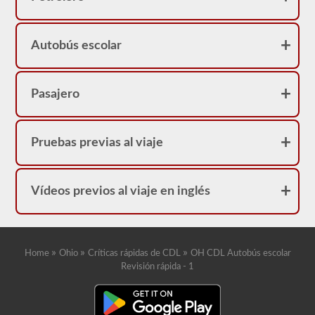
dependen
de
ti.
Autobús escolar
Pasajero
Pruebas previas al viaje
Vídeos previos al viaje en inglés
»
»
»
Home
Ohio
Críticas rápidas de CDL
OH CDL Autobús escolar
Revisión rápida - 1