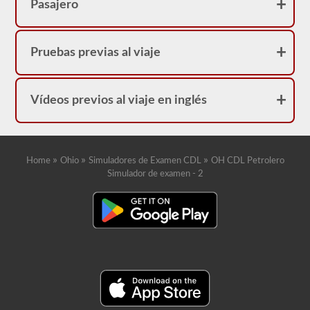
Pasajero
Pruebas previas al viaje
Vídeos previos al viaje en inglés
»
»
»
Home
Ohio
Simuladores de Examen CDL
OH CDL Petrolero
Simulador de examen - 2