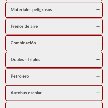
2026
Ohio
CDL
Materiales peligrosos
y
proporcionarán
la
información
Frenos de aire
que
necesita
saber
para
Combinación
ponerse
en
el
asiento
del
Dobles - Triples
conductor.
Petrolero
Autobús escolar