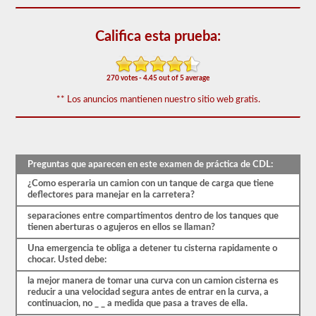
El
examen
de
Califica esta prueba:
aprobación
del
buque
tanque
270 votes - 4.45 out of 5 average
se
compone
** Los anuncios mantienen nuestro sitio web gratis.
de
20
preguntas
de
opción
múltiple
Preguntas que aparecen en este examen de práctica de CDL:
que
cubren
¿Como esperaria un camion con un tanque de carga que tiene
la
deflectores para manejar en la carretera?
interrupción
separaciones entre compartimentos dentro de los tanques que
del
tienen aberturas o agujeros en ellos se llaman?
servicio,
son
Una emergencia te obliga a detener tu cisterna rapidamente o
muy
chocar. Usted debe:
pesadas
y
la mejor manera de tomar una curva con un camion cisterna es
otras
reducir a una velocidad segura antes de entrar en la curva, a
habilidades
continuacion, no _ _ a medida que pasa a traves de ella.
especiales