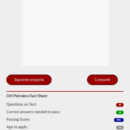
para
tanques
portátiles,
tanques
adjuntos,
conductores
que
llevan
cilindros
llenos
o
contenedores
a
granel
intermedios
(IBC)
llenos
Compartir
de
líquido,
incluso
si
OH Petrolero Fact Sheet
se
transportan
Questions on Test:
20
en
Correct answers needed to pass:
16
una
camioneta
Passing Score:
80%
seca.
Age to apply:
18