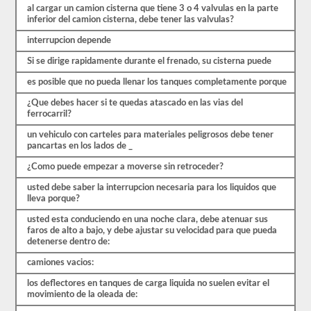
necesarias
al cargar un camion cisterna que tiene 3 o 4 valvulas en la parte
para
inferior del camion cisterna, debe tener las valvulas?
transportar
carga
interrupcion depende
líquida.
Deberá
Si se dirige rapidamente durante el frenado, su cisterna puede
obtener
un
es posible que no pueda llenar los tanques completamente porque
puntaje
de
¿Que debes hacer si te quedas atascado en las vias del
al
ferrocarril?
menos
un vehiculo con carteles para materiales peligrosos debe tener
el
pancartas en los lados de _
80%
(16
¿Como puede empezar a moverse sin retroceder?
de
20)
usted debe saber la interrupcion necesaria para los liquidos que
para
lleva porque?
aprobar
el
usted esta conduciendo en una noche clara, debe atenuar sus
examen
faros de alto a bajo, y debe ajustar su velocidad para que pueda
del
detenerse dentro de:
buque
tanque.
camiones vacios:
Hemos
los deflectores en tanques de carga liquida no suelen evitar el
compilado
movimiento de la oleada de:
60