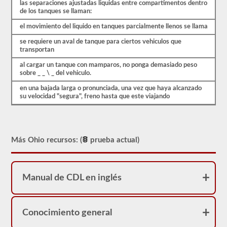
preguntas
las separaciones ajustadas liquidas entre compartimentos dentro
que
de los tanques se llaman:
necesitará
saber
el movimiento del liquido en tanques parcialmente llenos se llama
antes
de
se requiere un aval de tanque para ciertos vehiculos que
dirigirse
transportan
al
al cargar un tanque con mamparos, no ponga demasiado peso
DVM
sobre _ _ \ _ del vehiculo.
para
tomar
en una bajada larga o pronunciada, una vez que haya alcanzado
su
su velocidad "segura", freno hasta que este viajando
prueba
de
aprobación
de
buque
tanque.
Más Ohio recursos: (
prueba actual)
Estas
preguntas
se
basan
Manual de CDL en inglés
en
el
manual
del
conductor
Conocimiento general
de