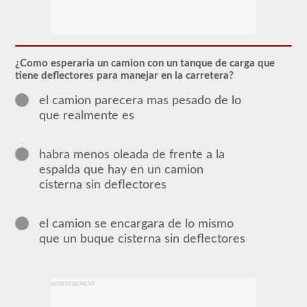
El
respaldo
del
buque
tanque
brinda
¿Como esperaria un camion con un tanque de carga que
la
tiene deflectores para manejar en la carretera?
capacidad
de
el camion parecera mas pesado de lo
operar
que realmente es
un
vehículo
comercial
de
habra menos oleada de frente a la
motor
espalda que hay en un camion
(CMV)
que
cisterna sin deflectores
transporta
líquidos
a
el camion se encargara de lo mismo
granel.
Se
que un buque cisterna sin deflectores
requiere
la
aprobación
del
ADVERTISEMENT
buque
tanque