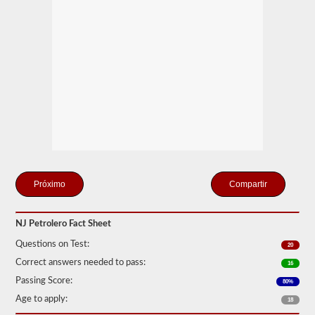
tanques
portátiles,
tanques
adjuntos,
conductores
que
llevan
cilindros
llenos
o
contenedores
a
granel
intermedios
(IBC)
llenos
de
Compartir
líquido,
incluso
si
NJ Petrolero Fact Sheet
se
transportan
Questions on Test:
20
en
una
Correct answers needed to pass:
16
camioneta
Passing Score:
80%
seca.
Age to apply:
18
El