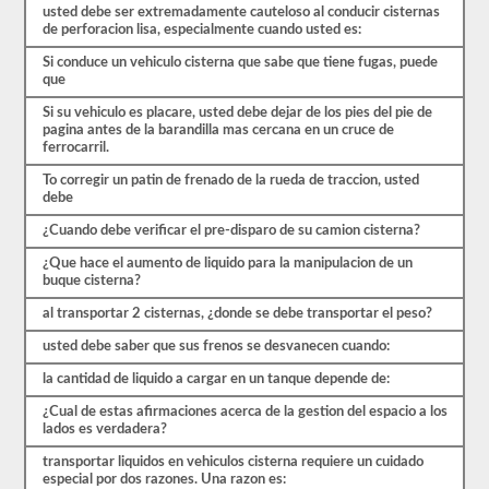
para
usted debe ser extremadamente cauteloso al conducir cisternas
transportar
de perforacion lisa, especialmente cuando usted es:
carga
líquida.
Si conduce un vehiculo cisterna que sabe que tiene fugas, puede
Deberá
que
obtener
un
Si su vehiculo es placare, usted debe dejar de los pies del pie de
puntaje
pagina antes de la barandilla mas cercana en un cruce de
de
ferrocarril.
al
menos
To corregir un patin de frenado de la rueda de traccion, usted
el
debe
80%
(16
¿Cuando debe verificar el pre-disparo de su camion cisterna?
de
20)
¿Que hace el aumento de liquido para la manipulacion de un
para
buque cisterna?
aprobar
al transportar 2 cisternas, ¿donde se debe transportar el peso?
el
examen
usted debe saber que sus frenos se desvanecen cuando:
del
buque
la cantidad de liquido a cargar en un tanque depende de:
tanque.
¿Cual de estas afirmaciones acerca de la gestion del espacio a los
Hemos
lados es verdadera?
compilado
60
transportar liquidos en vehiculos cisterna requiere un cuidado
preguntas
especial por dos razones. Una razon es:
que