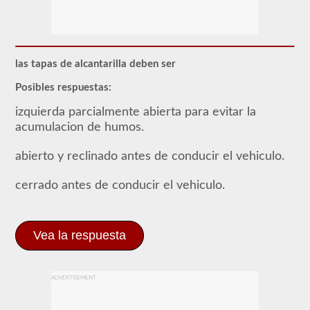
respaldo
del
buque
tanque
brinda
la
las tapas de alcantarilla deben ser
capacidad
de
Posibles respuestas:
operar
un
izquierda parcialmente abierta para evitar la
vehículo
comercial
acumulacion de humos.
de
motor
abierto y reclinado antes de conducir el vehiculo.
(CMV)
que
transporta
cerrado antes de conducir el vehiculo.
líquidos
a
granel.
Se
Vea la respuesta
requiere
la
aprobación
del
buque
ADVERTISEMENT
tanque
para