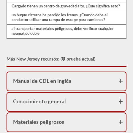
necesitará
Cargado tienen un centro de gravedad alto. ¿Que significa esto?
saber
antes
un buque cisterna ha perdido los frenos. ¿Cuando debe el
de
conductor utilizar una rampa de escape para camiones?
dirigirse
al
al transportar materiales peligrosos, debe verificar cualquier
DVM
neumatico doble
para
tomar
su
prueba
de
Más New Jersey recursos: (
prueba actual)
aprobación
de
buque
tanque.
Estas
Manual de CDL en inglés
preguntas
se
basan
en
Conocimiento general
el
manual
del
conductor
Materiales peligrosos
de
2026
New