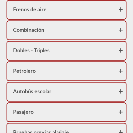
Jersey
CDL
Frenos de aire
y
proporcionarán
la
información
Combinación
que
necesita
saber
para
Dobles - Triples
ponerse
en
el
asiento
del
Petrolero
conductor.
Autobús escolar
Pasajero
Pruebas previas al viaje