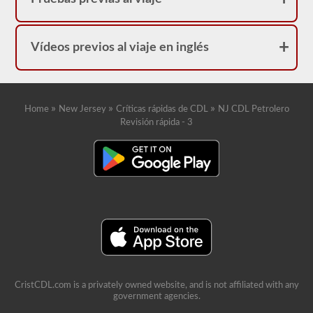
Vídeos previos al viaje en inglés
»
»
»
Home
New Jersey
Críticas rápidas de CDL
NJ CDL Petrolero
Revisión rápida - 3
CristCDL.com is a privately owned website, and is not affiliated with any
government agencies.