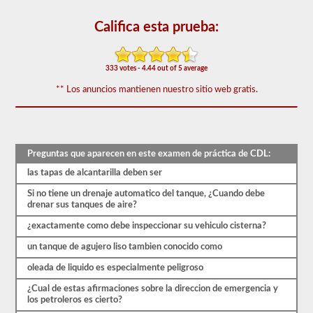
examen
de
aprobación
Califica esta prueba:
del
buque
tanque
se
333 votes - 4.44 out of 5 average
compone
** Los anuncios mantienen nuestro sitio web gratis.
de
20
preguntas
de
opción
múltiple
Preguntas que aparecen en este examen de práctica de CDL:
que
cubren
las tapas de alcantarilla deben ser
la
interrupción
Si no tiene un drenaje automatico del tanque, ¿Cuando debe
del
drenar sus tanques de aire?
servicio,
son
¿exactamente como debe inspeccionar su vehiculo cisterna?
muy
pesadas
un tanque de agujero liso tambien conocido como
y
oleada de liquido es especialmente peligroso
otras
habilidades
¿Cual de estas afirmaciones sobre la direccion de emergencia y
especiales
los petroleros es cierto?
necesarias