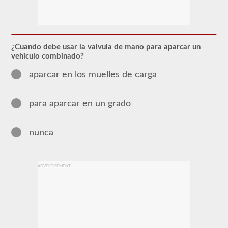
El
respaldo
combinado
le
permite
conducir
¿Cuando debe usar la valvula de mano para aparcar un
un
vehiculo combinado?
vehículo
motorizado
aparcar en los muelles de carga
comercial
(CMV)
con
un
para aparcar en un grado
remolque
adjunto.
La
nunca
aprobación
combinada
se
requiere
para
ADVERTISEMENT
un
CDL
de
Clase
A
y
permite