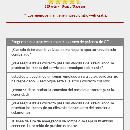
-
triples.
135 votes - 4.5 out of 5 average
El
** Los anuncios mantienen nuestro sitio web gratis.
examen
combinado
consta
de
20
Preguntas que aparecen en este examen de práctica de CDL:
preguntas
de
¿Cuando debe usar la valvula de mano para aparcar un vehiculo
opción
combinado?
múltiple
que
¿que respuesta es correcta para las valvulas de aire cuando se
cubren
prueban los frenos del servicio de remolque solamente?
las
habilidades
usted esta acoplando un semirremolque a su tractor, pero aún no
adicionales
ha respaldado. El remolque esta a la altura correcta cuando:
necesarias
para
¿como se debe probar la conexion del remolque tractor para la
operar
seguridad?
un
vehículo
¿que respuesta es correcta para las valvulas de aire cuando se
combinado,
prueban los frenos de muelle/estacionamiento del remolque
que
solamente?
generalmente
son
su linea de aire de emergencia se rompe o se separa mientras
más
conduce. La perdida de presion causara: