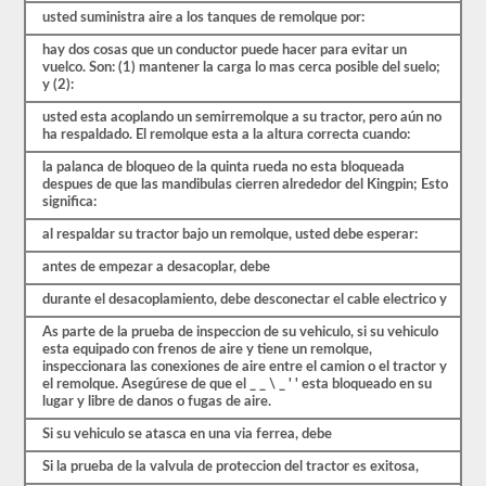
pesadas,
usted suministra aire a los tanques de remolque por:
más
largas
hay dos cosas que un conductor puede hacer para evitar un
y
vuelco. Son: (1) mantener la carga lo mas cerca posible del suelo;
requieren
y (2):
habilidades
adicionales.
usted esta acoplando un semirremolque a su tractor, pero aún no
Deberá
ha respaldado. El remolque esta a la altura correcta cuando:
obtener
un
la palanca de bloqueo de la quinta rueda no esta bloqueada
puntaje
despues de que las mandibulas cierren alrededor del Kingpin; Esto
de
significa:
al
menos
al respaldar su tractor bajo un remolque, usted debe esperar:
el
80%
antes de empezar a desacoplar, debe
(16
de
durante el desacoplamiento, debe desconectar el cable electrico y
20)
para
As parte de la prueba de inspeccion de su vehiculo, si su vehiculo
aprobar
esta equipado con frenos de aire y tiene un remolque,
el
inspeccionara las conexiones de aire entre el camion o el tractor y
examen
el remolque. Asegúrese de que el _ _ \ _ ' ' esta bloqueado en su
combinado.
lugar y libre de danos o fugas de aire.
Tenemos
Si su vehiculo se atasca en una via ferrea, debe
100
Si la prueba de la valvula de proteccion del tractor es exitosa,
preguntas
que