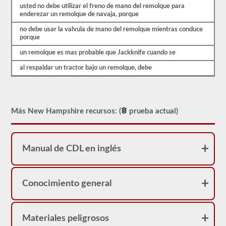
usted no debe utilizar el freno de mano del remolque para
es
enderezar un remolque de navaja, porque
probable
que
no debe usar la valvula de mano del remolque mientras conduce
encuentre
porque
en
el
un remolque es mas probable que Jackknife cuando se
examen
de
al respaldar un tractor bajo un remolque, debe
aprobación
combinado.
Estas
preguntas
siguen
Más New Hampshire recursos: (
prueba actual)
las
pautas
del
manual
para
Manual de CDL en inglés
conductores
de
New
Hampshire
Conocimiento general
2026,
lo
ayudarán
a
Materiales peligrosos
agregar
el