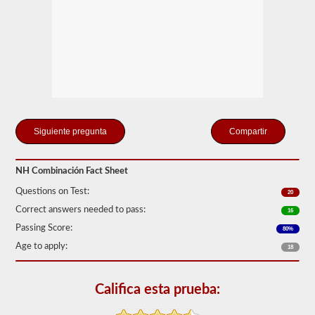
que
solo
se
conecte
un
remolque
a
la
unidad
de
potencia.
Si
Compartir
está
buscando
tirar
NH Combinación Fact Sheet
de
más
Questions on Test:
20
de
un
Correct answers needed to pass:
16
remolque,
Passing Score:
también
80%
tendrá
Age to apply:
18
que
tomar
el
respaldo
Califica esta prueba:
de
dobles