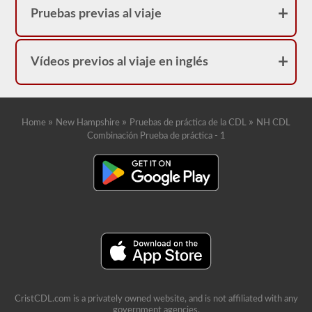
Pruebas previas al viaje
Vídeos previos al viaje en inglés
»
»
»
Home
New Hampshire
Pruebas de práctica de la CDL
NH CDL
Combinación Prueba de práctica - 1
CristCDL.com is a privately owned website, and is not affiliated with any
government agencies.