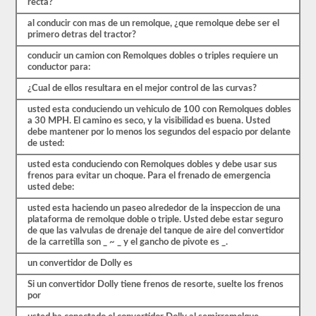
recta?
CDL.
El
al conducir con mas de un remolque, ¿que remolque debe ser el
examen
primero detras del tractor?
en
sí
conducir un camion con Remolques dobles o triples requiere un
tendrá
conductor para:
20
preguntas
¿Cual de ellos resultara en el mejor control de las curvas?
de
opción
usted esta conduciendo un vehiculo de 100 con Remolques dobles
múltiple,
a 30 MPH. El camino es seco, y la visibilidad es buena. Usted
y
debe mantener por lo menos los segundos del espacio por delante
debe
de usted:
obtener
al
usted esta conduciendo con Remolques dobles y debe usar sus
menos
frenos para evitar un choque. Para el frenado de emergencia
un
usted debe:
80%
(16
usted esta haciendo un paseo alrededor de la inspeccion de una
de
plataforma de remolque doble o triple. Usted debe estar seguro
20)
de que las valvulas de drenaje del tanque de aire del convertidor
para
de la carretilla son _ ~ _ y el gancho de pivote es _.
aprobar
el
un convertidor de Dolly es
examen
Si un convertidor Dolly tiene frenos de resorte, suelte los frenos
de
por
dobles
y