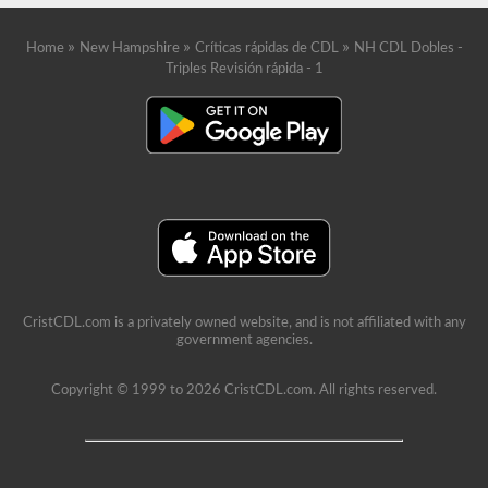
»
»
»
Home
New Hampshire
Críticas rápidas de CDL
NH CDL Dobles -
Triples Revisión rápida - 1
CristCDL.com is a privately owned website, and is not affiliated with any
government agencies.
Copyright © 1999 to 2026 CristCDL.com. All rights reserved.