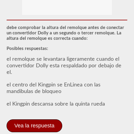
El
respaldo
de
CDL
en
debe comprobar la altura del remolque antes de conectar
dobles
un convertidor Dolly a un segundo o tercer remolque. La
y
altura del remolque es correcta cuando:
triples
otorga
Posibles respuestas:
la
capacidad
el remolque se levantara ligeramente cuando el
de
conducir
convertidor Dolly esta respaldado por debajo de
una
el.
combinación
de
múltiples
el centro del Kingpin se EnLinea con las
remolques
mandibulas de bloqueo
conectados
a
un
el Kingpin descansa sobre la quinta rueda
camión
o
unidad
de
Vea la respuesta
potencia.
Tenga