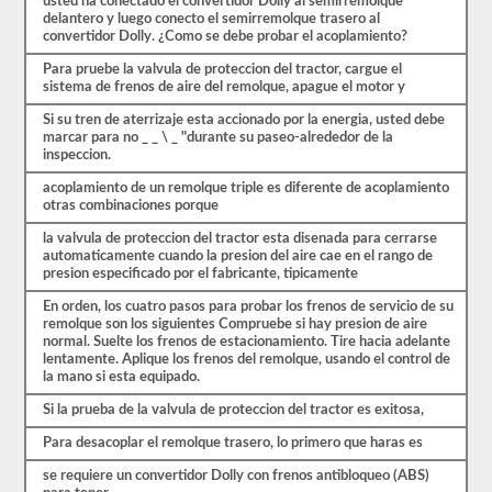
usted ha conectado el convertidor Dolly al semirremolque
triples.
delantero y luego conecto el semirremolque trasero al
Nuestras
convertidor Dolly. ¿Como se debe probar el acoplamiento?
pruebas
Para pruebe la valvula de proteccion del tractor, cargue el
de
sistema de frenos de aire del remolque, apague el motor y
práctica
de
Si su tren de aterrizaje esta accionado por la energia, usted debe
CDL
marcar para no _ _ \ _ "durante su paseo-alrededor de la
se
inspeccion.
basan
en
acoplamiento de un remolque triple es diferente de acoplamiento
el
otras combinaciones porque
examen
real,
la valvula de proteccion del tractor esta disenada para cerrarse
una
automaticamente cuando la presion del aire cae en el rango de
pregunta
presion especificado por el fabricante, tipicamente
por
página,
En orden, los cuatro pasos para probar los frenos de servicio de su
respuestas
remolque son los siguientes Compruebe si hay presion de aire
de
normal. Suelte los frenos de estacionamiento. Tire hacia adelante
opción
lentamente. Aplique los frenos del remolque, usando el control de
múltiple
la mano si esta equipado.
y
una
Si la prueba de la valvula de proteccion del tractor es exitosa,
oportunidad
para
Para desacoplar el remolque trasero, lo primero que haras es
hacerlo
bien.
se requiere un convertidor Dolly con frenos antibloqueo (ABS)