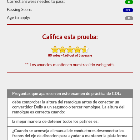
de
Correct answers needed to pass:
16
las
Passing Score:
80%
preguntas
de
Age to apply:
18
respaldo
de
dobles
Califica esta prueba:
y
triples
más
utilizadas,
80 votes - 4.68 out of 5 average
y
nuestras
** Los anuncios mantienen nuestro sitio web gratis.
preguntas
se
basan
en
la
información
Preguntas que aparecen en este examen de práctica de CDL:
provista
por
debe comprobar la altura del remolque antes de conectar un
el
convertidor Dolly a un segundo o tercer remolque. La altura del
manual
remolque es correcta cuando:
de
conductores
la mejor manera de detener todos los patines es:
2026
¿Cuando se aconseja el manual de conductores desconectar los
New
frenos del eje de direccion para ayudar a mantener la plataforma
Hampshire