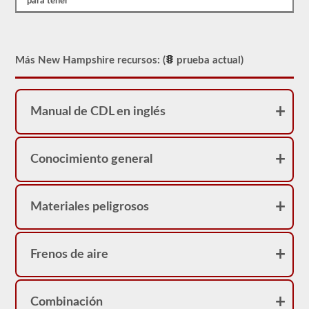
Sin
para tener
embargo,
nuestras
pruebas
de
práctica
Más New Hampshire recursos: (
prueba actual)
proporcionarán
comentarios
inmediatos,
mostrando
Manual de CDL en inglés
la
pregunta
nuevamente,
destacando
la
Conocimiento general
respuesta
correcta
y
dando
Materiales peligrosos
una
breve
explicación
de
Frenos de aire
por
qué
esa
respuesta
es
Combinación