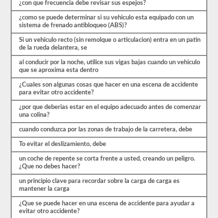
que
¿con que frecuencia debe revisar sus espejos?
comenzar
el
¿como se puede determinar si su vehiculo esta equipado con un
proceso
sistema de frenado antibloqueo (ABS)?
nuevamente.
Si un vehiculo recto (sin remolque o articulacion) entra en un patin
Si
de la rueda delantera, se
falla,
no
al conducir por la noche, utilice sus vigas bajas cuando un vehiculo
podrá
que se aproxima esta dentro
volver
a
¿Cuales son algunas cosas que hacer en una escena de accidente
tomar
para evitar otro accidente?
la
prueba
¿por que deberias estar en el equipo adecuado antes de comenzar
el
una colina?
mismo
día,
cuando conduzca por las zonas de trabajo de la carretera, debe
por
lo
To evitar el deslizamiento, debe
que
tendrá
un coche de repente se corta frente a usted, creando un peligro.
que
¿Que no debes hacer?
hacer
otro
un principio clave para recordar sobre la carga de carga es
viaje.
mantener la carga
Todas
¿Que se puede hacer en una escena de accidente para ayudar a
estas
evitar otro accidente?