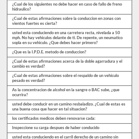
ocho
¿Cual de los siguientes no debe hacer en caso de fallo de freno
exámenes
hidraulico?
de
práctica
¿Cual de estas afirmaciones sobre la conduccion en zonas con
disponibles
vientos fuertes es cierta?
de
forma
usted esta conduciendo en una carretera recta, nivelada a 50
gratuita.
mph. No hay vehiculos delante de ti. De repente, un neumatico
Asegúrate
sopla en su vehiculo. ¿Que debes hacer primero?
de
realizar
¿Que es la I.P.D.E. metodo de conduccion?
todas
las
¿Cual de estas afirmaciones acerca de la doble agarradura y el
pruebas
cambio es verdad?
y
tener
¿Cual de estas afirmaciones sobre el respaldo de un vehiculo
un
pesado es verdad?
buen
conocimiento
As la concentracion de alcohol en la sangre o BAC sube, ¿que
del
ocurrira?
material
usted debe conducir en un camino resbaladizo. ¿Cual de estas es
antes
una buena cosa que hacer en tal situacion?
de
salir
los certificados medicos deben renovarse cada:
para
tomar
Inspeccione su carga despues de haber conducido
el
examen
usted esta conduciendo en el carril derecho de un camino sin