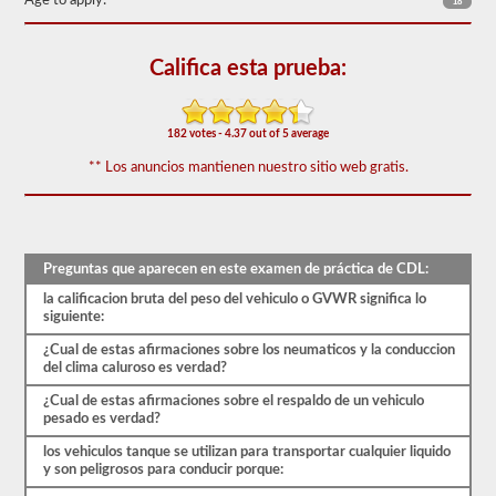
Age to apply:
18
de
50)
o
mejor
Califica esta prueba:
para
aprobar.
Tendrá
182 votes - 4.37 out of 5 average
una
hora
** Los anuncios mantienen nuestro sitio web gratis.
para
completar
la
prueba
de
Preguntas que aparecen en este examen de práctica de CDL:
conocimientos
generales,
la calificacion bruta del peso del vehiculo o GVWR significa lo
y
siguiente:
se
le
¿Cual de estas afirmaciones sobre los neumaticos y la conduccion
permitirá
del clima caluroso es verdad?
perder
solo
¿Cual de estas afirmaciones sobre el respaldo de un vehiculo
10
pesado es verdad?
preguntas
antes
los vehiculos tanque se utilizan para transportar cualquier liquido
de
y son peligrosos para conducir porque:
tener