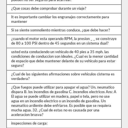
pueden no ser seguros para acarrear.
estrés
de
¿Que cosas debe comprobar durante un viaje?
las
preguntas
It es importante cambiar los engranajes correctamente para
con
mantener
las
que
Si se siente somnoliento mientras conduce, ¿que debe hacer?
te
encontrarás
¿cuando el motor esta operando RPM, la presion _ _ se construye
y
de 80 a 100 PSI dentro de 45 segundos en un sistema dual?
hacen
que
usted esta conduciendo un vehiculo de 40 pies a 35 mph. las
pasar
condiciones de conduccion son ideales. ¿Cual es la menor cantidad
sea
de espacio que debe mantener delante de su vehiculo para estar
muy
seguro?
fácil.
Tenemos
¿Cual de las siguientes afirmaciones sobre vehiculos cisterna es
400
verdadera?
preguntas
que
¿Que fuegos puede utilizar para apagar el agua? Un. neumatico
pertenecen
dispara B. los incendios de gasolina C. incendios electricos Ans: A
al
El agua se puede utilizar en madera, papel o tela, pero no use
examen
agua en un incendio electrico o un incendio de gasolina. Un
de
neumatico ardiente debe enfriarse. Es posible que se requiera
Conocimiento
mucha agua. 32. ¿Cual de estas no es causada por una
general
aceleracion brusva?
distribuidas
inspecciones de carga:
en