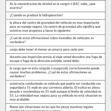
preguntas
As la concentracion de alcohol en la sangre o BAC sube, ¿que
están
ocurrira?
cubiertas
por
¿Cuando se produce la hidroplancton?
el
manual
la altura del centro de gravedad del vehiculo es muy importante
de
para un manejo seguro. Un centro de gravedad alto significa que
controladores
usted es mas propenso a hacer lo siguiente:
CDL
Nevada
¿Cual de estas afirmaciones sobre incendios de vehiculos es
2026,
verdadera?
pero
puede
cargo debe tener al menos un amarre para cada uno:
ser
confuso
durante una inspeccion previa al viaje usted descubre una fuga de
y
escape o fuga de la direccion asistida, usted debe:
hay
mucha
la carga que no esta cargada o asegurada correctamente puede
información
causar muchos problemas. ¿Cual de estas afirmaciones es
en
verdadera?
el
libro.
usted esta conduciendo un vehiculo que podria ser conducido con
Nuestras
seguridad a 55 mph en una carretera abierta. El trafico es ahora
pruebas
pesado y moviendose en 35 mph aunque el limite de velocidad es
de
55. La velocidad mas segura para su vehiculo en esta situacion es
práctica
muy probable:
eliminan
Name dos situaciones en las que los pesos maximos legales
el