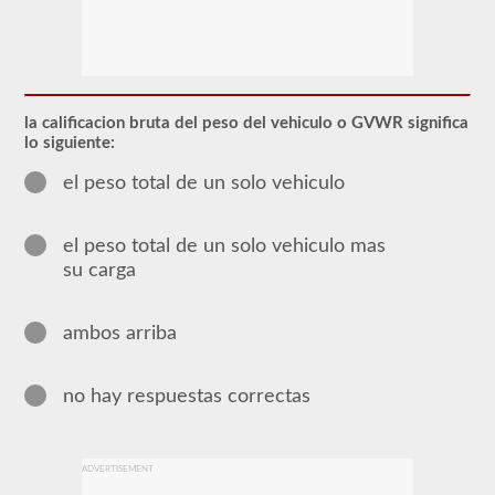
Para
obtener
un
CLP
(Permiso
de
la calificacion bruta del peso del vehiculo o GVWR significa
Aprendizaje
lo siguiente:
Comercial),
que
el peso total de un solo vehiculo
es
el
primer
paso
el peso total de un solo vehiculo mas
para
su carga
obtener
un
CDL,
que
ambos arriba
necesitará
para
operar
no hay respuestas correctas
cualquier
vehículo
comercial,
primero
tendrá
ADVERTISEMENT
que