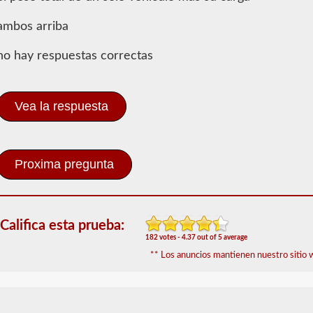
Conocimientos
generales
ambos arriba
Para
no hay respuestas correctas
obtener
un
CLP
(Permiso
Vea la respuesta
de
Aprendizaje
Comercial),
que
es
el
primer
paso
para
Califica esta prueba:
obtener
un
182 votes - 4.37 out of 5 average
CDL,
** Los anuncios mantienen nuestro sitio w
que
necesitará
para
operar
cualquier