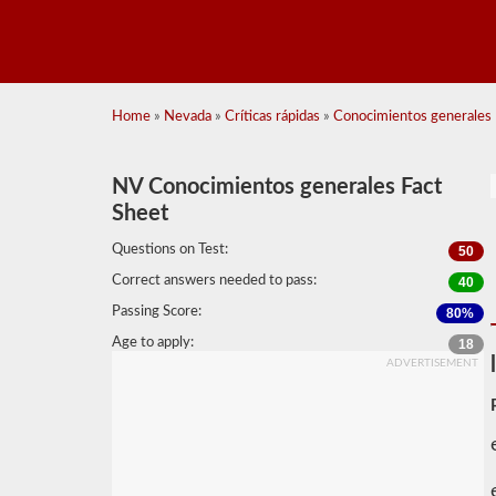
Home
»
Nevada
»
Críticas rápidas
»
Conocimientos generales R
NV Conocimientos generales Fact
Sheet
Questions on Test:
50
Correct answers needed to pass:
40
Passing Score:
80%
Age to apply:
18
ADVERTISEMENT