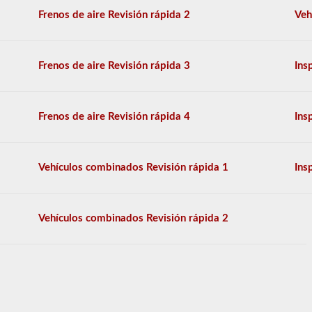
generales,
y
Frenos de aire Revisión rápida 2
Veh
se
le
permitirá
perder
Frenos de aire Revisión rápida 3
Ins
solo
10
preguntas
antes
Frenos de aire Revisión rápida 4
Ins
de
tener
que
comenzar
Vehículos combinados Revisión rápida 1
Ins
el
proceso
nuevamente.
Si
Vehículos combinados Revisión rápida 2
falla,
no
podrá
volver
a
tomar
la