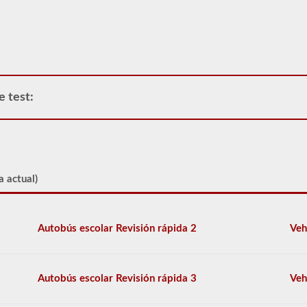
vehículo
comercial,
primero
tendrá
que
tomar
y
e test:
aprobar
la
prueba
de
Conocimiento
General.
La
a actual)
prueba
de
conocimiento
general
Autobús escolar Revisión rápida 2
Veh
consta
de
50
preguntas
Autobús escolar Revisión rápida 3
Veh
de
opción