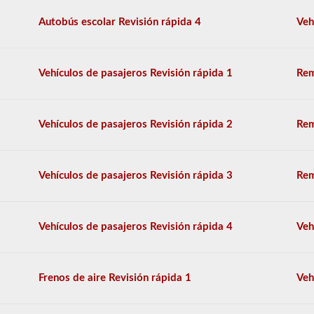
múltiple,
y
Autobús escolar Revisión rápida 4
Veh
se
requiere
una
puntuación
Vehículos de pasajeros Revisión rápida 1
Rem
del
80%
(40
de
Vehículos de pasajeros Revisión rápida 2
Rem
50)
o
mejor
para
Vehículos de pasajeros Revisión rápida 3
Rem
aprobar.
Tendrá
una
hora
Vehículos de pasajeros Revisión rápida 4
Veh
para
completar
la
prueba
Frenos de aire Revisión rápida 1
Veh
de
conocimientos