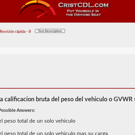
Test Description
evisión rápida - 8
la calificacion bruta del peso del vehiculo o GVWR s
Possible Answers:
el peso total de un solo vehiculo
2026 NV
Información
el peso total de un solo vehiculo mas su carga
de