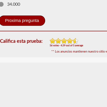
Pasajeros
34.000
Se
requiere
el
endoso
de
CDL
del
Califica esta prueba:
pasajero
56 votes - 4.59 out of 5 average
para
cualquier
** Los anuncios mantienen nuestro sitio w
Vehículo
comercial
de
motor
(CMV)
diseñado
para
transportar
16
o
más
pasajeros,
incluido