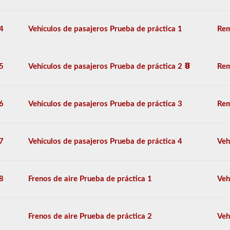
pasajeros
más
utilizadas
4
Vehículos de pasajeros Prueba de práctica 1
Rem
disponibles
para
que
practiques
5
Vehículos de pasajeros Prueba de práctica 2
Rem
de
forma
gratuita,
y
6
Vehículos de pasajeros Prueba de práctica 3
Rem
nuestras
preguntas
se
basan
7
Vehículos de pasajeros Prueba de práctica 4
Veh
en
el
manual
de
8
Frenos de aire Prueba de práctica 1
Veh
los
conductores
de
2026
Frenos de aire Prueba de práctica 2
Veh
Nebraska
CDL.