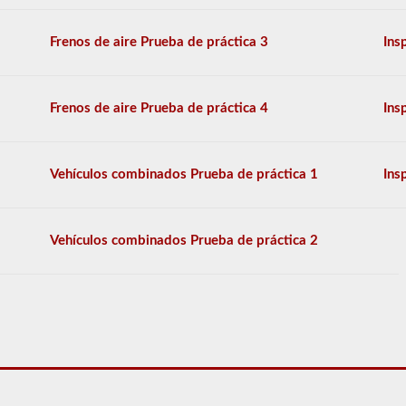
El
examen
Frenos de aire Prueba de práctica 3
Ins
tendrá
20
preguntas
de
Frenos de aire Prueba de práctica 4
Ins
opción
múltiple,
y
debe
Vehículos combinados Prueba de práctica 1
Ins
obtener
al
menos
un
Vehículos combinados Prueba de práctica 2
80%
(16
de
20)
para
aprobar
el
examen.
En
su