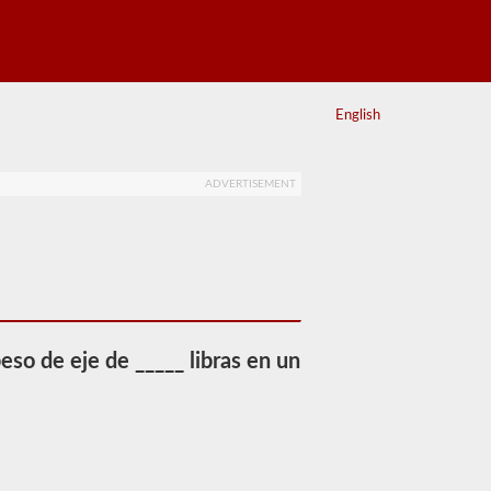
English
ADVERTISEMENT
eso de eje de _____ libras en un