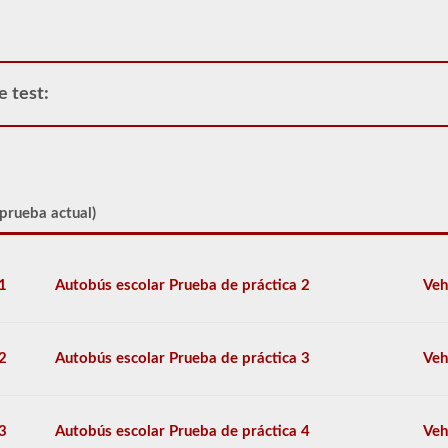
el
conductor.
Los
vehículos
de
e test:
pasajeros
más
comunes
incluyen
autocares,
vehículos
 prueba actual)
de
servicio
público
y
1
Autobús escolar Prueba de práctica 2
Veh
vehículos
de
librea.
Tenemos
2
Autobús escolar Prueba de práctica 3
Veh
80
de
las
preguntas
3
Autobús escolar Prueba de práctica 4
Veh
para