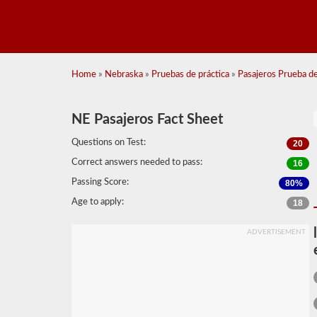
Home
»
Nebraska
»
Pruebas de práctica
»
Pasajeros Prueba de
NE Pasajeros Fact Sheet
Questions on Test:
20
Correct answers needed to pass:
16
Passing Score:
80%
Age to apply:
18
ADVERTISEMENT