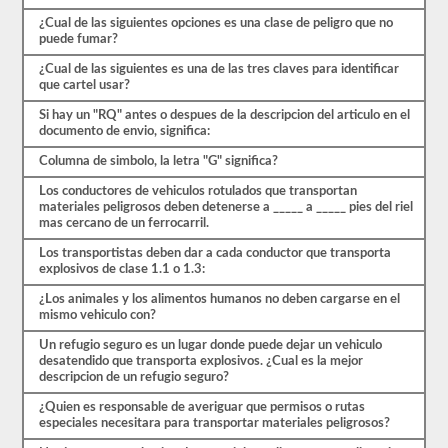
preguntas
de
¿Cual de las siguientes opciones es una clase de peligro que no
opción
puede fumar?
múltiple,
y
¿Cual de las siguientes es una de las tres claves para identificar
necesitará
que cartel usar?
al
Si hay un "RQ" antes o despues de la descripcion del articulo en el
menos
documento de envio, significa:
el
80%
Columna de simbolo, la letra "G" significa?
(24
de
Los conductores de vehiculos rotulados que transportan
30)
materiales peligrosos deben detenerse a _____ a _____ pies del riel
para
mas cercano de un ferrocarril.
aprobar
el
Los transportistas deben dar a cada conductor que transporta
examen
explosivos de clase 1.1 o 1.3:
de
aprobación
¿Los animales y los alimentos humanos no deben cargarse en el
HazMat.
mismo vehiculo con?
Aprobar
Un refugio seguro es un lugar donde puede dejar un vehiculo
el
desatendido que transporta explosivos. ¿Cual es la mejor
examen
descripcion de un refugio seguro?
HazMat
es
¿Quien es responsable de averiguar que permisos o rutas
el
especiales necesitara para transportar materiales peligrosos?
primer