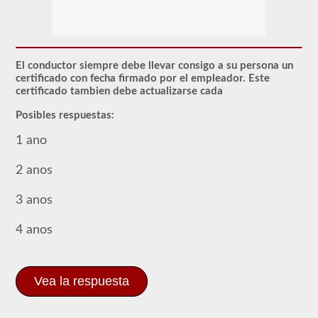
El
endoso
de
Materiales
Peligrosos
(HazMat)
El conductor siempre debe llevar consigo a su persona un
deberá
certificado con fecha firmado por el empleador. Este
agregarse
certificado tambien debe actualizarse cada
a
su
Posibles respuestas:
CDL
si
1 ano
planea
transportar
cualquier
2 anos
material
que
3 anos
haya
sido
considerado
4 anos
"peligroso"
por
las
pautas
del
Vea la respuesta
Reglamento
Federal
de