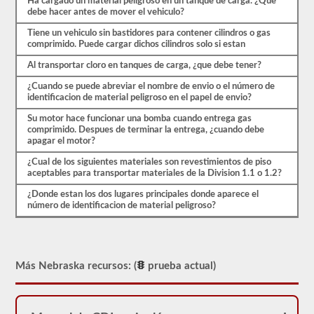
aprobado
Ha cargado un material peligroso en un tanque de carga. ¿Que
para
debe hacer antes de mover el vehiculo?
llevar
Tiene un vehiculo sin bastidores para contener cilindros o gas
una
comprimido. Puede cargar dichos cilindros solo si estan
aprobación
de
Al transportar cloro en tanques de carga, ¿que debe tener?
HazMat.
Nuestra
¿Cuando se puede abreviar el nombre de envio o el número de
prueba
identificacion de material peligroso en el papel de envio?
se
ha
Su motor hace funcionar una bomba cuando entrega gas
utilizado
comprimido. Despues de terminar la entrega, ¿cuando debe
desde
apagar el motor?
1999
para
¿Cual de los siguientes materiales son revestimientos de piso
aprobar
aceptables para transportar materiales de la Division 1.1 o 1.2?
el
examen
¿Donde estan los dos lugares principales donde aparece el
de
número de identificacion de material peligroso?
aprobación
HazMat.
Más Nebraska recursos: (
prueba actual)