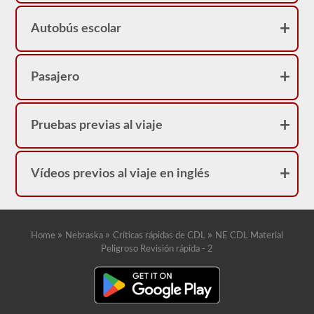
Autobús escolar
Pasajero
Pruebas previas al viaje
Vídeos previos al viaje en inglés
»
»
»
Home
Nebraska
Críticas rápidas de CDL
NE CDL Material
Peligroso Revisión rápida - 2