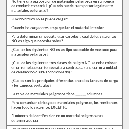
paso
No tiene una aprobacion de materiales peligrosos en su licencia
para
de conducir comercial. ¿Cuando puede transportar legalmente
obtener
materiales peligrosos?
el
respaldo.
El acido nitrico no se puede cargar:
También
tendrá
Cuando los cargadores empaquetan el material, intentan
que
Para determinar si necesita usar carteles, ¿cual de los siguientes
tomar
NO es algo que necesita saber?
sus
huellas
¿Cual de los siguientes NO es un tipo aceptable de marcado para
digitales
materiales peligrosos?
y
aprobar
¿Cual de las siguientes tres clases de peligro NO se debe colocar
una
en un remolque con temperatura controlada (una con una unidad
evaluación
de calefaccion o aire acondicionado)?
de
amenazas
¿Cuales son las principales diferencias entre los tanques de carga
de
y los tanques portatiles?
aprobación
de
La tabla de materiales peligrosos tiene ______ columnas.
materiales
peligrosos
Para comunicar el riesgo de materiales peligrosos, los remitentes
de
hacen todo lo siguiente, EXCEPTO
la
TSA
El número de identificacion de un material peligroso esta
para
determinado por
ser