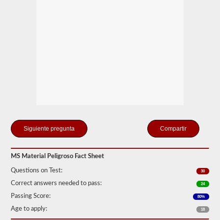
de
Seguridad
de
Autotransportes
(FMCSR).
Estos
pueden
incluir
líquidos
(también
se
requiere
la
aprobación
del
buque
Compartir
tanque),
baterías,
venenos
y
MS Material Peligroso Fact Sheet
explosivos.
Questions on Test:
30
Hemos
cumplido
Correct answers needed to pass:
24
las
Passing Score:
80%
120
preguntas
Age to apply:
18
principales