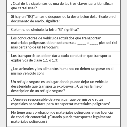
30
¿Cual de las siguientes es una de las tres claves para identificar
preguntas
que cartel usar?
de
opción
Si hay un "RQ" antes o despues de la descripcion del articulo en el
múltiple,
documento de envio, significa:
y
necesitará
Columna de simbolo, la letra "G" significa?
al
menos
Los conductores de vehiculos rotulados que transportan
el
materiales peligrosos deben detenerse a _____ a _____ pies del riel
80%
mas cercano de un ferrocarril.
(24
de
Los transportistas deben dar a cada conductor que transporta
30)
explosivos de clase 1.1 o 1.3:
para
¿Los animales y los alimentos humanos no deben cargarse en el
aprobar
mismo vehiculo con?
el
examen
Un refugio seguro es un lugar donde puede dejar un vehiculo
de
desatendido que transporta explosivos. ¿Cual es la mejor
aprobación
descripcion de un refugio seguro?
HazMat.
¿Quien es responsable de averiguar que permisos o rutas
Aprobar
especiales necesitara para transportar materiales peligrosos?
el
examen
No tiene una aprobacion de materiales peligrosos en su licencia
HazMat
de conducir comercial. ¿Cuando puede transportar legalmente
es
materiales peligrosos?
el