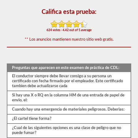
que
aparecen
Califica esta prueba:
en
el
examen
de
624 votes - 4.42 out of 5 average
aprobación
de
** Los anuncios mantienen nuestro sitio web gratis.
HazMat.
Las
preguntas
se
han
basado
Preguntas que aparecen en este examen de práctica de CDL:
en
el
El conductor siempre debe llevar consigo a su persona un
manual
certificado con fecha firmado por el empleador. Este certificado
de
tambien debe actualizarse cada
los
conductores
Si hay una X o RQ en la columna HM de una entrada de papel de
de
envio, el:
2026
Cuando hay una emergencia de materiales peligrosos. Deberias:
Mississippi
CDL.
¿El cartel tiene forma?
El
examen
¿Cual de las siguientes opciones es una clase de peligro que no
constará
puede fumar?
de