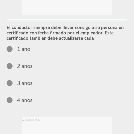
El
endoso
de
Materiales
Peligrosos
El conductor siempre debe llevar consigo a su persona un
(HazMat)
certificado con fecha firmado por el empleador. Este
deberá
certificado tambien debe actualizarse cada
agregarse
a
1 ano
su
CDL
si
planea
2 anos
transportar
cualquier
material
3 anos
que
haya
sido
considerado
4 anos
"peligroso"
por
las
pautas
ADVERTISEMENT
del
Reglamento
Federal