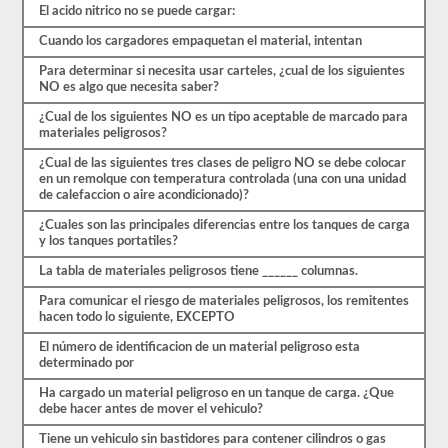
primer
El acido nitrico no se puede cargar:
paso
para
Cuando los cargadores empaquetan el material, intentan
obtener
el
Para determinar si necesita usar carteles, ¿cual de los siguientes
respaldo.
NO es algo que necesita saber?
También
tendrá
¿Cual de los siguientes NO es un tipo aceptable de marcado para
que
materiales peligrosos?
tomar
sus
¿Cual de las siguientes tres clases de peligro NO se debe colocar
huellas
en un remolque con temperatura controlada (una con una unidad
digitales
de calefaccion o aire acondicionado)?
y
aprobar
¿Cuales son las principales diferencias entre los tanques de carga
una
y los tanques portatiles?
evaluación
La tabla de materiales peligrosos tiene ______ columnas.
de
amenazas
Para comunicar el riesgo de materiales peligrosos, los remitentes
de
hacen todo lo siguiente, EXCEPTO
aprobación
de
El número de identificacion de un material peligroso esta
materiales
determinado por
peligrosos
de
Ha cargado un material peligroso en un tanque de carga. ¿Que
la
debe hacer antes de mover el vehiculo?
TSA
para
Tiene un vehiculo sin bastidores para contener cilindros o gas