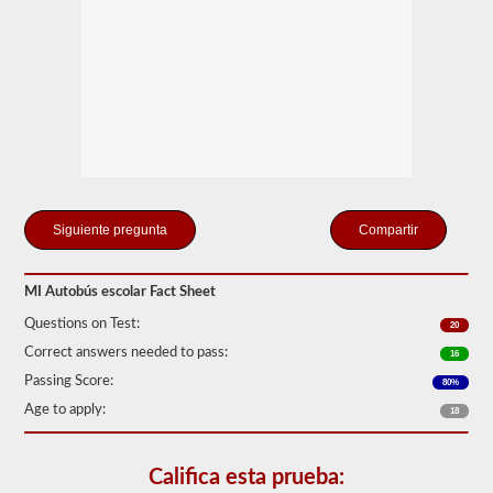
estados
solo
existe
el
requisito
de
cuántos
pasajeros,
incluido
el
conductor,
estarían
en
Compartir
el
vehículo
utilizado
para
MI Autobús escolar Fact Sheet
el
Questions on Test:
transporte
20
escolar.
Correct answers needed to pass:
16
En
algunos
Passing Score:
80%
casos,
Age to apply:
18
una
gran
camioneta
de
Califica esta prueba:
pasajeros