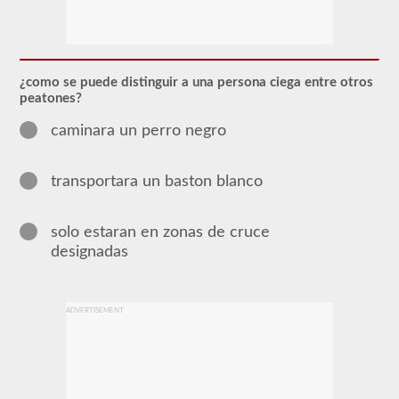
El
respaldo
del
autobús
escolar
¿como se puede distinguir a una persona ciega entre otros
le
peatones?
permite
transportar
caminara un perro negro
a
los
niños
hacia
transportara un baston blanco
y
desde
la
solo estaran en zonas de cruce
escuela
o
designadas
actividades
relacionadas
con
la
ADVERTISEMENT
escuela.
Para
la
mayoría
de
los