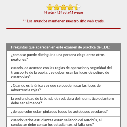
puede
requerir
el
46 votes - 4.54 out of 5 average
respaldo
del
** Los anuncios mantienen nuestro sitio web gratis.
autobús
escolar.
Tenemos
80
de
Preguntas que aparecen en este examen de práctica de CDL:
las
¿como se puede distinguir a una persona ciega entre otros
preguntas
peatones?
de
respaldo
cuando, de acuerdo con las reglas de operacion y seguridad del
de
transporte de la pupila, ¿se deben usar las luces de peligro de
autobuses
cuatro vias?
escolares
más
¿Cuando es la única vez que se pueden usar las luces de
utilizadas
advertencia rojas?
disponibles.
La
la profundidad de la banda de rodadura del neumatico delantero
prueba
debe ser al menos?
tendrá
20
¿de que color estan pintados todos los autobuses escolares?
preguntas
de
cuando varios estudiantes estan saliendo del autobús, el
opción
conductor debe contar los estudiantes, si falta uno?