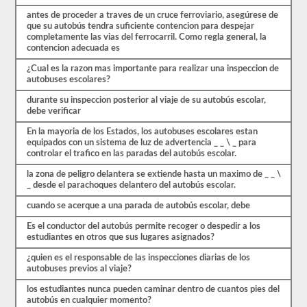
múltiple,
y
antes de proceder a traves de un cruce ferroviario, asegúrese de
tendrá
que su autobús tendra suficiente contencion para despejar
que
completamente las vias del ferrocarril. Como regla general, la
obtener
contencion adecuada es
un
puntaje
¿Cual es la razon mas importante para realizar una inspeccion de
mejor
autobuses escolares?
que
durante su inspeccion posterior al viaje de su autobús escolar,
el
debe verificar
80%
(16
En la mayoria de los Estados, los autobuses escolares estan
de
equipados con un sistema de luz de advertencia _ _ \ _ para
20)
controlar el trafico en las paradas del autobús escolar.
para
aprobar
la zona de peligro delantera se extiende hasta un maximo de _ _ \
el
_ desde el parachoques delantero del autobús escolar.
examen
de
cuando se acerque a una parada de autobús escolar, debe
aprobación
del
Es el conductor del autobús permite recoger o despedir a los
autobús
estudiantes en otros que sus lugares asignados?
escolar.
¿quien es el responsable de las inspecciones diarias de los
Las
autobuses previos al viaje?
leyes
y
los estudiantes nunca pueden caminar dentro de cuantos pies del
regulaciones
autobús en cualquier momento?