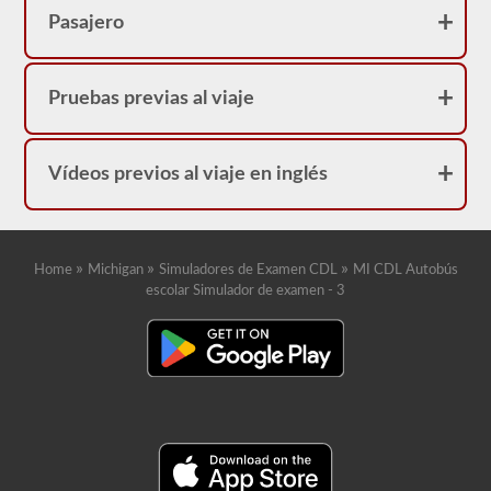
vidas
dependen
Pasajero
de
ti.
Pruebas previas al viaje
Vídeos previos al viaje en inglés
»
»
»
Home
Michigan
Simuladores de Examen CDL
MI CDL Autobús
escolar Simulador de examen - 3