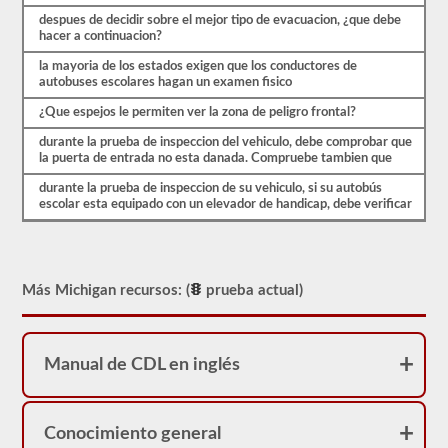
pueden
cambiar
despues de decidir sobre el mejor tipo de evacuacion, ¿que debe
enormemente
hacer a continuacion?
entre
cada
la mayoria de los estados exigen que los conductores de
estado,
autobuses escolares hagan un examen fisico
por
¿Que espejos le permiten ver la zona de peligro frontal?
favor
asegúrese
durante la prueba de inspeccion del vehiculo, debe comprobar que
de
la puerta de entrada no esta danada. Compruebe tambien que
leer
la
durante la prueba de inspeccion de su vehiculo, si su autobús
sección
escolar esta equipado con un elevador de handicap, debe verificar
del
autobús
escolar
del
manual
de
Más Michigan recursos: (
prueba actual)
conductores
de
2026
Michigan
Manual de CDL en inglés
CDL
para
asegurarse
de
Conocimiento general
tener