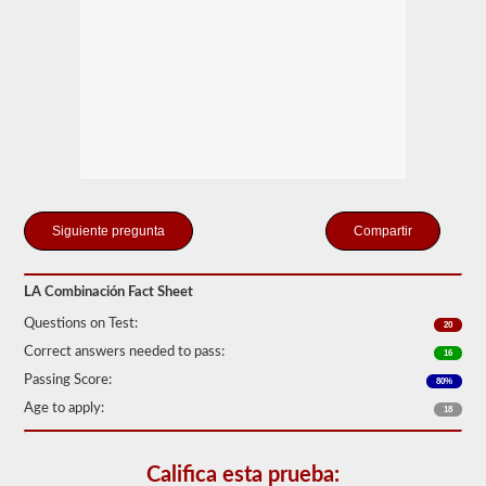
que
solo
se
conecte
un
remolque
a
la
unidad
de
potencia.
Si
está
Compartir
buscando
tirar
de
más
LA Combinación Fact Sheet
de
Questions on Test:
un
20
remolque,
Correct answers needed to pass:
16
también
tendrá
Passing Score:
80%
que
Age to apply:
tomar
18
el
respaldo
de
Califica esta prueba:
dobles