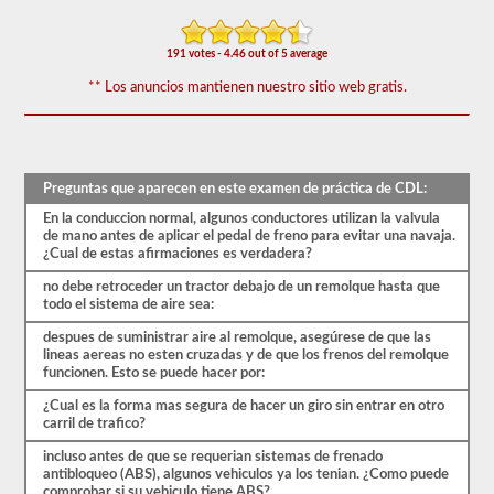
-
triples.
191 votes - 4.46 out of 5 average
El
examen
** Los anuncios mantienen nuestro sitio web gratis.
combinado
consta
de
20
preguntas
de
Preguntas que aparecen en este examen de práctica de CDL:
opción
En la conduccion normal, algunos conductores utilizan la valvula
múltiple
de mano antes de aplicar el pedal de freno para evitar una navaja.
que
¿Cual de estas afirmaciones es verdadera?
cubren
las
no debe retroceder un tractor debajo de un remolque hasta que
habilidades
todo el sistema de aire sea:
adicionales
necesarias
despues de suministrar aire al remolque, asegúrese de que las
para
lineas aereas no esten cruzadas y de que los frenos del remolque
operar
funcionen. Esto se puede hacer por:
un
vehículo
¿Cual es la forma mas segura de hacer un giro sin entrar en otro
combinado,
carril de trafico?
que
generalmente
incluso antes de que se requerian sistemas de frenado
son
antibloqueo (ABS), algunos vehiculos ya los tenian. ¿Como puede
más
comprobar si su vehiculo tiene ABS?