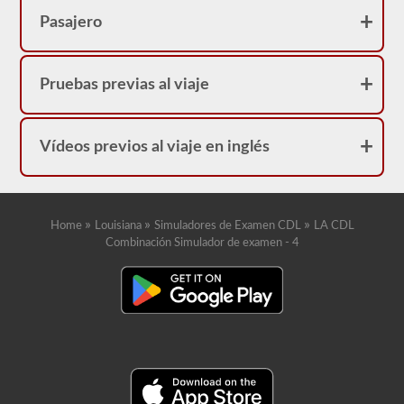
Pasajero
Pruebas previas al viaje
Vídeos previos al viaje en inglés
»
»
»
Home
Louisiana
Simuladores de Examen CDL
LA CDL
Combinación Simulador de examen - 4