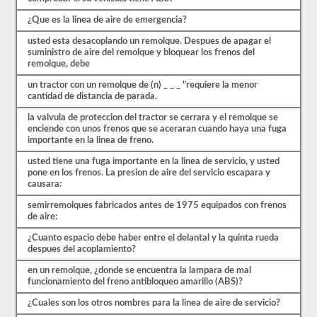
pesadas,
más
¿Que es la linea de aire de emergencia?
largas
y
usted esta desacoplando un remolque. Despues de apagar el
requieren
suministro de aire del remolque y bloquear los frenos del
habilidades
remolque, debe
adicionales.
Deberá
un tractor con un remolque de (n) _ _ _ "requiere la menor
obtener
cantidad de distancia de parada.
un
la valvula de proteccion del tractor se cerrara y el remolque se
puntaje
enciende con unos frenos que se aceraran cuando haya una fuga
de
importante en la linea de freno.
al
menos
usted tiene una fuga importante en la linea de servicio, y usted
el
pone en los frenos. La presion de aire del servicio escapara y
80%
causara:
(16
de
semirremolques fabricados antes de 1975 equipados con frenos
20)
de aire:
para
aprobar
¿Cuanto espacio debe haber entre el delantal y la quinta rueda
el
despues del acoplamiento?
examen
combinado.
en un remolque, ¿donde se encuentra la lampara de mal
funcionamiento del freno antibloqueo amarillo (ABS)?
Tenemos
100
¿Cuales son los otros nombres para la linea de aire de servicio?
preguntas