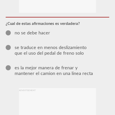
El
respaldo
combinado
le
permite
conducir
¿Cual de estas afirmaciones es verdadera?
un
vehículo
no se debe hacer
motorizado
comercial
(CMV)
se traduce en menos deslizamiento
con
un
que el uso del pedal de freno solo
remolque
adjunto.
La
es la mejor manera de frenar y
aprobación
combinada
mantener el camion en una linea recta
se
requiere
para
un
ADVERTISEMENT
CDL
de
Clase
A
y
permite