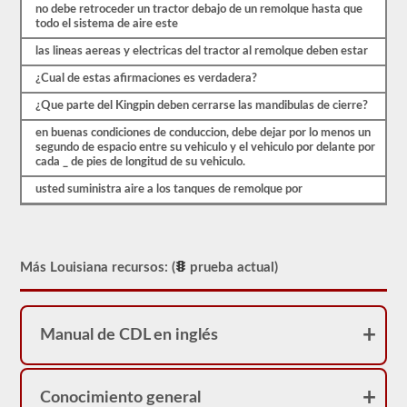
que
no debe retroceder un tractor debajo de un remolque hasta que
es
todo el sistema de aire este
probable
que
las lineas aereas y electricas del tractor al remolque deben estar
encuentre
en
¿Cual de estas afirmaciones es verdadera?
el
examen
¿Que parte del Kingpin deben cerrarse las mandibulas de cierre?
de
en buenas condiciones de conduccion, debe dejar por lo menos un
aprobación
segundo de espacio entre su vehiculo y el vehiculo por delante por
combinado.
cada _ de pies de longitud de su vehiculo.
Estas
preguntas
usted suministra aire a los tanques de remolque por
siguen
las
pautas
del
manual
para
Más Louisiana recursos: (
prueba actual)
conductores
de
Louisiana
2026,
Manual de CDL en inglés
lo
ayudarán
a
agregar
Conocimiento general
el