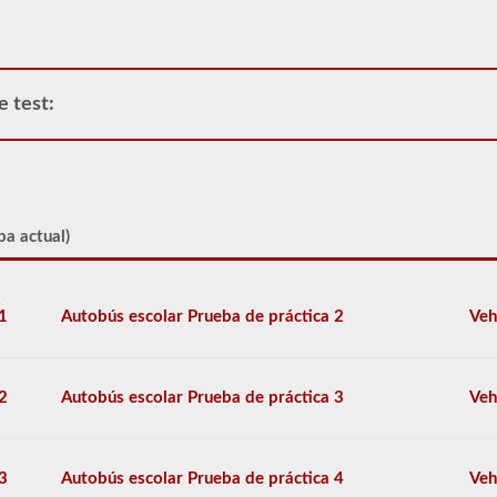
y
que
se
encuentra
en
e test:
la
estación
de
examen
para
sus
exámenes
ba actual)
previos
al
viaje,
habilidades
1
Autobús escolar Prueba de práctica 2
Veh
y
exámenes
de
manejo.
2
Autobús escolar Prueba de práctica 3
Veh
Durante
el
examen
previo,
3
Autobús escolar Prueba de práctica 4
Veh
necesitará