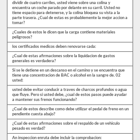
estrés
dividir de cuatro carriles, usted viene sobre una colina y
de
encuentra un coche parado por delante en su carril. Usted no
las
tiene espacio para detenerse, y la colina bloquea su vista a la
preguntas
parte trasera. ¿Cual de estas es probablemente la mejor accion a
con
tomar?
las
que
¿Cuales de estos le dicen que la carga contiene materiales
te
peligrosos?
encontrarás
y
los certificados medicos deben renovarse cada:
hacen
que
¿Cual de estas afirmaciones sobre la liquidacion de gastos
pasar
generales es verdadera?
sea
muy
Si se le detiene en un descanso en el camino y se encuentra que
fácil.
tiene una concentracion de BAC o alcohol en la sangre de. 02
Tenemos
usted:
400
usted debe evitar conducir a traves de charcos profundos o agua
preguntas
que fluye. Pero si usted debe, ¿cual de estos pasos puede ayudar
que
a mantener sus frenos funcionando?
pertenecen
al
¿Cual de estos describe como debe utilizar el pedal de freno en un
examen
pendiente cuesta abajo?
de
Conocimiento
¿Cual de estas afirmaciones sobre el respaldo de un vehiculo
general
pesado es verdad?
distribuidas
en
An inspeccion enruta debe incluir la comprobacion: