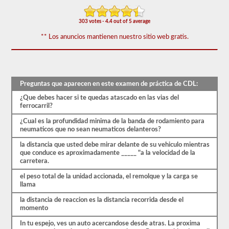
de
50)
o
303 votes - 4.4 out of 5 average
mejor
para
** Los anuncios mantienen nuestro sitio web gratis.
aprobar.
Tendrá
una
hora
para
Preguntas que aparecen en este examen de práctica de CDL:
completar
¿Que debes hacer si te quedas atascado en las vias del
la
ferrocarril?
prueba
de
¿Cual es la profundidad minima de la banda de rodamiento para
conocimientos
neumaticos que no sean neumaticos delanteros?
generales,
y
la distancia que usted debe mirar delante de su vehiculo mientras
se
que conduce es aproximadamente _____ "a la velocidad de la
le
carretera.
permitirá
perder
el peso total de la unidad accionada, el remolque y la carga se
solo
llama
10
preguntas
la distancia de reaccion es la distancia recorrida desde el
antes
momento
de
tener
In tu espejo, ves un auto acercandose desde atras. La proxima