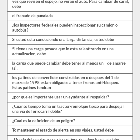
que
vez que revisen el espejo, no veran el auto. Para cambiar de carril,
comenzar
debe
el
el frenado de punalada
proceso
nuevamente.
¿los inspectores federales pueden inspeccionar su camion o
Si
autobús?
falla,
no
Si usted esta conduciendo una larga distancia, usted debe
podrá
volver
Si tiene una carga pesada que le esta ralentizando en una
a
actualizacion, debe
tomar
la
la carga que puede cambiar debe tener al menos un _ de amarre
prueba
(s).
el
mismo
los patines de convertidor construidos en o despues del 1 de
día,
marzo de 1998 estan obligados a tener frenos anti-bloqueo.
por
Estas patines tendran
lo
que
¿por que es importante usar un ayudante al respaldar?
tendrá
que
¿Cuanto tiempo toma un tractor-remolque tipico para despejar
hacer
una via de ferrocarril doble?
otro
¿Cual es la definicion de un peligro?
viaje.
Todas
To mantener el estado de alerta en sus viajes, usted debe
estas
¿Donde debe colocar sus dispositivos de advertencia si debe