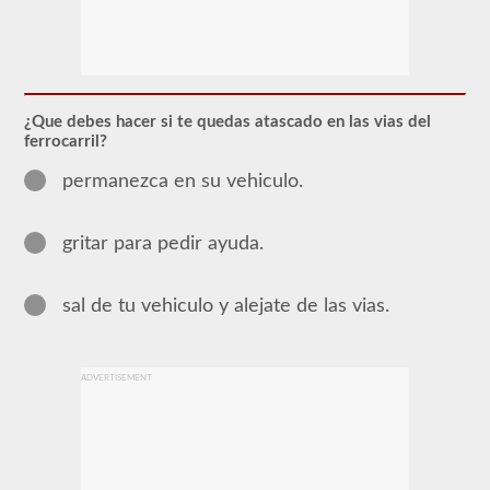
Para
obtener
un
CLP
(Permiso
de
¿Que debes hacer si te quedas atascado en las vias del
Aprendizaje
ferrocarril?
Comercial),
que
permanezca en su vehiculo.
es
el
primer
paso
gritar para pedir ayuda.
para
obtener
un
sal de tu vehiculo y alejate de las vias.
CDL,
que
necesitará
para
operar
ADVERTISEMENT
cualquier
vehículo
comercial,
primero
tendrá
que