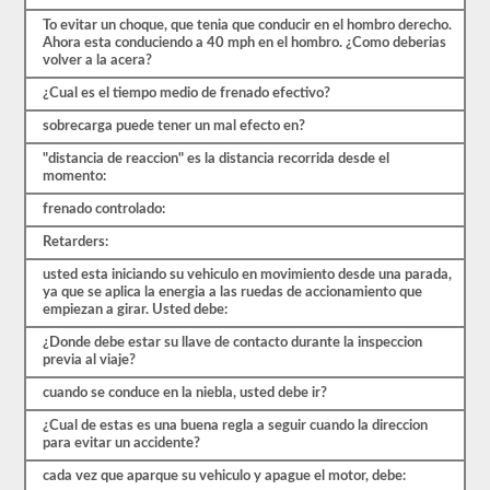
ocho
exámenes
To evitar un choque, que tenia que conducir en el hombro derecho.
de
Ahora esta conduciendo a 40 mph en el hombro. ¿Como deberias
práctica
volver a la acera?
disponibles
de
¿Cual es el tiempo medio de frenado efectivo?
forma
gratuita.
sobrecarga puede tener un mal efecto en?
Asegúrate
de
"distancia de reaccion" es la distancia recorrida desde el
realizar
momento:
todas
frenado controlado:
las
pruebas
Retarders:
y
tener
usted esta iniciando su vehiculo en movimiento desde una parada,
un
ya que se aplica la energia a las ruedas de accionamiento que
buen
empiezan a girar. Usted debe:
conocimiento
del
¿Donde debe estar su llave de contacto durante la inspeccion
material
previa al viaje?
antes
de
cuando se conduce en la niebla, usted debe ir?
salir
para
¿Cual de estas es una buena regla a seguir cuando la direccion
tomar
para evitar un accidente?
el
examen
cada vez que aparque su vehiculo y apague el motor, debe: