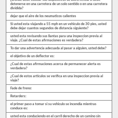
preguntas
detenerse en una carretera de un solo sentido o en una carretera
están
dividida?
cubiertas
por
dejar que el aire de los neumaticos calientes
el
manual
Si usted esta viajando a 55 mph en un vehiculo de 30 pies, usted
de
debe dejar cuantos segundos de distancia siguiente?
controladores
CDL
usted esta revisando sus llantas para una inspeccion previa al
Indiana
viaje. ¿Cual de estas afirmaciones es verdadera?
2026,
pero
To dar una advertencia adecuada al pasar a alguien, usted debe?
puede
ser
el objetivo de un deflector es:
confuso
y
¿Cual de estas afirmaciones acerca de permanecer alerta es
hay
verdadera?
mucha
información
¿Cual de estos articulos se verifica en una inspeccion previa al
en
viaje?
el
Fade de freno:
libro.
Nuestras
Retarders:
pruebas
de
el primer paso a tomar si su vehiculo se incendia mientras
práctica
conduce es:
eliminan
el
usted esta conduciendo en el carril derecho de un camino sin