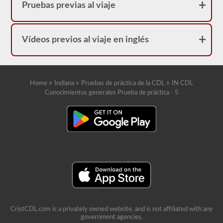
Pruebas previas al viaje
Vídeos previos al viaje en inglés
»
»
»
Home
Indiana
Pruebas de práctica de la CDL
IN CDL
Conocimientos generales Prueba de práctica - 5
CristCDL.com is a privately owned website, and is not affiliated with any
government agencies.