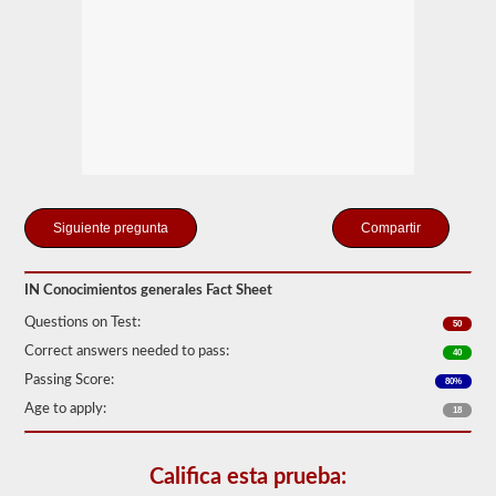
tomar
y
aprobar
la
prueba
de
Conocimiento
General.
La
prueba
de
conocimiento
general
Compartir
consta
de
50
IN Conocimientos generales Fact Sheet
preguntas
de
Questions on Test:
50
opción
múltiple,
Correct answers needed to pass:
40
y
Passing Score:
se
80%
requiere
Age to apply:
18
una
puntuación
del
80%
Califica esta prueba:
(40