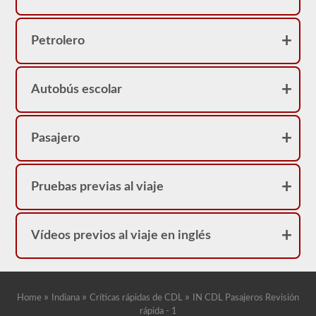
Petrolero
Autobús escolar
Pasajero
Pruebas previas al viaje
Vídeos previos al viaje en inglés
»
»
»
Home
Indiana
Críticas rápidas de CDL
IN CDL Pasajeros Revisión
rápida - 1