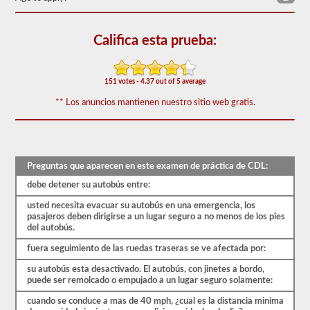
gratuita,
y
nuestras
preguntas
Califica esta prueba:
se
basan
en
el
151 votes - 4.37 out of 5 average
manual
de
** Los anuncios mantienen nuestro sitio web gratis.
los
conductores
de
2026
Indiana
CDL.
Preguntas que aparecen en este examen de práctica de CDL:
El
debe detener su autobús entre:
examen
tendrá
usted necesita evacuar su autobús en una emergencia, los
20
pasajeros deben dirigirse a un lugar seguro a no menos de los pies
preguntas
del autobús.
de
opción
fuera seguimiento de las ruedas traseras se ve afectada por:
múltiple,
y
su autobús esta desactivado. El autobús, con jinetes a bordo,
debe
puede ser remolcado o empujado a un lugar seguro solamente:
obtener
al
cuando se conduce a mas de 40 mph, ¿cual es la distancia minima