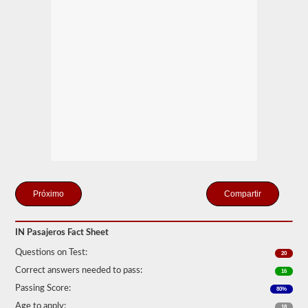
más
comunes
incluyen
autocares,
vehículos
de
servicio
público
y
vehículos
de
librea.
Tenemos
80
de
las
preguntas
Compartir
para
pasajeros
más
utilizadas
IN Pasajeros Fact Sheet
disponibles
Questions on Test:
para
20
que
Correct answers needed to pass:
16
practiques
de
Passing Score:
80%
forma
Age to apply:
18