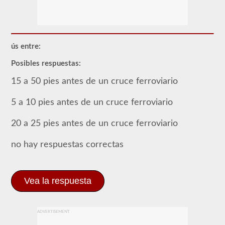
requiere
el
endoso
de
CDL
del
ús entre:
pasajero
para
Posibles respuestas:
cualquier
Vehículo
15 a 50 pies antes de un cruce ferroviario
comercial
de
motor
5 a 10 pies antes de un cruce ferroviario
(CMV)
diseñado
20 a 25 pies antes de un cruce ferroviario
para
transportar
16
no hay respuestas correctas
o
más
pasajeros,
incluido
el
Vea la respuesta
conductor.
Los
vehículos
de
ADVERTISEMENT
pasajeros