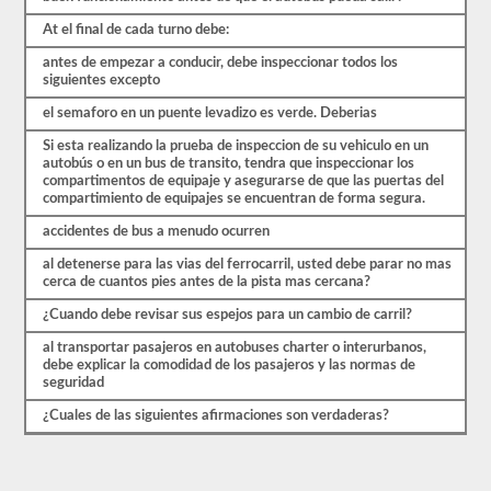
sin
At el final de cada turno debe:
embargo,
los
antes de empezar a conducir, debe inspeccionar todos los
vehículos
siguientes excepto
de
Clase
el semaforo en un puente levadizo es verde. Deberias
A
existen
Si esta realizando la prueba de inspeccion de su vehiculo en un
en
autobús o en un bus de transito, tendra que inspeccionar los
ciudades
compartimentos de equipaje y asegurarse de que las puertas del
más
compartimiento de equipajes se encuentran de forma segura.
grandes.
Un
accidentes de bus a menudo ocurren
autobús
de
al detenerse para las vias del ferrocarril, usted debe parar no mas
pasajeros
cerca de cuantos pies antes de la pista mas cercana?
articulado
requiere
¿Cuando debe revisar sus espejos para un cambio de carril?
un
CDL
al transportar pasajeros en autobuses charter o interurbanos,
Clase
debe explicar la comodidad de los pasajeros y las normas de
A
seguridad
con
¿Cuales de las siguientes afirmaciones son verdaderas?
el
endoso
del
pasajero.
No