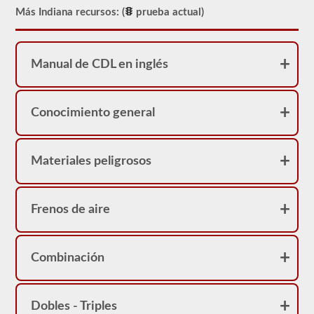
se
Más Indiana recursos: (
prueba actual)
sorprenda
si
su
CDL
Manual de CDL en inglés
tiene
una
restricción
de
"no
Conocimiento general
pasajeros
Clase
A".
Materiales peligrosos
Frenos de aire
Combinación
Dobles - Triples