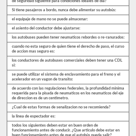
menos
de seguridad siguiente para condiciones ideales de dia?
un
80%
Si tiene pasajeros a bordo, nunca debe alimentar su autobús:
(16
el equipaje de mano no se puede almacenar:
de
20)
el asiento del conductor debe ajustarse:
para
aprobar
los autobuses pueden tener neumaticos rebordes o re-ranurados:
el
examen.
cuando no esta seguro de quien tiene el derecho de paso, el curso
de accion mas seguro es:
En
su
los conductores de autobuses comerciales deben tener una CDL
mayor
si:
parte,
un
se puede utilizar el sistema de enclavamiento para el freno y el
CMV
acelerador en un vagon de transito:
de
pasajeros
de acuerdo con las regulaciones federales, la profundidad minima
se
requerida para la pisada de neumaticos en los neumaticos del eje
considera
de direccion es de un centimetro.
un
vehículo
¿Cual de estas formas de senalizacion no se recomienda?
de
Clase
la linea de espectador es:
B
o
todos los siguientes deben estar en buen orden de
Clase
funcionamiento antes de conducir. ¿Que articulo debe estar en
C,
buen funcionamiento antes de que el autobús pueda salir?