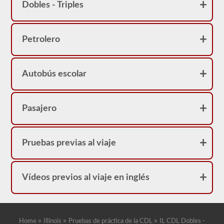
correcta.
Dobles - Triples
Petrolero
Autobús escolar
Pasajero
Pruebas previas al viaje
Vídeos previos al viaje en inglés
»
»
»
Home
Illinois
Pruebas de práctica de la CDL
IL CDL Dobles -