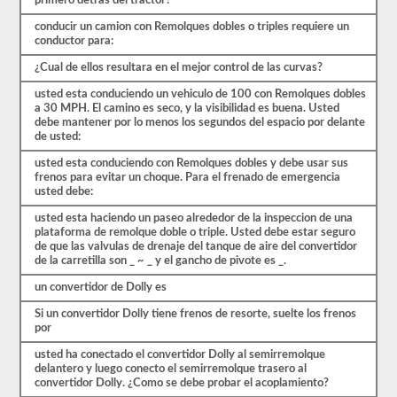
primero detras del tractor?
CDL.
El
conducir un camion con Remolques dobles o triples requiere un
examen
conductor para:
en
sí
¿Cual de ellos resultara en el mejor control de las curvas?
tendrá
20
usted esta conduciendo un vehiculo de 100 con Remolques dobles
preguntas
a 30 MPH. El camino es seco, y la visibilidad es buena. Usted
de
debe mantener por lo menos los segundos del espacio por delante
opción
de usted:
múltiple,
y
usted esta conduciendo con Remolques dobles y debe usar sus
debe
frenos para evitar un choque. Para el frenado de emergencia
obtener
usted debe:
al
menos
usted esta haciendo un paseo alrededor de la inspeccion de una
un
plataforma de remolque doble o triple. Usted debe estar seguro
80%
de que las valvulas de drenaje del tanque de aire del convertidor
(16
de la carretilla son _ ~ _ y el gancho de pivote es _.
de
un convertidor de Dolly es
20)
para
Si un convertidor Dolly tiene frenos de resorte, suelte los frenos
aprobar
por
el
examen
usted ha conectado el convertidor Dolly al semirremolque
de
delantero y luego conecto el semirremolque trasero al
dobles
convertidor Dolly. ¿Como se debe probar el acoplamiento?
y