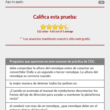
60
Age to apply:
18
de
las
preguntas
Califica esta prueba:
de
respaldo
de
dobles
522 votes - 4.45 out of 5 average
y
triples
** Los anuncios mantienen nuestro sitio web gratis.
más
utilizadas,
y
nuestras
preguntas
se
Preguntas que aparecen en este examen de práctica de CDL:
basan
en
debe comprobar la altura del remolque antes de conectar un
la
convertidor Dolly a un segundo o tercer remolque. La altura del
información
remolque es correcta cuando:
provista
la mejor manera de detener todos los patines es:
por
el
¿Cuando se aconseja el manual de conductores desconectar los
manual
frenos del eje de direccion para ayudar a mantener la plataforma
de
recta?
conductores
2026
al conducir con mas de un remolque, ¿que remolque debe ser el
Illinois