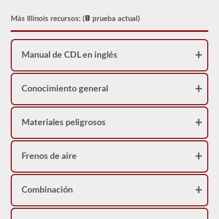
Sin
embargo,
nuestras
Más Illinois recursos: (
prueba actual)
pruebas
de
práctica
proporcionarán
Manual de CDL en inglés
comentarios
inmediatos,
mostrando
la
pregunta
Conocimiento general
nuevamente,
destacando
la
respuesta
Materiales peligrosos
correcta
y
dando
una
Frenos de aire
breve
explicación
de
por
Combinación
qué
esa
respuesta
es