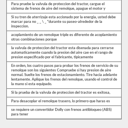
triples.
Para pruebe la valvula de proteccion del tractor, cargue el
sistema de frenos de aire del remolque, apague el motor y
Nuestras
pruebas
Si su tren de aterrizaje esta accionado por la energia, usted debe
de
marcar para no _ _ \ _ "durante su paseo-alrededor de la
práctica
inspeccion.
de
CDL
acoplamiento de un remolque triple es diferente de acoplamiento
se
otras combinaciones porque
basan
en
la valvula de proteccion del tractor esta disenada para cerrarse
el
automaticamente cuando la presion del aire cae en el rango de
examen
presion especificado por el fabricante, tipicamente
real,
una
En orden, los cuatro pasos para probar los frenos de servicio de su
pregunta
remolque son los siguientes Compruebe si hay presion de aire
por
normal. Suelte los frenos de estacionamiento. Tire hacia adelante
página,
lentamente. Aplique los frenos del remolque, usando el control de
respuestas
la mano si esta equipado.
de
opción
Si la prueba de la valvula de proteccion del tractor es exitosa,
múltiple
Para desacoplar el remolque trasero, lo primero que haras es
y
una
se requiere un convertidor Dolly con frenos antibloqueo (ABS)
oportunidad
para tener
para
hacerlo
bien.