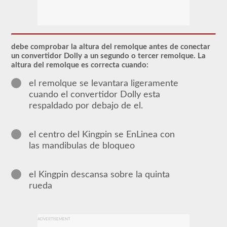
El
respaldo
de
CDL
debe comprobar la altura del remolque antes de conectar
en
un convertidor Dolly a un segundo o tercer remolque. La
dobles
altura del remolque es correcta cuando:
y
triples
el remolque se levantara ligeramente
otorga
cuando el convertidor Dolly esta
la
capacidad
respaldado por debajo de el.
de
conducir
una
el centro del Kingpin se EnLinea con
combinación
de
las mandibulas de bloqueo
múltiples
remolques
conectados
el Kingpin descansa sobre la quinta
a
un
rueda
camión
o
unidad
de
ADVERTISEMENT
potencia.