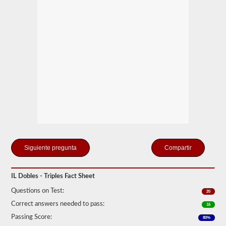
Tenga
en
cuenta
que
es
ilegal
tirar
de
remolques
triples
en
muchos
estados.
Los
trabajos
dobles
y
triples
Compartir
normales
pueden
incluir
UPS,
IL Dobles - Triples Fact Sheet
Fedex
y
Questions on Test:
20
más.
Correct answers needed to pass:
16
Hemos
Passing Score:
80%
compilado