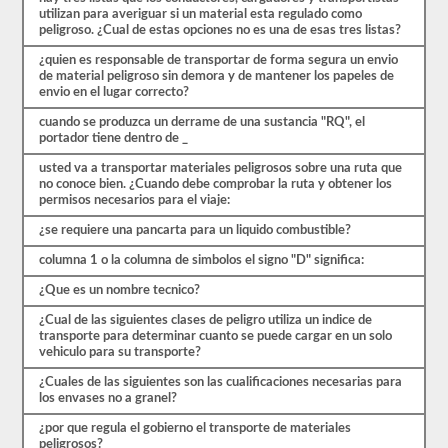
30
utilizan para averiguar si un material esta regulado como
preguntas
peligroso. ¿Cual de estas opciones no es una de esas tres listas?
de
opción
¿quien es responsable de transportar de forma segura un envio
múltiple,
de material peligroso sin demora y de mantener los papeles de
y
envio en el lugar correcto?
necesitará
al
cuando se produzca un derrame de una sustancia "RQ", el
menos
portador tiene dentro de _
el
80%
usted va a transportar materiales peligrosos sobre una ruta que
(24
no conoce bien. ¿Cuando debe comprobar la ruta y obtener los
de
permisos necesarios para el viaje:
30)
para
¿se requiere una pancarta para un liquido combustible?
aprobar
el
columna 1 o la columna de simbolos el signo "D" significa:
examen
¿Que es un nombre tecnico?
de
aprobación
¿Cual de las siguientes clases de peligro utiliza un indice de
HazMat.
transporte para determinar cuanto se puede cargar en un solo
vehiculo para su transporte?
Aprobar
el
¿Cuales de las siguientes son las cualificaciones necesarias para
examen
los envases no a granel?
HazMat
es
¿por que regula el gobierno el transporte de materiales
el
peligrosos?