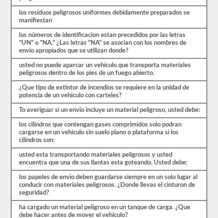
primer
paso
los residuos peligrosos uniformes debidamente preparados se
para
manifiestan
obtener
el
los números de identificacion estan precedidos por las letras
respaldo.
"UN" o "NA." ¿Las letras "NA" se asocian con los nombres de
También
envio apropiados que se utilizan donde?
tendrá
que
usted no puede aparcar un vehiculo que transporta materiales
tomar
peligrosos dentro de los pies de un fuego abierto.
sus
huellas
¿Que tipo de extintor de incendios se requiere en la unidad de
digitales
potencia de un vehiculo con carteles?
y
aprobar
To averiguar si un envio incluye un material peligroso, usted debe:
una
los cilindros que contengan gases comprimidos solo podran
evaluación
cargarse en un vehiculo sin suelo plano o plataforma si los
de
cilindros son:
amenazas
de
usted esta transportando materiales peligrosos y usted
aprobación
encuentra que una de sus llantas esta goteando. Usted debe:
de
materiales
los papeles de envio deben guardarse siempre en un solo lugar al
peligrosos
conducir con materiales peligrosos. ¿Donde llevas el cinturon de
de
seguridad?
la
TSA
ha cargado un material peligroso en un tanque de carga. ¿Que
para
debe hacer antes de mover el vehiculo?