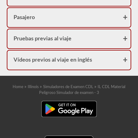
Pasajero
Pruebas previas al viaje
Vídeos previos al viaje en inglés
»
»
»
Home
Illinois
Simuladores de Examen CDL
IL CDL Material
Peligroso Simulador de examen - 3