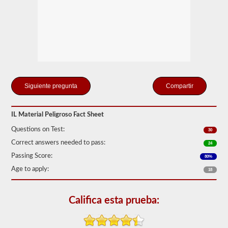
de
Seguridad
de
Autotransportes
(FMCSR).
Estos
pueden
incluir
líquidos
(también
se
Compartir
requiere
la
aprobación
IL Material Peligroso Fact Sheet
del
buque
Questions on Test:
30
tanque),
baterías,
Correct answers needed to pass:
24
venenos
Passing Score:
80%
y
explosivos.
Age to apply:
18
Hemos
cumplido
las
Califica esta prueba:
120
preguntas
principales