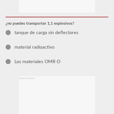
El
endoso
de
Materiales
Peligrosos
¿no puedes transportar 1,1 explosivos?
(HazMat)
deberá
tanque de carga sin deflectores
agregarse
a
su
material radioactivo
CDL
si
planea
transportar
Los materiales OMR-D
cualquier
material
que
haya
ADVERTISEMENT
sido
considerado
"peligroso"
por
las
pautas
del
Reglamento
Federal