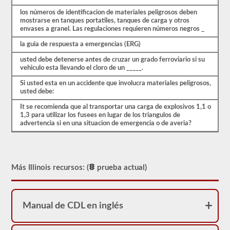
ser
aprobado
los números de identificacion de materiales peligrosos deben
para
mostrarse en tanques portatiles, tanques de carga y otros
llevar
envases a granel. Las regulaciones requieren números negros _
una
aprobación
la guia de respuesta a emergencias (ERG)
de
HazMat.
usted debe detenerse antes de cruzar un grado ferroviario si su
Nuestra
vehiculo esta llevando el cloro de un _____.
prueba
se
Si usted esta en un accidente que involucra materiales peligrosos,
ha
usted debe:
utilizado
It se recomienda que al transportar una carga de explosivos 1,1 o
desde
1,3 para utilizar los fusees en lugar de los triangulos de
1999
advertencia si en una situacion de emergencia o de averia?
para
aprobar
el
examen
de
aprobación
Más Illinois recursos: (
prueba actual)
HazMat.
Manual de CDL en inglés