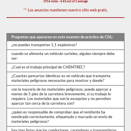
que
1916 votes - 4.43 out of 5 average
aparecen
** Los anuncios mantienen nuestro sitio web gratis.
en
el
examen
de
aprobación
de
Preguntas que aparecen en este examen de práctica de CDL:
HazMat.
Las
¿no puedes transportar 1,1 explosivos?
preguntas
se
cuando se alimenta un vehiculo carteles, alguien siempre debe
han
ser:
basado
en
¿Cual es el trabajo principal de CHEMTREC?
el
manual
¿Cuantas pancartas identicas es un vehiculo que transporta
de
materiales peligrosos necesarios para mostrar y donde?
los
con la mayoria de los materiales peligrosos, puede aparcar a
conductores
menos de 5 pies de la carretera brevemente, si su trabajo lo
de
requiere. Los materiales que son la excepcion y no permiten
2026
aparcar tan cerca de la carretera son?
Illinois
CDL.
¿quien es responsable de comprobar que el remitente ha
El
nombrado correctamente, etiquetado y marcado un envio de
examen
materiales peligrosos?
constará
de
hay tres listas que los conductores, cargadores y transportistas