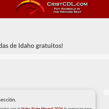
idas de Idaho gratuitos!
sección.
izadas con el
Idaho State Maunal 2026
lo preparan para