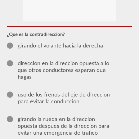
Para
obtener
un
CLP
(Permiso
de
¿Que es la contradireccion?
Aprendizaje
Comercial),
girando el volante hacia la derecha
que
es
el
direccion en la direccion opuesta a lo
primer
paso
que otros conductores esperan que
para
hagas
obtener
un
CDL,
que
uso de los frenos del eje de direccion
necesitará
para evitar la conduccion
para
operar
cualquier
vehículo
girando la rueda en la direccion
comercial,
opuesta despues de la direccion para
primero
evitar una emergencia de trafico
tendrá
que