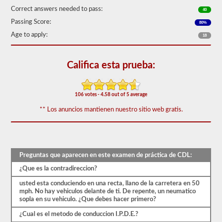
de
Correct answers needed to pass:
40
50)
o
Passing Score:
80%
mejor
Age to apply:
18
para
aprobar.
Tendrá
Califica esta prueba:
una
hora
para
completar
106 votes - 4.58 out of 5 average
la
prueba
** Los anuncios mantienen nuestro sitio web gratis.
de
conocimientos
generales,
y
se
le
Preguntas que aparecen en este examen de práctica de CDL:
permitirá
¿Que es la contradireccion?
perder
solo
usted esta conduciendo en una recta, llano de la carretera en 50
10
mph. No hay vehiculos delante de ti. De repente, un neumatico
preguntas
sopla en su vehiculo. ¿Que debes hacer primero?
antes
de
¿Cual es el metodo de conduccion I.P.D.E.?
tener