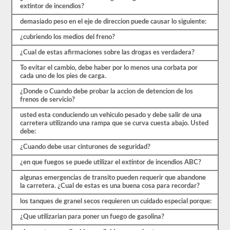
preguntas
extintor de incendios?
están
cubiertas
demasiado peso en el eje de direccion puede causar lo siguiente:
por
el
¿cubriendo los medios del freno?
manual
de
¿Cual de estas afirmaciones sobre las drogas es verdadera?
controladores
CDL
To evitar el cambio, debe haber por lo menos una corbata por
Hawaii
cada uno de los pies de carga.
2026,
¿Donde o Cuando debe probar la accion de detencion de los
pero
frenos de servicio?
puede
ser
usted esta conduciendo un vehiculo pesado y debe salir de una
confuso
carretera utilizando una rampa que se curva cuesta abajo. Usted
y
debe:
hay
mucha
¿Cuando debe usar cinturones de seguridad?
información
en
¿en que fuegos se puede utilizar el extintor de incendios ABC?
el
libro.
algunas emergencias de transito pueden requerir que abandone
Nuestras
la carretera. ¿Cual de estas es una buena cosa para recordar?
pruebas
de
los tanques de granel secos requieren un cuidado especial porque:
práctica
eliminan
¿Que utilizarian para poner un fuego de gasolina?
el