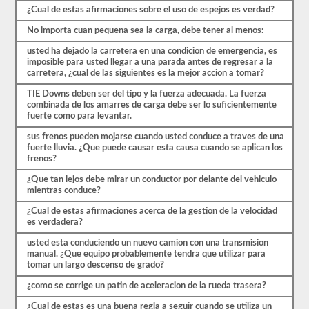
que
¿Cual de estas afirmaciones sobre el uso de espejos es verdad?
comenzar
el
No importa cuan pequena sea la carga, debe tener al menos:
proceso
nuevamente.
usted ha dejado la carretera en una condicion de emergencia, es
Si
imposible para usted llegar a una parada antes de regresar a la
falla,
carretera, ¿cual de las siguientes es la mejor accion a tomar?
no
podrá
TIE Downs deben ser del tipo y la fuerza adecuada. La fuerza
volver
combinada de los amarres de carga debe ser lo suficientemente
a
fuerte como para levantar.
tomar
sus frenos pueden mojarse cuando usted conduce a traves de una
la
fuerte lluvia. ¿Que puede causar esta causa cuando se aplican los
prueba
frenos?
el
mismo
¿Que tan lejos debe mirar un conductor por delante del vehiculo
día,
mientras conduce?
por
lo
¿Cual de estas afirmaciones acerca de la gestion de la velocidad
que
es verdadera?
tendrá
que
usted esta conduciendo un nuevo camion con una transmision
hacer
manual. ¿Que equipo probablemente tendra que utilizar para
otro
tomar un largo descenso de grado?
viaje.
¿como se corrige un patin de aceleracion de la rueda trasera?
Todas
estas
¿Cual de estas es una buena regla a seguir cuando se utiliza un