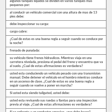
estrés
algunos tanques liquidos se dividen en varios tanques mas
de
pequenos por:
las
al conducir un vehiculo comercial con una altura de mas de 13
preguntas
pies debe:
con
las
debe inspeccionar su carga:
que
te
cargo cubre:
encontrarás
y
¿Cual de estas es una buena regla a seguir cuando se conduce por
hacen
la noche?
que
pasar
frenado de punalada:
sea
muy
su vehiculo tiene frenos hidraulicos. Mientras viaja en una
fácil.
carretera nivelada, presiona el pedal del freno y encuentra que va
Tenemos
al suelo. ¿Cual de estas afirmaciones es verdadera?
400
preguntas
usted esta conduciendo un vehiculo pesado con una transmision
que
manual. Debe detener el vehiculo en el hombro mientras conduce
pertenecen
en un ascenso de clase. ¿Cual de estas es una buena regla a
al
seguir cuando se vuelve a poner en marcha?
examen
de
Si usted esta siendo tailgated, usted debe:
Conocimiento
usted esta revisando sus ruedas y llantas para una inspeccion
general
previa al viaje. ¿Cual de estas afirmaciones es verdadera?
distribuidas
en