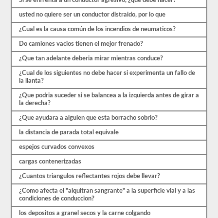
Si se enfrenta a un conductor agresivo, ¿que debe hacer?
ocho
exámenes
usted no quiere ser un conductor distraido, por lo que
de
práctica
¿Cual es la causa común de los incendios de neumaticos?
disponibles
de
Do camiones vacios tienen el mejor frenado?
forma
gratuita.
¿Que tan adelante deberia mirar mientras conduce?
Asegúrate
de
¿Cual de los siguientes no debe hacer si experimenta un fallo de
realizar
la llanta?
todas
las
¿Que podria suceder si se balancea a la izquierda antes de girar a
pruebas
la derecha?
y
¿Que ayudara a alguien que esta borracho sobrio?
tener
un
la distancia de parada total equivale
buen
conocimiento
espejos curvados convexos
del
material
cargas contenerizadas
antes
de
¿Cuantos triangulos reflectantes rojos debe llevar?
salir
para
¿Como afecta el "alquitran sangrante" a la superficie vial y a las
tomar
condiciones de conduccion?
el
examen
los depositos a granel secos y la carne colgando