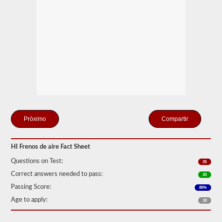
que
pueden
crear
el
compresor
de
aire
incluido
y
los
tanques
de
almacenamiento.
Esto
elimina
Compartir
la
necesidad
de
HI Frenos de aire Fact Sheet
agregar
fluido
Questions on Test:
25
hidráulico
al
Correct answers needed to pass:
20
conectar
Passing Score:
un
80%
remolque.
Age to apply:
18
La
prueba