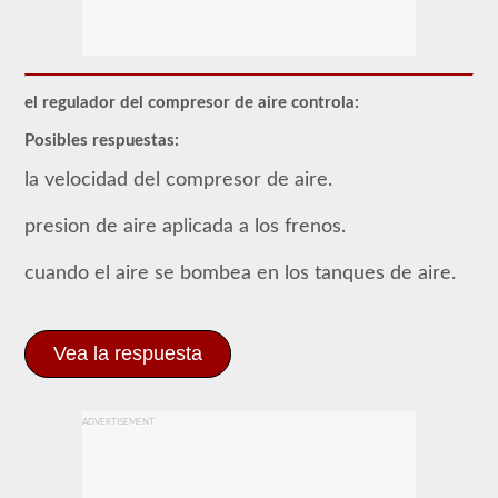
La
mayoría
de
los
vehículos
el regulador del compresor de aire controla:
comerciales
utilizan
Posibles respuestas:
un
sistema
la velocidad del compresor de aire.
de
frenos
presion de aire aplicada a los frenos.
de
aire
sobre
cuando el aire se bombea en los tanques de aire.
el
sistema
tradicional
de
Vea la respuesta
frenos
hidráulicos
de
los
turismos
ADVERTISEMENT
debido
al
suministro
"ilimitado"