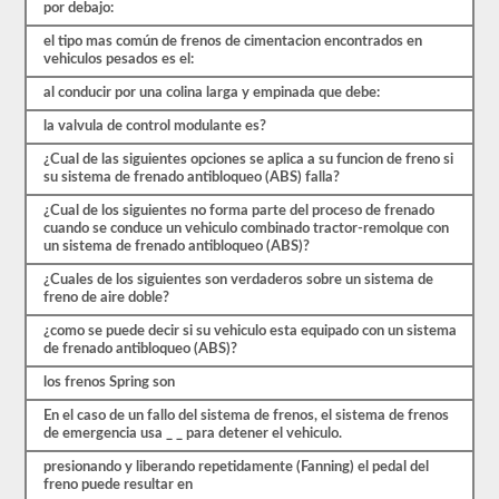
más.
por debajo:
Hay
el tipo mas común de frenos de cimentacion encontrados en
un
vehiculos pesados es el:
total
de
al conducir por una colina larga y empinada que debe:
25
preguntas
la valvula de control modulante es?
en
el
¿Cual de las siguientes opciones se aplica a su funcion de freno si
examen
su sistema de frenado antibloqueo (ABS) falla?
de
frenos
¿Cual de los siguientes no forma parte del proceso de frenado
de
cuando se conduce un vehiculo combinado tractor-remolque con
aire,
un sistema de frenado antibloqueo (ABS)?
y
debe
¿Cuales de los siguientes son verdaderos sobre un sistema de
obtener
freno de aire doble?
un
80%
¿como se puede decir si su vehiculo esta equipado con un sistema
(20
de frenado antibloqueo (ABS)?
de
25)
los frenos Spring son
para
En el caso de un fallo del sistema de frenos, el sistema de frenos
aprobar
de emergencia usa _ _ para detener el vehiculo.
el
examen.
presionando y liberando repetidamente (Fanning) el pedal del
Estas
freno puede resultar en
preguntas