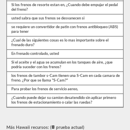
se
Si los frenos de resorte estan en, ¿Cuando debe empujar el pedal
basan
del freno?
en
el
usted sabra que sus frenos se desvanecen si
manual
del
se requiere un convertidor de patin con frenos antibloqueo (ABS)
conductor
para tener
de
2026
¿Cual de las siguientes cosas es lo mas importante sobre el
Hawaii
frenado duro?
CDL.
En frenado controlado, usted
El
examen
Si el aceite y el agua se acumulan en los tanques de aire, ¿que
de
podria suceder con los frenos?
frenos
de
los frenos de tambor s-Cam tienen una S-Cam en cada camara de
aire
freno. ¿Por que se llama "S-Cam?"
es
Para probar los frenos de servicio aereo,
diferente
a
¿Cuando puede dejar su camion desatendido sin aplicar primero
las
los frenos de estacionamiento o calar las ruedas?
otras
pruebas
de
aprobación,
en
realidad
Más Hawaii recursos: (
prueba actual)