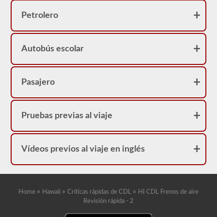
neumáticos
porque
Petrolero
su
licencia
tendrá
una
Autobús escolar
restricción
"L".
Pasajero
Pruebas previas al viaje
Vídeos previos al viaje en inglés
»
»
»
Home
Hawaii
Críticas rápidas de CDL
HI CDL Frenos de aire
Revisión rápida - 2