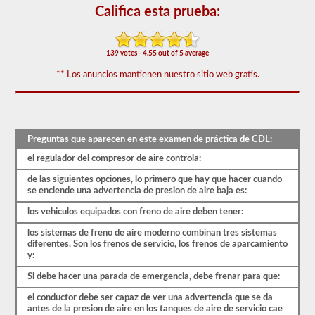
de
Califica esta prueba:
frenos
de
aire
cubre
139 votes - 4.55 out of 5 average
el
sistema
** Los anuncios mantienen nuestro sitio web gratis.
de
frenos
de
aire
en
Preguntas que aparecen en este examen de práctica de CDL:
detalle,
incluida
el regulador del compresor de aire controla:
la
pérdida
de las siguientes opciones, lo primero que hay que hacer cuando
de
se enciende una advertencia de presion de aire baja es:
aire
adecuada,
los vehiculos equipados con freno de aire deben tener:
el
retraso
los sistemas de freno de aire moderno combinan tres sistemas
del
diferentes. Son los frenos de servicio, los frenos de aparcamiento
freno,
y:
los
componentes
Si debe hacer una parada de emergencia, debe frenar para que:
del
sistema
el conductor debe ser capaz de ver una advertencia que se da
y
antes de la presion de aire en los tanques de aire de servicio cae