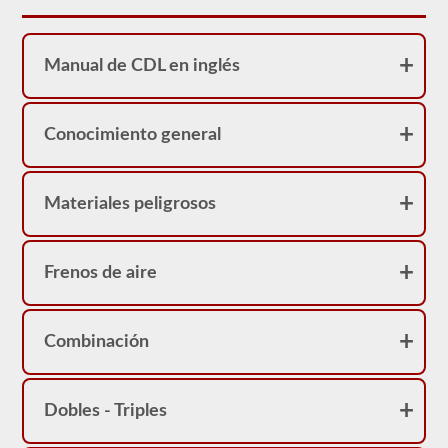
sirve
como
una
restricción
Manual de CDL en inglés
en
su
licencia.
Puede
obtener
Conocimiento general
un
CDL
sin
la
Materiales peligrosos
prueba
de
frenos
neumáticos,
Frenos de aire
pero
no
podrá
conducir
Combinación
ningún
vehículo
que
esté
equipado
Dobles - Triples
con
frenos