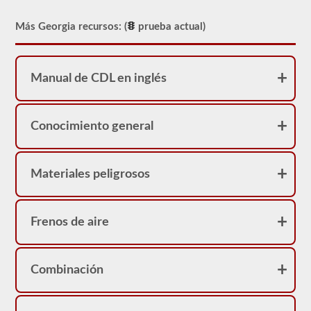
Sin
embargo,
nuestras
Más Georgia recursos: (
prueba actual)
pruebas
de
práctica
proporcionarán
Manual de CDL en inglés
comentarios
inmediatos,
mostrando
la
pregunta
Conocimiento general
nuevamente,
destacando
la
respuesta
Materiales peligrosos
correcta
y
dando
una
Frenos de aire
breve
explicación
de
por
Combinación
qué
esa
respuesta
es