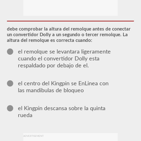
El
respaldo
de
CDL
debe comprobar la altura del remolque antes de conectar
en
un convertidor Dolly a un segundo o tercer remolque. La
dobles
altura del remolque es correcta cuando:
y
triples
el remolque se levantara ligeramente
otorga
cuando el convertidor Dolly esta
la
capacidad
respaldado por debajo de el.
de
conducir
una
el centro del Kingpin se EnLinea con
combinación
de
las mandibulas de bloqueo
múltiples
remolques
conectados
el Kingpin descansa sobre la quinta
a
un
rueda
camión
o
unidad
de
ADVERTISEMENT
potencia.