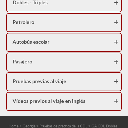
correcta.
Dobles - Triples
Petrolero
Autobús escolar
Pasajero
Pruebas previas al viaje
Vídeos previos al viaje en inglés
»
»
»
Home
Georgia
Pruebas de práctica de la CDL
GA CDL Dobles -