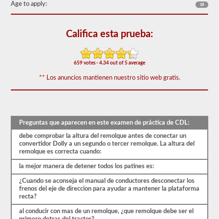
60
Age to apply:
18
de
las
preguntas
Califica esta prueba:
de
respaldo
de
dobles
659 votes - 4.34 out of 5 average
y
triples
** Los anuncios mantienen nuestro sitio web gratis.
más
utilizadas,
y
nuestras
preguntas
se
Preguntas que aparecen en este examen de práctica de CDL:
basan
en
debe comprobar la altura del remolque antes de conectar un
la
convertidor Dolly a un segundo o tercer remolque. La altura del
información
remolque es correcta cuando:
provista
la mejor manera de detener todos los patines es:
por
el
¿Cuando se aconseja el manual de conductores desconectar los
manual
frenos del eje de direccion para ayudar a mantener la plataforma
de
recta?
conductores
2026
al conducir con mas de un remolque, ¿que remolque debe ser el
Georgia