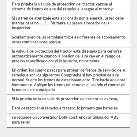
triples.
Para pruebe la valvula de proteccion del tractor, cargue el
sistema de frenos de aire del remolque, apague el motor y
Nuestras
pruebas
Si su tren de aterrizaje esta accionado por la energia, usted debe
de
marcar para no _ _ \ _ "durante su paseo-alrededor de la
práctica
inspeccion.
de
CDL
acoplamiento de un remolque triple es diferente de acoplamiento
se
otras combinaciones porque
basan
en
la valvula de proteccion del tractor esta disenada para cerrarse
el
automaticamente cuando la presion del aire cae en el rango de
examen
presion especificado por el fabricante, tipicamente
real,
una
En orden, los cuatro pasos para probar los frenos de servicio de su
pregunta
remolque son los siguientes Compruebe si hay presion de aire
por
normal. Suelte los frenos de estacionamiento. Tire hacia adelante
página,
lentamente. Aplique los frenos del remolque, usando el control de
respuestas
la mano si esta equipado.
de
opción
Si la prueba de la valvula de proteccion del tractor es exitosa,
múltiple
Para desacoplar el remolque trasero, lo primero que haras es
y
una
se requiere un convertidor Dolly con frenos antibloqueo (ABS)
oportunidad
para tener
para
hacerlo
bien.