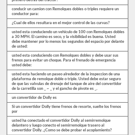
primero detras del tractor?
CDL.
El
conducir un camion con Remolques dobles o triples requiere un
examen
conductor para:
en
sí
¿Cual de ellos resultara en el mejor control de las curvas?
tendrá
20
usted esta conduciendo un vehiculo de 100 con Remolques dobles
preguntas
a 30 MPH. El camino es seco, y la visibilidad es buena. Usted
de
debe mantener por lo menos los segundos del espacio por delante
opción
de usted:
múltiple,
y
usted esta conduciendo con Remolques dobles y debe usar sus
debe
frenos para evitar un choque. Para el frenado de emergencia
obtener
usted debe:
al
menos
usted esta haciendo un paseo alrededor de la inspeccion de una
un
plataforma de remolque doble o triple. Usted debe estar seguro
80%
de que las valvulas de drenaje del tanque de aire del convertidor
(16
de la carretilla son _ ~ _ y el gancho de pivote es _.
de
un convertidor de Dolly es
20)
para
Si un convertidor Dolly tiene frenos de resorte, suelte los frenos
aprobar
por
el
examen
usted ha conectado el convertidor Dolly al semirremolque
de
delantero y luego conecto el semirremolque trasero al
dobles
convertidor Dolly. ¿Como se debe probar el acoplamiento?
y