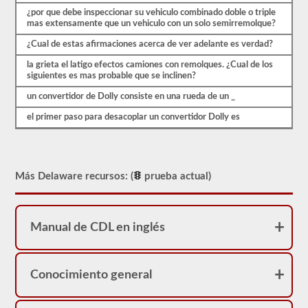
triples.
¿por que debe inspeccionar su vehiculo combinado doble o triple
mas extensamente que un vehiculo con un solo semirremolque?
Nuestras
pruebas
¿Cual de estas afirmaciones acerca de ver adelante es verdad?
de
práctica
la grieta el latigo efectos camiones con remolques. ¿Cual de los
de
siguientes es mas probable que se inclinen?
CDL
se
un convertidor de Dolly consiste en una rueda de un _
basan
en
el primer paso para desacoplar un convertidor Dolly es
el
examen
real,
una
pregunta
Más Delaware recursos: (
prueba actual)
por
página,
respuestas
de
opción
Manual de CDL en inglés
múltiple
y
una
oportunidad
Conocimiento general
para
hacerlo
bien.