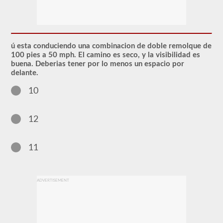
El
respaldo
de
CDL
ú esta conduciendo una combinacion de doble remolque de
en
100 pies a 50 mph. El camino es seco, y la visibilidad es
dobles
buena. Deberias tener por lo menos un espacio por
y
delante.
triples
otorga
10
la
capacidad
de
conducir
12
una
combinación
de
11
múltiples
remolques
conectados
a
un
ADVERTISEMENT
camión
o
unidad
de
potencia.