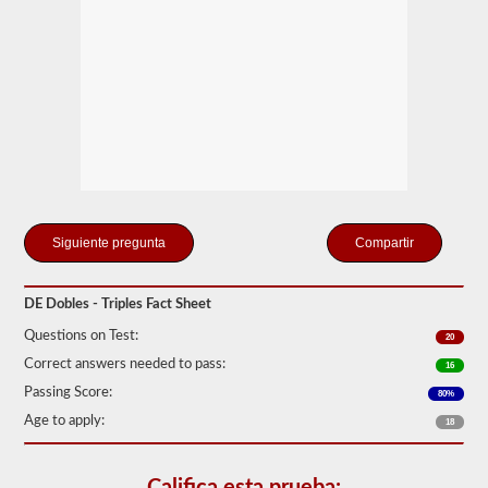
Tenga
en
cuenta
que
es
ilegal
tirar
de
remolques
triples
en
muchos
estados.
Los
Compartir
trabajos
dobles
y
DE Dobles - Triples Fact Sheet
triples
normales
Questions on Test:
20
pueden
incluir
Correct answers needed to pass:
16
UPS,
Passing Score:
80%
Fedex
y
Age to apply:
18
más.
Hemos
compilado
Califica esta prueba: