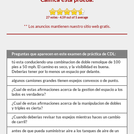
60
de
las
preguntas
27 votes - 4.59 out of 5 average
de
respaldo
** Los anuncios mantienen nuestro sitio web gratis.
de
dobles
y
triples
más
Preguntas que aparecen en este examen de práctica de CDL:
utilizadas,
y
tú esta conduciendo una combinacion de doble remolque de 100
nuestras
pies a 50 mph. El camino es seco, y la visibilidad es buena.
preguntas
Deberias tener por lo menos un espacio por delante.
se
basan
algunos camiones grandes tienen espejos convexos o de punto.
en
la
¿Cual de estas afirmaciones acerca de la gestion del espacio a los
información
lados es verdadera?
provista
por
¿Cual de estas afirmaciones acerca de la manipulacion de dobles
el
y triples es cierta?
manual
de
¿Cuando deberias revisar tus espejos mientras haces un cambio
conductores
de carril?
2026
antes de que pueda suministrar aire a los tanques de aire de un
Delaware