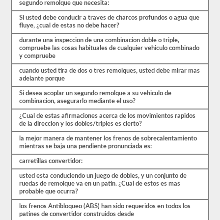
segundo remolque que necesita:
CDL.
El
Si usted debe conducir a traves de charcos profundos o agua que
examen
fluye, ¿cual de estas no debe hacer?
en
sí
durante una inspeccion de una combinacion doble o triple,
tendrá
compruebe las cosas habituales de cualquier vehiculo combinado
20
y compruebe
preguntas
de
cuando usted tira de dos o tres remolques, usted debe mirar mas
opción
adelante porque
múltiple,
y
Si desea acoplar un segundo remolque a su vehiculo de
debe
combinacion, asegurarlo mediante el uso?
obtener
al
¿Cual de estas afirmaciones acerca de los movimientos rapidos
menos
de la direccion y los dobles/triples es cierto?
un
80%
la mejor manera de mantener los frenos de sobrecalentamiento
(16
mientras se baja una pendiente pronunciada es:
de
20)
carretillas convertidor:
para
usted esta conduciendo un juego de dobles, y un conjunto de
aprobar
ruedas de remolque va en un patin. ¿Cual de estos es mas
el
probable que ocurra?
examen
de
los frenos Antibloqueo (ABS) han sido requeridos en todos los
dobles
patines de convertidor construidos desde
y