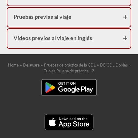
correcta.
Pruebas previas al viaje
Vídeos previos al viaje en inglés
»
»
»
Home
Delaware
Pruebas de práctica de la CDL
DE CDL Dobles -
Triples Prueba de práctica - 2