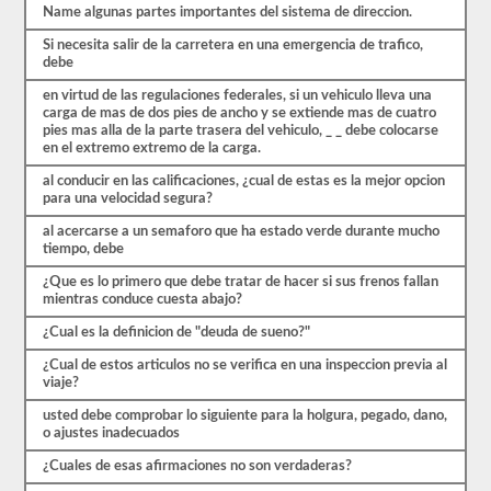
de
Name algunas partes importantes del sistema de direccion.
las
preguntas
Si necesita salir de la carretera en una emergencia de trafico,
con
debe
las
que
en virtud de las regulaciones federales, si un vehiculo lleva una
te
carga de mas de dos pies de ancho y se extiende mas de cuatro
encontrarás
pies mas alla de la parte trasera del vehiculo, _ _ debe colocarse
y
en el extremo extremo de la carga.
hacen
que
al conducir en las calificaciones, ¿cual de estas es la mejor opcion
pasar
para una velocidad segura?
sea
muy
al acercarse a un semaforo que ha estado verde durante mucho
fácil.
tiempo, debe
Tenemos
400
¿Que es lo primero que debe tratar de hacer si sus frenos fallan
preguntas
mientras conduce cuesta abajo?
que
¿Cual es la definicion de "deuda de sueno?"
pertenecen
al
¿Cual de estos articulos no se verifica en una inspeccion previa al
examen
viaje?
de
Conocimiento
usted debe comprobar lo siguiente para la holgura, pegado, dano,
general
o ajustes inadecuados
distribuidas
en
¿Cuales de esas afirmaciones no son verdaderas?
ocho