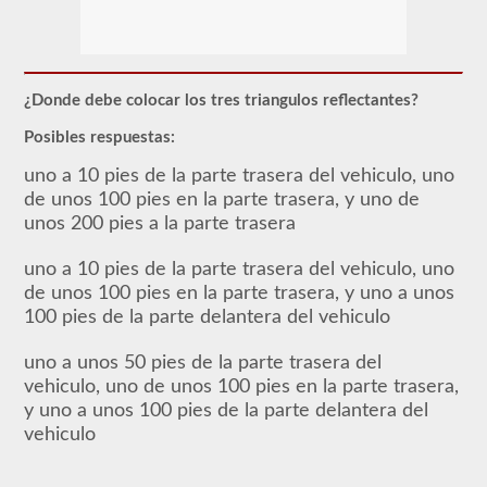
Para
obtener
un
CLP
(Permiso
de
¿Donde debe colocar los tres triangulos reflectantes?
Aprendizaje
Comercial),
Posibles respuestas:
que
es
uno a 10 pies de la parte trasera del vehiculo, uno
el
de unos 100 pies en la parte trasera, y uno de
primer
paso
unos 200 pies a la parte trasera
para
obtener
uno a 10 pies de la parte trasera del vehiculo, uno
un
CDL,
de unos 100 pies en la parte trasera, y uno a unos
que
100 pies de la parte delantera del vehiculo
necesitará
para
operar
uno a unos 50 pies de la parte trasera del
cualquier
vehiculo, uno de unos 100 pies en la parte trasera,
vehículo
y uno a unos 100 pies de la parte delantera del
comercial,
primero
vehiculo
tendrá
que
tomar