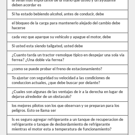
están
la senal mas importante de la mano que usted y un ayudante
cubiertas
deben acordar es
por
Si ha estado bebiendo alcohol, antes de conducir, debe
el
manual
el bloqueo de la carga para mantenerlo alejado del cambio debe
de
hacerse
controladores
CDL
cada vez que aparque su vehiculo y apague el motor, debe
Colorado
2026,
Si usted esta siendo tailgated, usted debe
pero
puede
¿Cuanto tarda un tractor-remolque tipico en despejar una sola via
ser
ferrea? ¿Una doble via ferrea?
confuso
y
¿como se puede probar el freno de estacionamiento?
hay
mucha
To ajustar con seguridad su velocidad a las condiciones de
información
conduccion actuales, ¿que debe buscar por delante?
en
el
¿Cuales son algunas de las ventajas de ir a la derecha en lugar de
libro.
dejarse alrededor de un obstaculo?
Nuestras
los mejores pilotos son los que observan y se preparan para los
pruebas
peligros. Esto se llama ser
de
práctica
Is es seguro agregar refrigerante a un tanque de recuperacion de
eliminan
refrigerante o tanque de desbordamiento de refrigerante
el
mientras el motor esta a temperatura de funcionamiento?
estrés