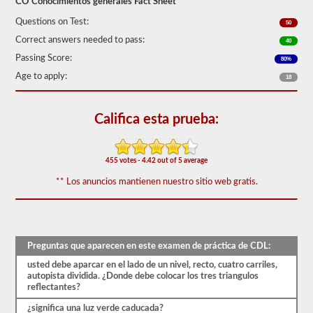
CO Conocimientos generales Fact Sheet
50)
o
Questions on Test:
50
mejor
para
Correct answers needed to pass:
40
aprobar.
Passing Score:
80%
Tendrá
Age to apply:
18
una
hora
para
completar
Califica esta prueba:
la
prueba
de
conocimientos
455 votes - 4.42 out of 5 average
generales,
** Los anuncios mantienen nuestro sitio web gratis.
y
se
le
permitirá
perder
solo
Preguntas que aparecen en este examen de práctica de CDL:
10
preguntas
usted debe aparcar en el lado de un nivel, recto, cuatro carriles,
antes
autopista dividida. ¿Donde debe colocar los tres triangulos
de
reflectantes?
tener
que
¿significa una luz verde caducada?