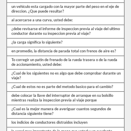
comenzar
el
un vehiculo esta cargado con la mayor parte del peso en el eje de
proceso
direccion. ¿Que puede resultar?
nuevamente.
Si
al acercarse a una curva, usted debe:
falla,
¿debe revisarse el informe de inspeccion previa al viaje del ultimo
no
conductor durante su inspeccion previa al viaje?
podrá
volver
¿la carga significa lo siguiente?
a
tomar
en promedio, la distancia de parada total con frenos de aire es?
la
prueba
To corregir un patin de frenado de la rueda trasera o de la rueda
el
de accionamiento, usted debe:
mismo
día,
¿Cual de los siguientes no es algo que debe comprobar durante un
por
viaje?
lo
que
¿Cual de estos no es parte del metodo basico para el cambio?
tendrá
que
debe colocar la llave del interruptor de arranque en su bolsillo
hacer
mientras realiza la inspeccion previa al viaje porque
otro
viaje.
¿Cual es la mejor manera de averiguar cuantos segundos de
distancia siguiente tiene?
Todas
estas
los indicios de conductores distraidos incluyen
preguntas