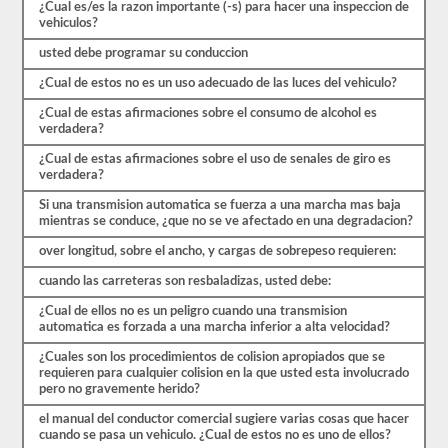
exámenes
¿Cual es/es la razon importante (-s) para hacer una inspeccion de
de
vehiculos?
práctica
disponibles
usted debe programar su conduccion
de
forma
¿Cual de estos no es un uso adecuado de las luces del vehiculo?
gratuita.
Asegúrate
¿Cual de estas afirmaciones sobre el consumo de alcohol es
de
verdadera?
realizar
¿Cual de estas afirmaciones sobre el uso de senales de giro es
todas
verdadera?
las
pruebas
Si una transmision automatica se fuerza a una marcha mas baja
y
mientras se conduce, ¿que no se ve afectado en una degradacion?
tener
un
over longitud, sobre el ancho, y cargas de sobrepeso requieren:
buen
conocimiento
cuando las carreteras son resbaladizas, usted debe:
del
material
¿Cual de ellos no es un peligro cuando una transmision
antes
automatica es forzada a una marcha inferior a alta velocidad?
de
salir
¿Cuales son los procedimientos de colision apropiados que se
para
requieren para cualquier colision en la que usted esta involucrado
tomar
pero no gravemente herido?
el
examen
el manual del conductor comercial sugiere varias cosas que hacer
real.
cuando se pasa un vehiculo. ¿Cual de estos no es uno de ellos?