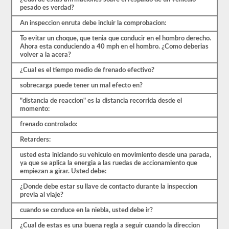
exámenes
pesado es verdad?
de
práctica
An inspeccion enruta debe incluir la comprobacion:
disponibles
de
To evitar un choque, que tenia que conducir en el hombro derecho.
forma
Ahora esta conduciendo a 40 mph en el hombro. ¿Como deberias
gratuita.
volver a la acera?
Asegúrate
de
¿Cual es el tiempo medio de frenado efectivo?
realizar
todas
sobrecarga puede tener un mal efecto en?
las
pruebas
"distancia de reaccion" es la distancia recorrida desde el
y
momento:
tener
un
frenado controlado:
buen
conocimiento
Retarders:
del
usted esta iniciando su vehiculo en movimiento desde una parada,
material
ya que se aplica la energia a las ruedas de accionamiento que
antes
empiezan a girar. Usted debe:
de
salir
¿Donde debe estar su llave de contacto durante la inspeccion
para
previa al viaje?
tomar
el
cuando se conduce en la niebla, usted debe ir?
examen
real.
¿Cual de estas es una buena regla a seguir cuando la direccion