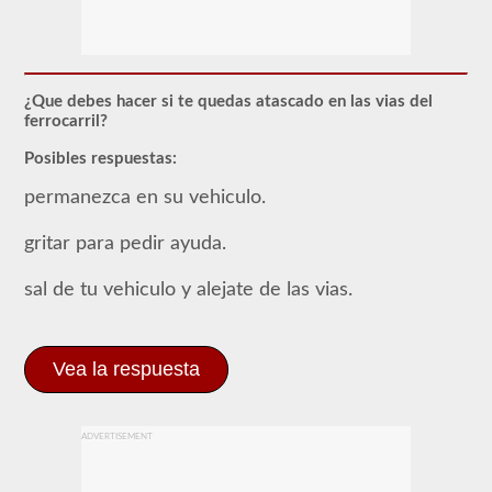
Para
obtener
un
CLP
(Permiso
de
¿Que debes hacer si te quedas atascado en las vias del
Aprendizaje
ferrocarril?
Comercial),
que
Posibles respuestas:
es
el
permanezca en su vehiculo.
primer
paso
para
gritar para pedir ayuda.
obtener
un
sal de tu vehiculo y alejate de las vias.
CDL,
que
necesitará
para
operar
Vea la respuesta
cualquier
vehículo
comercial,
primero
ADVERTISEMENT
tendrá
que
tomar