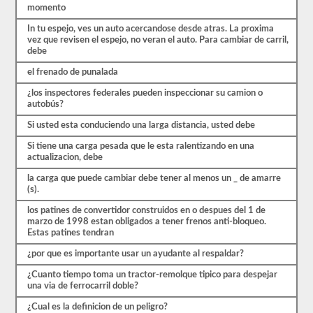
comenzar
momento
el
proceso
In tu espejo, ves un auto acercandose desde atras. La proxima
nuevamente.
vez que revisen el espejo, no veran el auto. Para cambiar de carril,
Si
debe
falla,
no
el frenado de punalada
podrá
volver
¿los inspectores federales pueden inspeccionar su camion o
a
autobús?
tomar
la
Si usted esta conduciendo una larga distancia, usted debe
prueba
Si tiene una carga pesada que le esta ralentizando en una
el
actualizacion, debe
mismo
día,
la carga que puede cambiar debe tener al menos un _ de amarre
por
(s).
lo
que
los patines de convertidor construidos en o despues del 1 de
tendrá
marzo de 1998 estan obligados a tener frenos anti-bloqueo.
que
Estas patines tendran
hacer
otro
¿por que es importante usar un ayudante al respaldar?
viaje.
¿Cuanto tiempo toma un tractor-remolque tipico para despejar
Todas
una via de ferrocarril doble?
estas
preguntas
¿Cual es la definicion de un peligro?