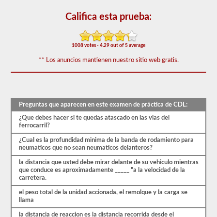
50)
o
Califica esta prueba:
mejor
para
aprobar.
1008 votes - 4.29 out of 5 average
Tendrá
una
** Los anuncios mantienen nuestro sitio web gratis.
hora
para
completar
la
prueba
de
Preguntas que aparecen en este examen de práctica de CDL:
conocimientos
generales,
¿Que debes hacer si te quedas atascado en las vias del
y
ferrocarril?
se
¿Cual es la profundidad minima de la banda de rodamiento para
le
neumaticos que no sean neumaticos delanteros?
permitirá
perder
la distancia que usted debe mirar delante de su vehiculo mientras
solo
que conduce es aproximadamente _____ "a la velocidad de la
10
carretera.
preguntas
antes
el peso total de la unidad accionada, el remolque y la carga se
de
llama
tener
que
la distancia de reaccion es la distancia recorrida desde el