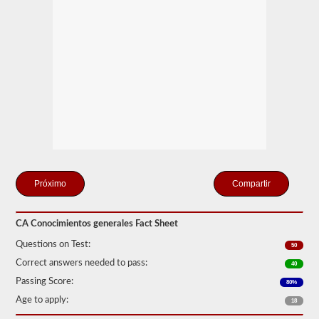
y
aprobar
la
prueba
de
Conocimiento
General.
La
prueba
de
conocimiento
general
consta
de
50
preguntas
Compartir
de
opción
múltiple,
y
CA Conocimientos generales Fact Sheet
se
requiere
Questions on Test:
50
una
Correct answers needed to pass:
40
puntuación
del
Passing Score:
80%
80%
Age to apply:
(40
18
de