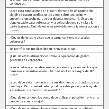
de
conduce es:
las
preguntas
usted esta conduciendo en el carril derecho de un camino sin
con
dividir de cuatro carriles, usted viene sobre una colina y
las
encuentra un coche parado por delante en su carril. Usted no
que
tiene espacio para detenerse, y la colina bloquea su vista a la
te
parte trasera. ¿Cual de estas es probablemente la mejor accion a
encontrarás
tomar?
y
hacen
¿Cuales de estos le dicen que la carga contiene materiales
que
peligrosos?
pasar
sea
los certificados medicos deben renovarse cada:
muy
fácil.
¿Cual de estas afirmaciones sobre la liquidacion de gastos
Tenemos
generales es verdadera?
400
preguntas
Si se le detiene en un descanso en el camino y se encuentra que
que
tiene una concentracion de BAC o alcohol en la sangre de. 02
pertenecen
usted:
al
examen
usted debe evitar conducir a traves de charcos profundos o agua
de
que fluye. Pero si usted debe, ¿cual de estos pasos puede ayudar
Conocimiento
a mantener sus frenos funcionando?
general
distribuidas
¿Cual de estos describe como debe utilizar el pedal de freno en un
en
pendiente cuesta abajo?
ocho
¿Cual de estas afirmaciones sobre el respaldo de un vehiculo