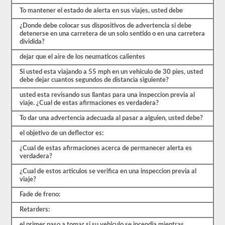
están
cubiertas
To mantener el estado de alerta en sus viajes, usted debe
por
el
¿Donde debe colocar sus dispositivos de advertencia si debe
manual
detenerse en una carretera de un solo sentido o en una carretera
de
dividida?
controladores
CDL
dejar que el aire de los neumaticos calientes
California
Si usted esta viajando a 55 mph en un vehiculo de 30 pies, usted
2026,
debe dejar cuantos segundos de distancia siguiente?
pero
puede
usted esta revisando sus llantas para una inspeccion previa al
ser
viaje. ¿Cual de estas afirmaciones es verdadera?
confuso
y
To dar una advertencia adecuada al pasar a alguien, usted debe?
hay
mucha
el objetivo de un deflector es:
información
en
¿Cual de estas afirmaciones acerca de permanecer alerta es
el
verdadera?
libro.
Nuestras
¿Cual de estos articulos se verifica en una inspeccion previa al
pruebas
viaje?
de
práctica
Fade de freno:
eliminan
el
Retarders:
estrés
el primer paso a tomar si su vehiculo se incendia mientras