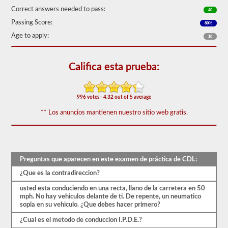
de
Correct answers needed to pass:
40
50)
Passing Score:
o
80%
mejor
Age to apply:
18
para
aprobar.
Tendrá
Califica esta prueba:
una
hora
para
completar
996 votes - 4.32 out of 5 average
la
prueba
** Los anuncios mantienen nuestro sitio web gratis.
de
conocimientos
generales,
y
se
le
Preguntas que aparecen en este examen de práctica de CDL:
permitirá
¿Que es la contradireccion?
perder
solo
usted esta conduciendo en una recta, llano de la carretera en 50
10
mph. No hay vehiculos delante de ti. De repente, un neumatico
preguntas
sopla en su vehiculo. ¿Que debes hacer primero?
antes
de
¿Cual es el metodo de conduccion I.P.D.E.?
tener