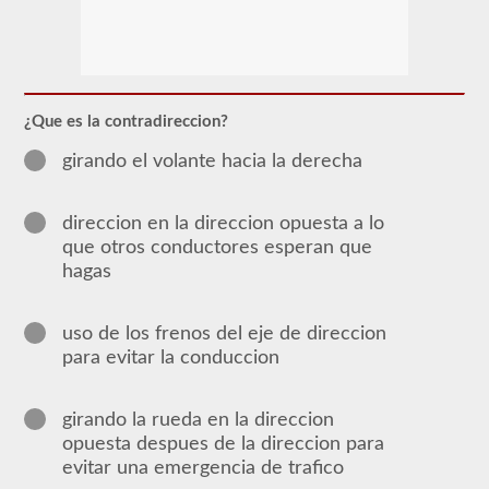
Para
obtener
un
CLP
(Permiso
de
¿Que es la contradireccion?
Aprendizaje
Comercial),
girando el volante hacia la derecha
que
es
el
direccion en la direccion opuesta a lo
primer
paso
que otros conductores esperan que
para
hagas
obtener
un
CDL,
que
uso de los frenos del eje de direccion
necesitará
para evitar la conduccion
para
operar
cualquier
vehículo
girando la rueda en la direccion
comercial,
opuesta despues de la direccion para
primero
evitar una emergencia de trafico
tendrá
que