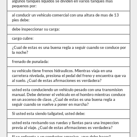
algunos tanques liquidos se dividen en varios tanques mas
estrés
pequenos por:
de
las
al conducir un vehiculo comercial con una altura de mas de 13
preguntas
pies debe:
con
las
debe inspeccionar su carga:
que
te
cargo cubre:
encontrarás
y
¿Cual de estas es una buena regla a seguir cuando se conduce por
hacen
la noche?
que
pasar
frenado de punalada:
sea
muy
su vehiculo tiene frenos hidraulicos. Mientras viaja en una
fácil.
carretera nivelada, presiona el pedal del freno y encuentra que va
Tenemos
al suelo. ¿Cual de estas afirmaciones es verdadera?
400
preguntas
usted esta conduciendo un vehiculo pesado con una transmision
que
manual. Debe detener el vehiculo en el hombro mientras conduce
pertenecen
en un ascenso de clase. ¿Cual de estas es una buena regla a
al
seguir cuando se vuelve a poner en marcha?
examen
Si usted esta siendo tailgated, usted debe:
de
Conocimiento
usted esta revisando sus ruedas y llantas para una inspeccion
general
previa al viaje. ¿Cual de estas afirmaciones es verdadera?
distribuidas
en