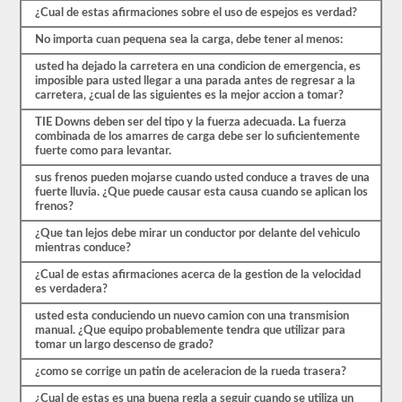
que
¿Cual de estas afirmaciones sobre el uso de espejos es verdad?
comenzar
el
No importa cuan pequena sea la carga, debe tener al menos:
proceso
nuevamente.
usted ha dejado la carretera en una condicion de emergencia, es
Si
imposible para usted llegar a una parada antes de regresar a la
falla,
carretera, ¿cual de las siguientes es la mejor accion a tomar?
no
TIE Downs deben ser del tipo y la fuerza adecuada. La fuerza
podrá
combinada de los amarres de carga debe ser lo suficientemente
volver
fuerte como para levantar.
a
tomar
sus frenos pueden mojarse cuando usted conduce a traves de una
la
fuerte lluvia. ¿Que puede causar esta causa cuando se aplican los
prueba
frenos?
el
mismo
¿Que tan lejos debe mirar un conductor por delante del vehiculo
día,
mientras conduce?
por
lo
¿Cual de estas afirmaciones acerca de la gestion de la velocidad
que
es verdadera?
tendrá
que
usted esta conduciendo un nuevo camion con una transmision
hacer
manual. ¿Que equipo probablemente tendra que utilizar para
otro
tomar un largo descenso de grado?
viaje.
¿como se corrige un patin de aceleracion de la rueda trasera?
Todas
estas
¿Cual de estas es una buena regla a seguir cuando se utiliza un