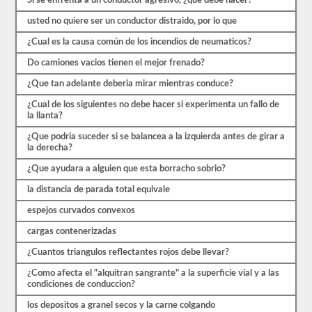
Si se enfrenta a un conductor agresivo, ¿que debe hacer?
ocho
exámenes
usted no quiere ser un conductor distraido, por lo que
de
práctica
¿Cual es la causa común de los incendios de neumaticos?
disponibles
de
Do camiones vacios tienen el mejor frenado?
forma
gratuita.
¿Que tan adelante deberia mirar mientras conduce?
Asegúrate
de
¿Cual de los siguientes no debe hacer si experimenta un fallo de
realizar
la llanta?
todas
¿Que podria suceder si se balancea a la izquierda antes de girar a
las
la derecha?
pruebas
y
¿Que ayudara a alguien que esta borracho sobrio?
tener
un
la distancia de parada total equivale
buen
conocimiento
espejos curvados convexos
del
material
cargas contenerizadas
antes
de
¿Cuantos triangulos reflectantes rojos debe llevar?
salir
para
¿Como afecta el "alquitran sangrante" a la superficie vial y a las
tomar
condiciones de conduccion?
el
examen
los depositos a granel secos y la carne colgando