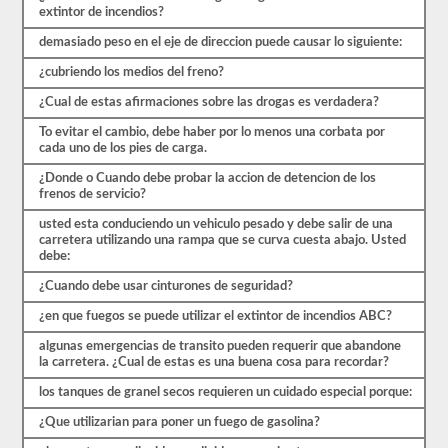
preguntas
extintor de incendios?
están
cubiertas
demasiado peso en el eje de direccion puede causar lo siguiente:
por
el
¿cubriendo los medios del freno?
manual
de
¿Cual de estas afirmaciones sobre las drogas es verdadera?
controladores
To evitar el cambio, debe haber por lo menos una corbata por
CDL
cada uno de los pies de carga.
Arizona
2026,
¿Donde o Cuando debe probar la accion de detencion de los
pero
frenos de servicio?
puede
ser
usted esta conduciendo un vehiculo pesado y debe salir de una
confuso
carretera utilizando una rampa que se curva cuesta abajo. Usted
y
debe:
hay
mucha
¿Cuando debe usar cinturones de seguridad?
información
en
¿en que fuegos se puede utilizar el extintor de incendios ABC?
el
libro.
algunas emergencias de transito pueden requerir que abandone
Nuestras
la carretera. ¿Cual de estas es una buena cosa para recordar?
pruebas
de
los tanques de granel secos requieren un cuidado especial porque:
práctica
eliminan
¿Que utilizarian para poner un fuego de gasolina?
el