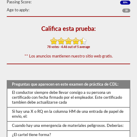
aparecen
Passing Score:
80%
en
Age to apply:
18
el
examen
de
aprobación
Califica esta prueba:
de
HazMat.
Las
preguntas
78 votes - 4.46 out of 5 average
se
han
** Los anuncios mantienen nuestro sitio web gratis.
basado
en
el
manual
de
Preguntas que aparecen en este examen de práctica de CDL:
los
conductores
El conductor siempre debe llevar consigo a su persona un
de
certificado con fecha firmado por el empleador. Este certificado
2026
tambien debe actualizarse cada
Alaska
CDL.
Si hay una X o RQ en la columna HM de una entrada de papel de
El
envio, el:
examen
constará
Cuando hay una emergencia de materiales peligrosos. Deberias:
de
30
¿El cartel tiene forma?