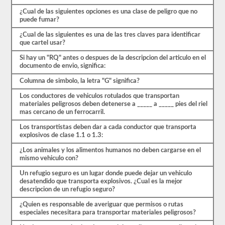
preguntas
de
¿Cual de las siguientes opciones es una clase de peligro que no
opción
puede fumar?
múltiple,
y
¿Cual de las siguientes es una de las tres claves para identificar
necesitará
que cartel usar?
al
Si hay un "RQ" antes o despues de la descripcion del articulo en el
menos
documento de envio, significa:
el
80%
Columna de simbolo, la letra "G" significa?
(24
de
Los conductores de vehiculos rotulados que transportan
30)
materiales peligrosos deben detenerse a _____ a _____ pies del riel
para
mas cercano de un ferrocarril.
aprobar
el
Los transportistas deben dar a cada conductor que transporta
examen
explosivos de clase 1.1 o 1.3:
de
aprobación
¿Los animales y los alimentos humanos no deben cargarse en el
HazMat.
mismo vehiculo con?
Aprobar
Un refugio seguro es un lugar donde puede dejar un vehiculo
el
desatendido que transporta explosivos. ¿Cual es la mejor
examen
descripcion de un refugio seguro?
HazMat
es
¿Quien es responsable de averiguar que permisos o rutas
el
especiales necesitara para transportar materiales peligrosos?
primer