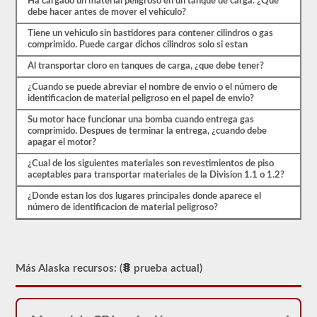
Ha cargado un material peligroso en un tanque de carga. ¿Que
aprobado
debe hacer antes de mover el vehiculo?
para
llevar
Tiene un vehiculo sin bastidores para contener cilindros o gas
una
comprimido. Puede cargar dichos cilindros solo si estan
aprobación
de
Al transportar cloro en tanques de carga, ¿que debe tener?
HazMat.
Nuestra
¿Cuando se puede abreviar el nombre de envio o el número de
prueba
identificacion de material peligroso en el papel de envio?
se
ha
Su motor hace funcionar una bomba cuando entrega gas
utilizado
comprimido. Despues de terminar la entrega, ¿cuando debe
desde
apagar el motor?
1999
para
¿Cual de los siguientes materiales son revestimientos de piso
aprobar
aceptables para transportar materiales de la Division 1.1 o 1.2?
el
examen
¿Donde estan los dos lugares principales donde aparece el
de
número de identificacion de material peligroso?
aprobación
HazMat.
Más Alaska recursos: (
prueba actual)