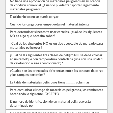
paso
No tiene una aprobacion de materiales peligrosos en su licencia
para
de conducir comercial. ¿Cuando puede transportar legalmente
obtener
materiales peligrosos?
el
respaldo.
El acido nitrico no se puede cargar:
También
Cuando los cargadores empaquetan el material, intentan
tendrá
que
Para determinar si necesita usar carteles, ¿cual de los siguientes
tomar
NO es algo que necesita saber?
sus
huellas
¿Cual de los siguientes NO es un tipo aceptable de marcado para
digitales
materiales peligrosos?
y
aprobar
¿Cual de las siguientes tres clases de peligro NO se debe colocar
una
en un remolque con temperatura controlada (una con una unidad
evaluación
de calefaccion o aire acondicionado)?
de
amenazas
¿Cuales son las principales diferencias entre los tanques de carga
de
y los tanques portatiles?
aprobación
de
La tabla de materiales peligrosos tiene ______ columnas.
materiales
peligrosos
Para comunicar el riesgo de materiales peligrosos, los remitentes
de
hacen todo lo siguiente, EXCEPTO
la
TSA
El número de identificacion de un material peligroso esta
para
determinado por
ser