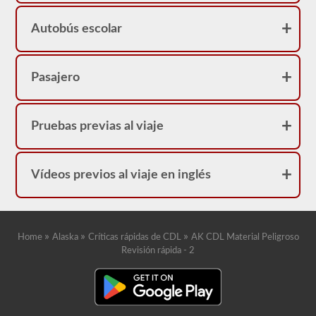
Autobús escolar
Pasajero
Pruebas previas al viaje
Vídeos previos al viaje en inglés
»
»
»
Home
Alaska
Críticas rápidas de CDL
AK CDL Material Peligroso
Revisión rápida - 2