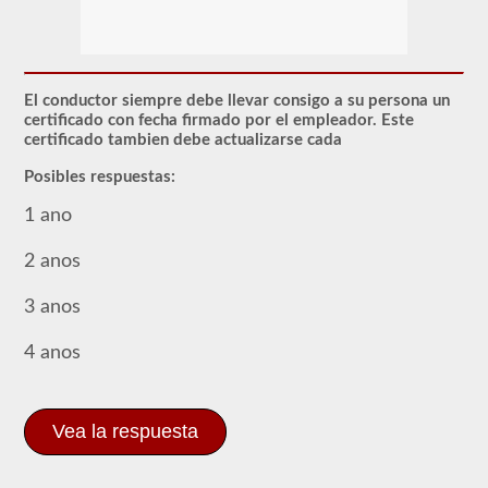
El
endoso
de
Materiales
Peligrosos
(HazMat)
El conductor siempre debe llevar consigo a su persona un
deberá
certificado con fecha firmado por el empleador. Este
agregarse
certificado tambien debe actualizarse cada
a
su
Posibles respuestas:
CDL
si
1 ano
planea
transportar
cualquier
2 anos
material
que
3 anos
haya
sido
considerado
4 anos
"peligroso"
por
las
pautas
Vea la respuesta
del
Reglamento
Federal
de