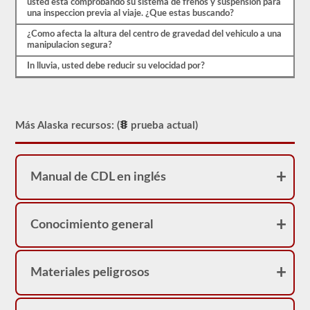
usted esta comprobando su sistema de frenos y suspension para
real.
una inspeccion previa al viaje. ¿Que estas buscando?
¿Como afecta la altura del centro de gravedad del vehiculo a una
manipulacion segura?
In lluvia, usted debe reducir su velocidad por?
Más Alaska recursos: (
prueba actual)
Manual de CDL en inglés
Conocimiento general
Materiales peligrosos