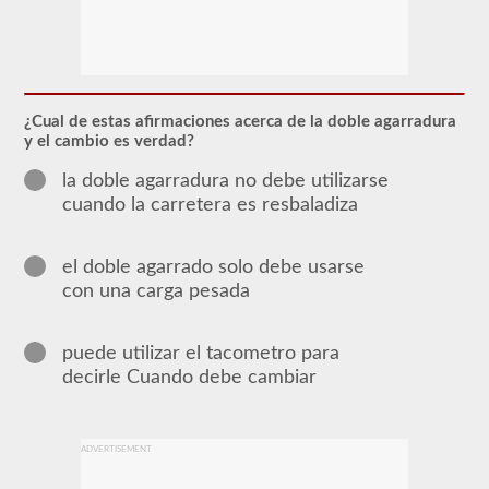
Para
obtener
un
CLP
(Permiso
de
¿Cual de estas afirmaciones acerca de la doble agarradura
Aprendizaje
y el cambio es verdad?
Comercial),
que
la doble agarradura no debe utilizarse
es
cuando la carretera es resbaladiza
el
primer
paso
para
el doble agarrado solo debe usarse
obtener
con una carga pesada
un
CDL,
que
necesitará
puede utilizar el tacometro para
para
decirle Cuando debe cambiar
operar
cualquier
vehículo
comercial,
primero
ADVERTISEMENT
tendrá
que