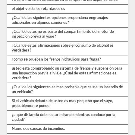
estrés
de
el objetivo de los retardados es
las
preguntas
¿Cual de las siguientes opciones proporciona engranajes
con
adicionales en algunos camiones?
las
que
¿Cual de estos no es parte del compartimiento del motor de
te
inspeccion previa al viaje?
encontrarás
y
¿Cual de estas afirmaciones sobre el consumo de alcohol es
hacen
verdadera?
que
pasar
¿como se prueban los frenos hidraulicos para fugas?
sea
usted esta comprobando su sistema de frenos y suspension para
muy
una inspeccion previa al viaje. ¿Cual de estas afirmaciones es
fácil.
verdadera?
Tenemos
400
¿Cual de los siguientes es mas probable que cause un incendio de
preguntas
un vehiculo?
que
pertenecen
Si el vehiculo delante de usted es mas pequeno que el suyo,
al
probablemente puede
examen
de
¿a que distancia debe estar mirando mientras conduce por la
Conocimiento
ciudad?
general
distribuidas
Name dos causas de incendios.
en