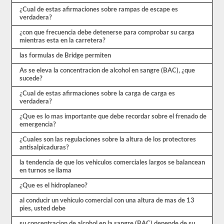
preguntas
¿Cual de estas afirmaciones sobre rampas de escape es
están
verdadera?
cubiertas
por
¿con que frecuencia debe detenerse para comprobar su carga
el
mientras esta en la carretera?
manual
de
las formulas de Bridge permiten
controladores
CDL
As se eleva la concentracion de alcohol en sangre (BAC), ¿que
Alaska
sucede?
2026,
pero
¿Cual de estas afirmaciones sobre la carga de carga es
puede
verdadera?
ser
confuso
¿Que es lo mas importante que debe recordar sobre el frenado de
y
emergencia?
hay
mucha
¿Cuales son las regulaciones sobre la altura de los protectores
información
antisalpicaduras?
en
el
la tendencia de que los vehiculos comerciales largos se balancean
libro.
en turnos se llama
Nuestras
¿Que es el hidroplaneo?
pruebas
de
al conducir un vehiculo comercial con una altura de mas de 13
práctica
pies, usted debe
eliminan
el
su concentracion de alcohol en la sangre (BAC) depende de su