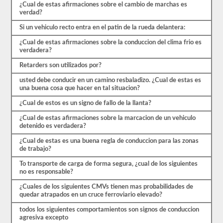
que
¿Cual de estas afirmaciones sobre el cambio de marchas es
comenzar
verdad?
el
proceso
Si un vehiculo recto entra en el patin de la rueda delantera:
nuevamente.
¿Cual de estas afirmaciones sobre la conduccion del clima frio es
Si
verdadera?
falla,
no
Retarders son utilizados por?
podrá
volver
usted debe conducir en un camino resbaladizo. ¿Cual de estas es
a
una buena cosa que hacer en tal situacion?
tomar
la
¿Cual de estos es un signo de fallo de la llanta?
prueba
el
¿Cual de estas afirmaciones sobre la marcacion de un vehiculo
mismo
detenido es verdadera?
día,
por
¿Cual de estas es una buena regla de conduccion para las zonas
lo
de trabajo?
que
tendrá
To transporte de carga de forma segura, ¿cual de los siguientes
que
no es responsable?
hacer
otro
¿Cuales de los siguientes CMVs tienen mas probabilidades de
viaje.
quedar atrapados en un cruce ferroviario elevado?
Todas
todos los siguientes comportamientos son signos de conduccion
estas
agresiva excepto