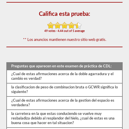
de
50)
o
Califica esta prueba:
mejor
para
aprobar.
49 votes - 4.44 out of 5 average
Tendrá
una
** Los anuncios mantienen nuestro sitio web gratis.
hora
para
completar
la
prueba
Preguntas que aparecen en este examen de práctica de CDL:
de
conocimientos
¿Cual de estas afirmaciones acerca de la doble agarradura y el
generales,
cambio es verdad?
y
se
la clasificacion de peso de combinacion bruta o GCWR significa lo
le
siguiente?
permitirá
perder
¿Cual de estas afirmaciones acerca de la gestion del espacio es
solo
verdadera?
10
preguntas
la carretera en la que estas conduciendo se vuelve muy
antes
resbaladiza debido al resplandor del hielo, ¿cual de estas es una
de
buena cosa que hacer en tal situacion?
tener