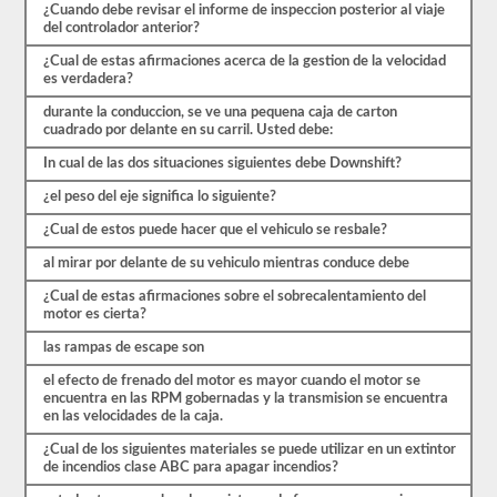
ocho
¿Cuando debe revisar el informe de inspeccion posterior al viaje
exámenes
del controlador anterior?
de
práctica
¿Cual de estas afirmaciones acerca de la gestion de la velocidad
disponibles
es verdadera?
de
forma
durante la conduccion, se ve una pequena caja de carton
gratuita.
cuadrado por delante en su carril. Usted debe:
Asegúrate
In cual de las dos situaciones siguientes debe Downshift?
de
realizar
¿el peso del eje significa lo siguiente?
todas
las
¿Cual de estos puede hacer que el vehiculo se resbale?
pruebas
y
al mirar por delante de su vehiculo mientras conduce debe
tener
un
¿Cual de estas afirmaciones sobre el sobrecalentamiento del
buen
motor es cierta?
conocimiento
del
las rampas de escape son
material
antes
el efecto de frenado del motor es mayor cuando el motor se
de
encuentra en las RPM gobernadas y la transmision se encuentra
salir
en las velocidades de la caja.
para
tomar
¿Cual de los siguientes materiales se puede utilizar en un extintor
el
de incendios clase ABC para apagar incendios?
examen