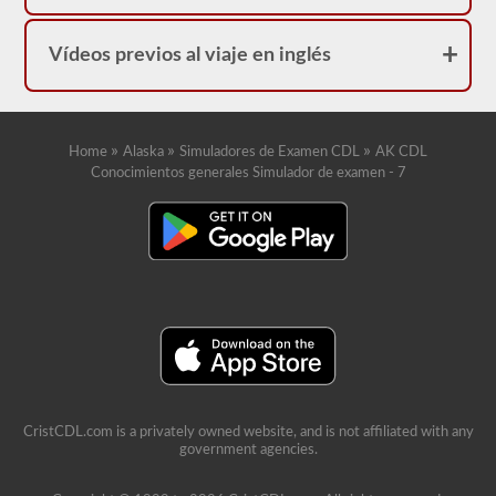
Vídeos previos al viaje en inglés
»
»
»
Home
Alaska
Simuladores de Examen CDL
AK CDL
Conocimientos generales Simulador de examen - 7
CristCDL.com is a privately owned website, and is not affiliated with any
government agencies.