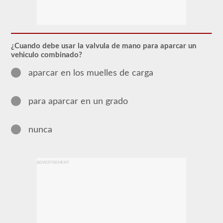
El
respaldo
combinado
le
permite
conducir
¿Cuando debe usar la valvula de mano para aparcar un
un
vehiculo combinado?
vehículo
motorizado
aparcar en los muelles de carga
comercial
(CMV)
con
un
para aparcar en un grado
remolque
adjunto.
La
nunca
aprobación
combinada
se
requiere
para
ADVERTISEMENT
un
CDL
de
Clase
A
y
permite