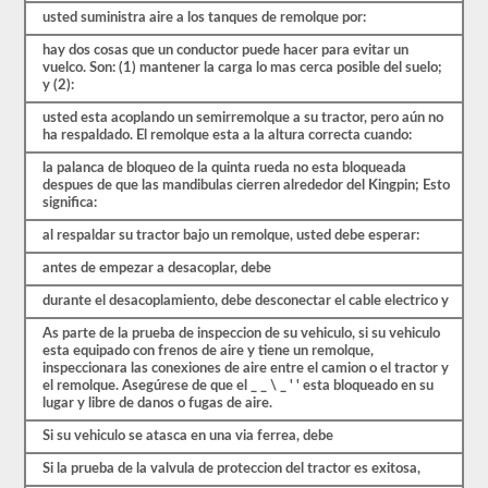
pesadas,
usted suministra aire a los tanques de remolque por:
más
largas
hay dos cosas que un conductor puede hacer para evitar un
y
vuelco. Son: (1) mantener la carga lo mas cerca posible del suelo;
requieren
y (2):
habilidades
adicionales.
usted esta acoplando un semirremolque a su tractor, pero aún no
Deberá
ha respaldado. El remolque esta a la altura correcta cuando:
obtener
un
la palanca de bloqueo de la quinta rueda no esta bloqueada
puntaje
despues de que las mandibulas cierren alrededor del Kingpin; Esto
de
significa:
al
menos
al respaldar su tractor bajo un remolque, usted debe esperar:
el
80%
antes de empezar a desacoplar, debe
(16
de
durante el desacoplamiento, debe desconectar el cable electrico y
20)
As parte de la prueba de inspeccion de su vehiculo, si su vehiculo
para
esta equipado con frenos de aire y tiene un remolque,
aprobar
inspeccionara las conexiones de aire entre el camion o el tractor y
el
el remolque. Asegúrese de que el _ _ \ _ ' ' esta bloqueado en su
examen
lugar y libre de danos o fugas de aire.
combinado.
Tenemos
Si su vehiculo se atasca en una via ferrea, debe
100
Si la prueba de la valvula de proteccion del tractor es exitosa,
preguntas