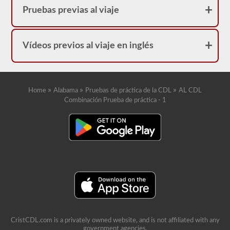
Pruebas previas al viaje
Vídeos previos al viaje en inglés
»
»
»
Home
Alabama
Pruebas de práctica de la CDL
AL CDL
Combinación Prueba de práctica - 1
CristCDL.com is a privately owned website, and is not affiliated with any
government agencies.