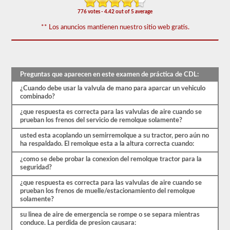
-
triples.
776 votes - 4.42 out of 5 average
El
** Los anuncios mantienen nuestro sitio web gratis.
examen
combinado
consta
de
20
Preguntas que aparecen en este examen de práctica de CDL:
preguntas
de
¿Cuando debe usar la valvula de mano para aparcar un vehiculo
opción
combinado?
múltiple
que
¿que respuesta es correcta para las valvulas de aire cuando se
cubren
prueban los frenos del servicio de remolque solamente?
las
habilidades
usted esta acoplando un semirremolque a su tractor, pero aún no
adicionales
ha respaldado. El remolque esta a la altura correcta cuando:
necesarias
para
¿como se debe probar la conexion del remolque tractor para la
operar
seguridad?
un
vehículo
¿que respuesta es correcta para las valvulas de aire cuando se
combinado,
prueban los frenos de muelle/estacionamiento del remolque
que
solamente?
generalmente
su linea de aire de emergencia se rompe o se separa mientras
son
conduce. La perdida de presion causara:
más