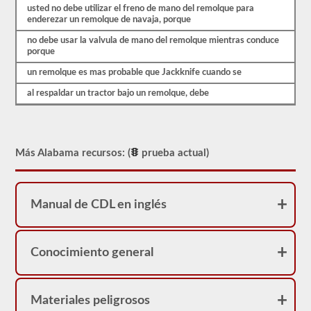
que
usted no debe utilizar el freno de mano del remolque para
es
enderezar un remolque de navaja, porque
probable
que
no debe usar la valvula de mano del remolque mientras conduce
encuentre
porque
en
el
un remolque es mas probable que Jackknife cuando se
examen
de
al respaldar un tractor bajo un remolque, debe
aprobación
combinado.
Estas
preguntas
siguen
Más Alabama recursos: (
prueba actual)
las
pautas
del
manual
para
Manual de CDL en inglés
conductores
de
Alabama
2026,
Conocimiento general
lo
ayudarán
a
agregar
Materiales peligrosos
el