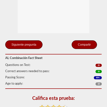
que
solo
se
conecte
un
remolque
a
la
unidad
de
potencia.
Si
Compartir
está
buscando
tirar
AL Combinación Fact Sheet
de
más
Questions on Test:
20
de
un
Correct answers needed to pass:
16
remolque,
Passing Score:
también
80%
tendrá
Age to apply:
18
que
tomar
el
respaldo
Califica esta prueba:
de
dobles