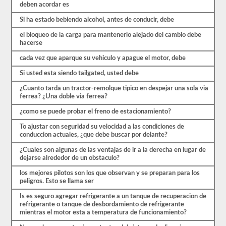
preguntas
deben acordar es
están
cubiertas
Si ha estado bebiendo alcohol, antes de conducir, debe
por
el
el bloqueo de la carga para mantenerlo alejado del cambio debe
manual
hacerse
de
controladores
cada vez que aparque su vehiculo y apague el motor, debe
CDL
Si usted esta siendo tailgated, usted debe
Alabama
2026,
¿Cuanto tarda un tractor-remolque tipico en despejar una sola via
pero
ferrea? ¿Una doble via ferrea?
puede
ser
¿como se puede probar el freno de estacionamiento?
confuso
y
To ajustar con seguridad su velocidad a las condiciones de
hay
conduccion actuales, ¿que debe buscar por delante?
mucha
información
¿Cuales son algunas de las ventajas de ir a la derecha en lugar de
en
dejarse alrededor de un obstaculo?
el
libro.
los mejores pilotos son los que observan y se preparan para los
Nuestras
peligros. Esto se llama ser
pruebas
de
Is es seguro agregar refrigerante a un tanque de recuperacion de
práctica
refrigerante o tanque de desbordamiento de refrigerante
eliminan
mientras el motor esta a temperatura de funcionamiento?
el