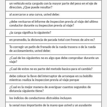
que
un vehiculo esta cargado con la mayor parte del peso en el eje de
comenzar
direccion. ¿Que puede resultar?
el
proceso
al acercarse a una curva, usted debe:
nuevamente.
Si
¿debe revisarse el informe de inspeccion previa al viaje del ultimo
falla,
conductor durante su inspeccion previa al viaje?
no
podrá
¿la carga significa lo siguiente?
volver
a
en promedio, la distancia de parada total con frenos de aire es?
tomar
la
To corregir un patin de frenado de la rueda trasera o de la rueda
prueba
de accionamiento, usted debe:
el
¿Cual de los siguientes no es algo que debe comprobar durante un
mismo
viaje?
día,
por
¿Cual de estos no es parte del metodo basico para el cambio?
lo
que
debe colocar la llave del interruptor de arranque en su bolsillo
tendrá
mientras realiza la inspeccion previa al viaje porque
que
hacer
¿Cual es la mejor manera de averiguar cuantos segundos de
otro
distancia siguiente tiene?
viaje.
los indicios de conductores distraidos incluyen
Todas
estas
la senal mas importante de la mano que usted y un ayudante