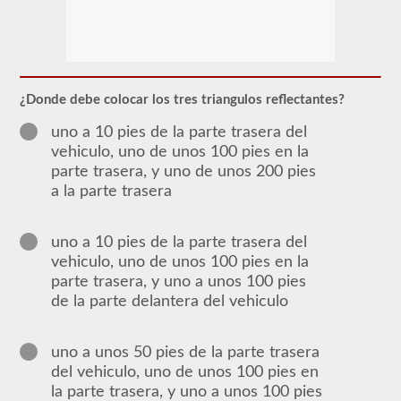
Para
obtener
un
CLP
(Permiso
de
¿Donde debe colocar los tres triangulos reflectantes?
Aprendizaje
Comercial),
uno a 10 pies de la parte trasera del
que
vehiculo, uno de unos 100 pies en la
es
el
parte trasera, y uno de unos 200 pies
primer
a la parte trasera
paso
para
obtener
un
uno a 10 pies de la parte trasera del
CDL,
vehiculo, uno de unos 100 pies en la
que
parte trasera, y uno a unos 100 pies
necesitará
para
de la parte delantera del vehiculo
operar
cualquier
vehículo
uno a unos 50 pies de la parte trasera
comercial,
primero
del vehiculo, uno de unos 100 pies en
tendrá
la parte trasera, y uno a unos 100 pies
que