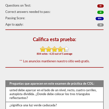
de
Questions on Test:
50)
50
o
Correct answers needed to pass:
40
mejor
para
Passing Score:
80%
aprobar.
Age to apply:
18
Tendrá
una
hora
Califica esta prueba:
para
completar
la
prueba
804 votes - 4.33 out of 5 average
de
conocimientos
** Los anuncios mantienen nuestro sitio web gratis.
generales,
y
se
le
permitirá
perder
Preguntas que aparecen en este examen de práctica de CDL:
solo
usted debe aparcar en el lado de un nivel, recto, cuatro carriles,
10
autopista dividida. ¿Donde debe colocar los tres triangulos
preguntas
reflectantes?
antes
de
¿significa una luz verde caducada?
tener