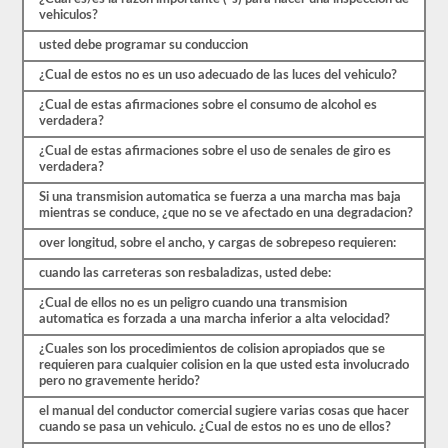
ocho
vehiculos?
exámenes
de
usted debe programar su conduccion
práctica
disponibles
¿Cual de estos no es un uso adecuado de las luces del vehiculo?
de
forma
¿Cual de estas afirmaciones sobre el consumo de alcohol es
gratuita.
verdadera?
Asegúrate
de
¿Cual de estas afirmaciones sobre el uso de senales de giro es
realizar
verdadera?
todas
las
Si una transmision automatica se fuerza a una marcha mas baja
pruebas
mientras se conduce, ¿que no se ve afectado en una degradacion?
y
tener
over longitud, sobre el ancho, y cargas de sobrepeso requieren:
un
cuando las carreteras son resbaladizas, usted debe:
buen
conocimiento
¿Cual de ellos no es un peligro cuando una transmision
del
automatica es forzada a una marcha inferior a alta velocidad?
material
antes
¿Cuales son los procedimientos de colision apropiados que se
de
requieren para cualquier colision en la que usted esta involucrado
salir
pero no gravemente herido?
para
tomar
el manual del conductor comercial sugiere varias cosas que hacer
el
cuando se pasa un vehiculo. ¿Cual de estos no es uno de ellos?
examen