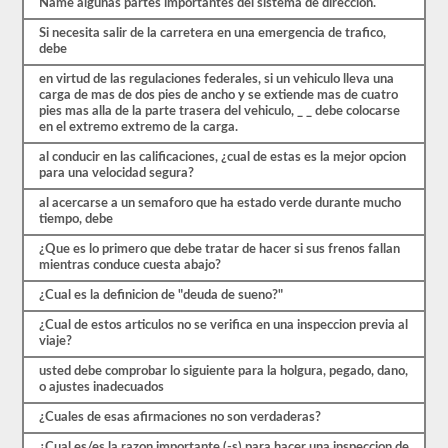
estrés
Name algunas partes importantes del sistema de direccion.
de
Si necesita salir de la carretera en una emergencia de trafico,
las
debe
preguntas
con
en virtud de las regulaciones federales, si un vehiculo lleva una
las
carga de mas de dos pies de ancho y se extiende mas de cuatro
que
pies mas alla de la parte trasera del vehiculo, _ _ debe colocarse
te
en el extremo extremo de la carga.
encontrarás
y
al conducir en las calificaciones, ¿cual de estas es la mejor opcion
hacen
para una velocidad segura?
que
pasar
al acercarse a un semaforo que ha estado verde durante mucho
sea
tiempo, debe
muy
fácil.
¿Que es lo primero que debe tratar de hacer si sus frenos fallan
Tenemos
mientras conduce cuesta abajo?
400
preguntas
¿Cual es la definicion de "deuda de sueno?"
que
pertenecen
¿Cual de estos articulos no se verifica en una inspeccion previa al
al
viaje?
examen
de
usted debe comprobar lo siguiente para la holgura, pegado, dano,
Conocimiento
o ajustes inadecuados
general
¿Cuales de esas afirmaciones no son verdaderas?
distribuidas
en
¿Cual es/es la razon importante (-s) para hacer una inspeccion de